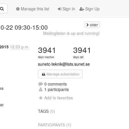
Manage this list
Sign In
Sign Up
older
10-22 09:30-15:00
Mailinglistan is up and running!
 2015
12:23 p.m.
3941
3941
days inactive
days old
sunetc-teknik@lists.sunet.se
Manage subscription
0 comments
s

1 participants
Add to favorites
ar

TAGS
(0)
(1)
PARTICIPANTS