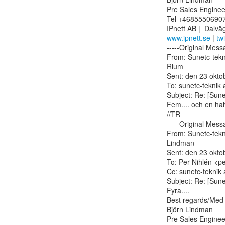
Pre Sales Engineer
Tel +46855506907
www.ipnett.se
 | 
tw
-----Original Messa
From: Sunetc-tekni
Rium

Sent: den 23 okto
To: sunetc-teknik a
Subject: Re: [Sunet
Fem.... och en halv
//TR

-----Original Messa
From: Sunetc-tekni
Lindman

Sent: den 23 okto
To: Per Nihlén <pe
Cc: sunetc-teknik a
Subject: Re: [Sunet
Fyra....

Best regards/Med v
Björn Lindman 

Pre Sales Engineer