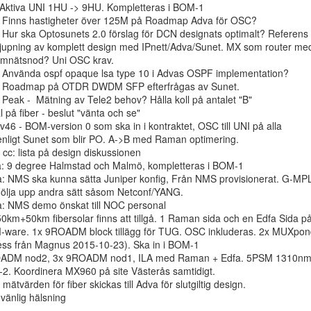
 Aktiva UNI 1HU -> 9HU. Kompletteras i BOM-1

: Finns hastigheter över 125M på Roadmap Adva för OSC?

 Hur ska Optosunets 2.0 förslag för DCN designats optimalt? Referens f
upning av komplett design med IPnett/Adva/Sunet. MX som router me
amnätsnod? Uni OSC krav.

: Använda ospf opaque lsa type 10 i Advas OSPF implementation?

a: Roadmap på OTDR DWDM SFP efterfrågas av Sunet.

 Peak -  Mätning av Tele2 behov? Hålla koll på antalet "B"

l på fiber - beslut "vänta och se"

v46 - BOM-version 0 som ska in i kontraktet, OSC till UNI på alla

g enligt Sunet som blir PO. A->B med Raman optimering.

 cc: lista på design diskussionen

a: 9 degree Halmstad och Malmö, kompletteras i BOM-1

a: NMS ska kunna sätta Juniper konfig, Från NMS provisionerat. G-MPL
Följa upp andra sätt såsom Netconf/YANG.

a: NMS demo önskat till NOC personal

50km+50km fibersolar finns att tillgå. 1 Raman sida och en Edfa Sida på
M-ware. 1x 9ROADM block tillägg för TUG. OSC inkluderas. 2x MUXpond
ess från Magnus 2015-10-23). Ska in i BOM-1

-2. Koordinera MX960 på site Västerås samtidigt.

ätvärden för fiber skickas till Adva för slutgiltig design.

änlig hälsning
