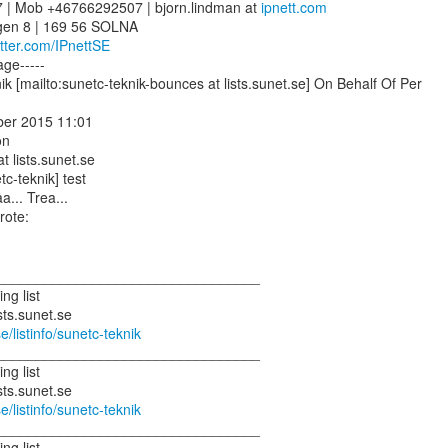
 | Mob +46766292507 | bjorn.lindman at 
ipnett.com
itter.com/IPnettSE
ge-----

k [mailto:sunetc-teknik-bounces at lists.sunet.se] On Behalf Of Per

ber 2015 11:01

n

t lists.sunet.se

c-teknik] test

a... Trea...

_________________________________

g list

se/listinfo/sunetc-teknik
_________________________________

g list

se/listinfo/sunetc-teknik
_________________________________

g list
