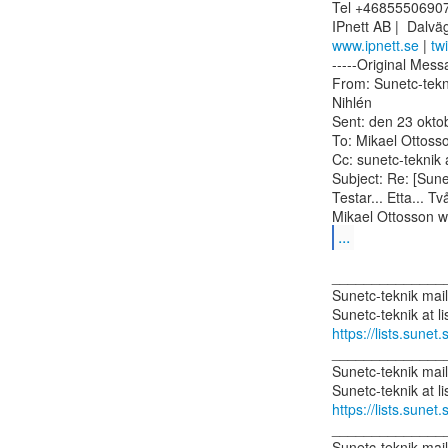
Tel +46855506907
www.ipnett.se
 | 
tw
-----Original Messa
From: Sunetc-tekni
Nihlén

Sent: den 23 okto
To: Mikael Ottosso
Cc: sunetc-teknik a
Subject: Re: [Sunet
Testar... Etta... Två
...
______________
Sunetc-teknik mailin
https://lists.sunet.
______________
Sunetc-teknik mailin
https://lists.sunet.
______________
Sunetc-teknik mailin