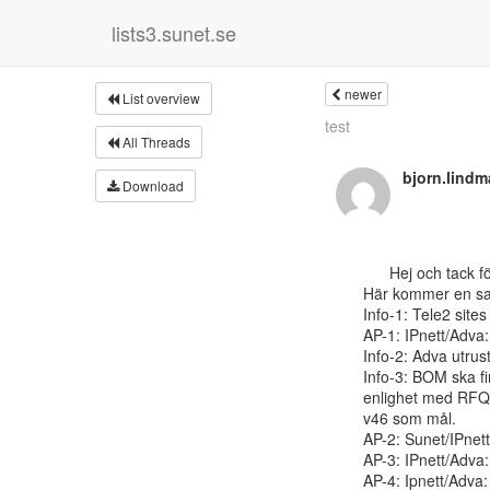
lists3.sunet.se
newer
List overview
test
All Threads
bjorn.lind
Download
      Hej och tack för ett bra möte igår.

Här kommer en sam
Info-1: Tele2 sites
AP-1: IPnett/Adva:
Info-2: Adva utrustn
Info-3: BOM ska fi
enlighet med RFQ 
v46 som mål.

AP-2: Sunet/IPnett
AP-3: IPnett/Adva:
AP-4: Ipnett/Adva