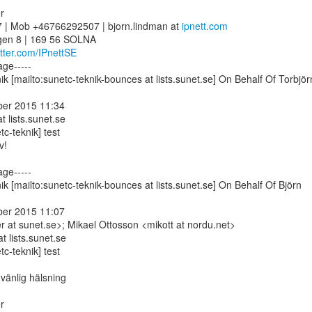


 | Mob +46766292507 | bjorn.lindman at 
ipnett.com
itter.com/IPnettSE
ge-----

k [mailto:sunetc-teknik-bounces at lists.sunet.se] On Behalf Of Torbjörn
ber 2015 11:34

t lists.sunet.se

c-teknik] test

!

ge-----

k [mailto:sunetc-teknik-bounces at lists.sunet.se] On Behalf Of Björn

ber 2015 11:07

r at sunet.se>; Mikael Ottosson <mikott at nordu.net>

t lists.sunet.se

c-teknik] test

änlig hälsning


