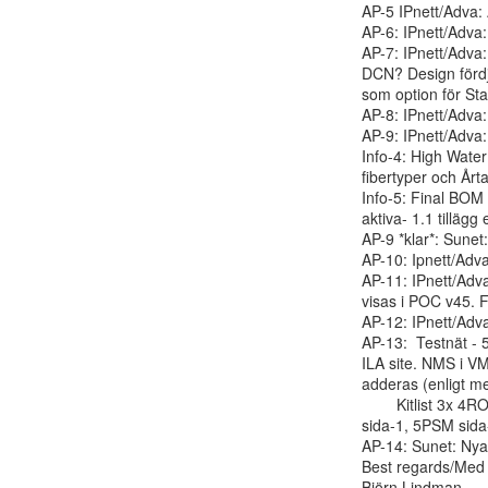
AP-5 IPnett/Adva:
AP-6: IPnett/Adva
AP-7: IPnett/Adva:
DCN? Design fördj
som option för St
AP-8: IPnett/Adva
AP-9: IPnett/Adv
Info-4: High Water
fibertyper och Årta
Info-5: Final BOM 
aktiva- 1.1 tilläg
AP-9 *klar*: Sunet:
AP-10: Ipnett/Adv
AP-11: IPnett/Adv
visas i POC v45. 
AP-12: IPnett/Adv
AP-13:  Testnät - 
ILA site. NMS i V
adderas (enligt m
        Kitlist 3x 4ROADM nod2, 3x 9ROADM nod1, ILA med Raman + Edfa. 5PSM 1310nm 1CSM

sida-1, 5PSM sida
AP-14: Sunet: Nya m
Best regards/Med v
Björn Lindman 
