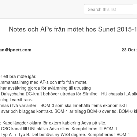
Notes och APs från mötet hos Sunet 2015-
man＠ipnett.com
23 Oct
manställning med AP-s och info från mötet.

 har avsäkring gjorda för avlämning till utrusting

 Daisychaina DC-kraft behöver utredas för Slimline 1HU chassis ILA site
ing i varsit rack.

nnas i två varianter - BOM-0 som ska innehålla items ekonomiskt i

svar och biläggas kontrakt. BOM-1 är tillägg BOM-0 över tid. BOM-0 kl
: Kabellängder oklara för extern kablering Adva på site.

 OSC kanal till UNI aktiva Adva sites. Kompletteras till BOM-1

: Typ A -> Typ B. Det behövs ny WSS degree. Kompletteras i BOM-1
