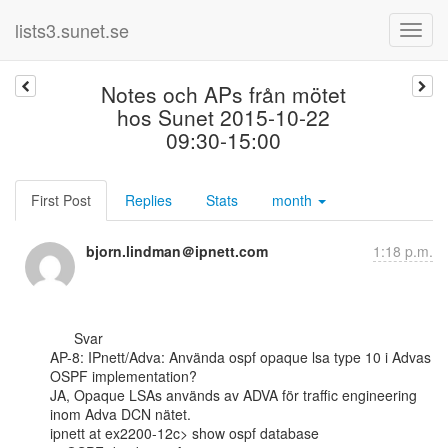
lists3.sunet.se
Notes och APs från mötet
hos Sunet 2015-10-22
09:30-15:00
First Post
Replies
Stats
month
bjorn.lindman＠ipnett.com
1:18 p.m.
      Svar

AP-8: IPnett/Adva: Använda ospf opaque lsa type 10 i Advas 
OSPF implementation?

JA, Opaque LSAs används av ADVA för traffic engineering 
inom Adva DCN nätet.

ipnett at ex2200-12c> show ospf database
