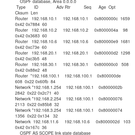
    OSPF database, Area 0.0.0.0

 Type       ID               Adv Rtr           Seq      Age  Opt  
Cksum  Len

Router   192.168.10.1     192.168.10.1     0x8000000c  1659  
0x42 0x7884  60

Router   192.168.10.2     192.168.10.2     0x8000004a    98  
0x42 0x3683  60

Router   192.168.10.6     192.168.10.6     0x800000e9  1681  
0x42 0xc73e  60

Router   192.168.20.1     192.168.20.1     0x800000d2  1298  
0x42 0xc3b5  48

Router   192.168.30.1     192.168.30.1     0x800000c0   508  
0x42 0x88e2  48

Router  *192.168.100.1    192.168.100.1    0x800000de   
608  0x22 0x60fb  84

Network *192.168.1.254    192.168.100.1    0x8000002b  
2842  0x22 0x2c71  40

Network *192.168.2.254    192.168.100.1    0x80000076  
2113  0x22 0x85b8  32

Network *192.168.3.254    192.168.100.1    0x80000074  
1356  0x22 0x134   32

Network  192.168.11.6     192.168.10.6     0x8000002d   103  
0x42 0x167c  36

    OSPF AS SCOPE link state database
