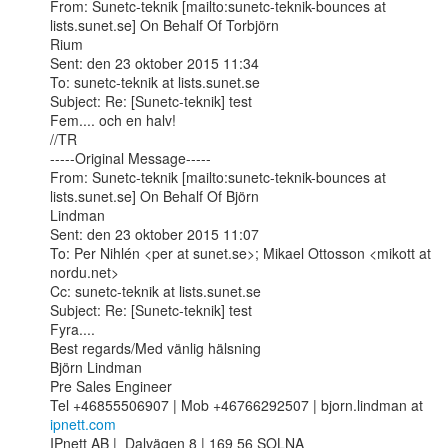
From: Sunetc-teknik [mailto:sunetc-teknik-bounces at 
lists.sunet.se] On Behalf Of Torbjörn

Rium

Sent: den 23 oktober 2015 11:34

To: sunetc-teknik at lists.sunet.se

Subject: Re: [Sunetc-teknik] test

Fem.... och en halv!

//TR

-----Original Message-----

From: Sunetc-teknik [mailto:sunetc-teknik-bounces at 
lists.sunet.se] On Behalf Of Björn

Lindman

Sent: den 23 oktober 2015 11:07

To: Per Nihlén <per at sunet.se>; Mikael Ottosson <mikott at 
nordu.net>

Cc: sunetc-teknik at lists.sunet.se

Subject: Re: [Sunetc-teknik] test

Fyra....

Best regards/Med vänlig hälsning

Björn Lindman 

Pre Sales Engineer

Tel +46855506907 | Mob +46766292507 | bjorn.lindman at 
ipnett.com