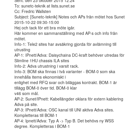
Sent: den 23 oktober 2015 12:24

To: sunetc-teknik at lists.sunet.se

Cc: Fredric Wallsten

Subject: [Sunetc-teknik] Notes och APs från mötet hos Sunet 
2015-10-22 09:30-15:00

Hej och tack för ett bra möte igår.

Här kommer en sammanställning med AP-s och info från 
mötet.

Info-1: Tele2 sites har avsäkring gjorda för avlämning till 
utrusting

AP-1: IPnett/Adva: Daisychaina DC-kraft behöver utredas för 
Slimline 1HU chassis ILA sites

Info-2: Adva utrustning i varsit rack.

Info-3: BOM ska finnas i två varianter - BOM-0 som ska 
innehålla items ekonomiskt i

enlighet med RFQ svar och biläggas kontrakt. BOM-1 är 
tillägg BOM-0 över tid. BOM-0 klar

v46 som mål.

AP-2: Sunet/IPnett: Kabellängder oklara för extern kablering 
Adva på site.

AP-3: IPnett/Adva: OSC kanal till UNI aktiva Adva sites. 
Kompletteras till BOM-1

AP-4: Ipnett/Adva: Typ A -> Typ B. Det behövs ny WSS 
degree. Kompletteras i BOM-1
