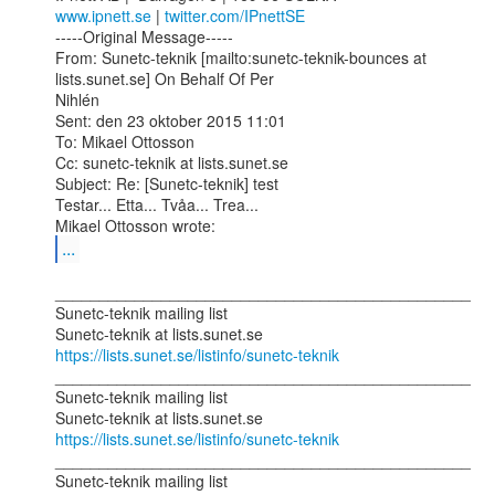
www.ipnett.se
 | 
twitter.com/IPnettSE
-----Original Message-----

From: Sunetc-teknik [mailto:sunetc-teknik-bounces at 
lists.sunet.se] On Behalf Of Per

Nihlén

Sent: den 23 oktober 2015 11:01

To: Mikael Ottosson

Cc: sunetc-teknik at lists.sunet.se

Subject: Re: [Sunetc-teknik] test

Testar... Etta... Tvåa... Trea...

...
_______________________________________________

Sunetc-teknik mailing list

https://lists.sunet.se/listinfo/sunetc-teknik
_______________________________________________

Sunetc-teknik mailing list

https://lists.sunet.se/listinfo/sunetc-teknik
_______________________________________________

Sunetc-teknik mailing list
