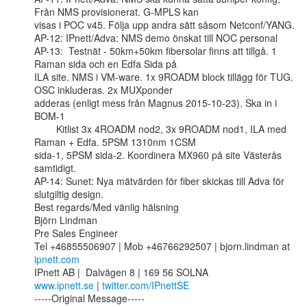
Från NMS provisionerat. G-MPLS kan

visas i POC v45. Följa upp andra sätt såsom Netconf/YANG.

AP-12: IPnett/Adva: NMS demo önskat till NOC personal

AP-13:  Testnät - 50km+50km fibersolar finns att tillgå. 1 
Raman sida och en Edfa Sida på

ILA site. NMS i VM-ware. 1x 9ROADM block tillägg för TUG. 
OSC inkluderas. 2x MUXponder

adderas (enligt mess från Magnus 2015-10-23). Ska in i 
BOM-1

        Kitlist 3x 4ROADM nod2, 3x 9ROADM nod1, ILA med 
Raman + Edfa. 5PSM 1310nm 1CSM

sida-1, 5PSM sida-2. Koordinera MX960 på site Västerås 
samtidigt.

AP-14: Sunet: Nya mätvärden för fiber skickas till Adva för 
slutgiltig design.

Best regards/Med vänlig hälsning

Björn Lindman 

Pre Sales Engineer

Tel +46855506907 | Mob +46766292507 | bjorn.lindman at 
ipnett.com
www.ipnett.se
 | 
twitter.com/IPnettSE
-----Original Message-----
