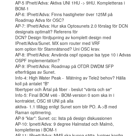
AP-5 IPnett/Adva: Aktiva UNI 1HU -> 9HU. Kompletteras i 
BOM-1

AP-6: IPnett/Adva: Finns hastigheter över 125M på 
Roadmap Adva för OSC?

AP-7: IPnett/Adva: Hur ska Optosunets 2.0 förslag för DCN 
designats optimalt? Referens för

DCN? Design fördjupning av komplett design med 
IPnett/Adva/Sunet. MX som router med VRF

som option för Stamnätsnod? Uni OSC krav.

AP-8: IPnett/Adva: Använda ospf opaque lsa type 10 i Advas 
OSPF implementation?

AP-9: IPnett/Adva: Roadmap på OTDR DWDM SFP 
efterfrågas av Sunet.

Info-4: High Water Peak -  Mätning av Tele2 behov? Hålla 
koll på antalet "B"

fibertyper och Årtal på fiber - beslut "vänta och se"

Info-5: Final BOM v46 - BOM-version 0 som ska in i 
kontraktet, OSC till UNI på alla

aktiva- 1.1 tillägg enligt Sunet som blir PO. A->B med 
Raman optimering.

AP-9 *klar*: Sunet: cc: lista på design diskussionen

AP-10: Ipnett/Adva: 9 degree Halmstad och Malmö, 
kompletteras i BOM-1

AP-11: IPnett/Adva: NMS ska kunna sätta Juniper konfig, 