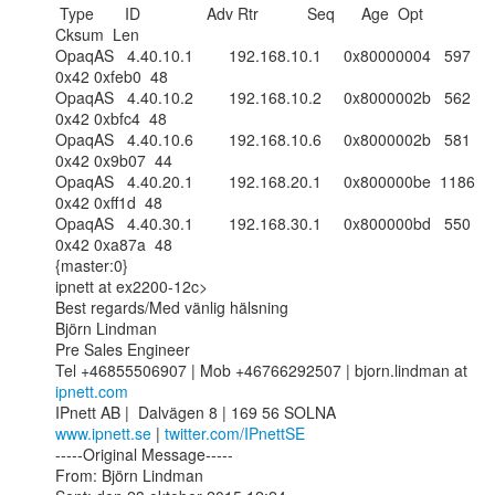
 Type       ID               Adv Rtr           Seq      Age  Opt  
Cksum  Len

OpaqAS   4.40.10.1        192.168.10.1     0x80000004   597  
0x42 0xfeb0  48

OpaqAS   4.40.10.2        192.168.10.2     0x8000002b   562  
0x42 0xbfc4  48

OpaqAS   4.40.10.6        192.168.10.6     0x8000002b   581  
0x42 0x9b07  44

OpaqAS   4.40.20.1        192.168.20.1     0x800000be  1186  
0x42 0xff1d  48

OpaqAS   4.40.30.1        192.168.30.1     0x800000bd   550  
0x42 0xa87a  48

{master:0}

ipnett at ex2200-12c>

Best regards/Med vänlig hälsning

Björn Lindman 

Pre Sales Engineer

Tel +46855506907 | Mob +46766292507 | bjorn.lindman at 
ipnett.com
www.ipnett.se
 | 
twitter.com/IPnettSE
-----Original Message-----

From: Björn Lindman
