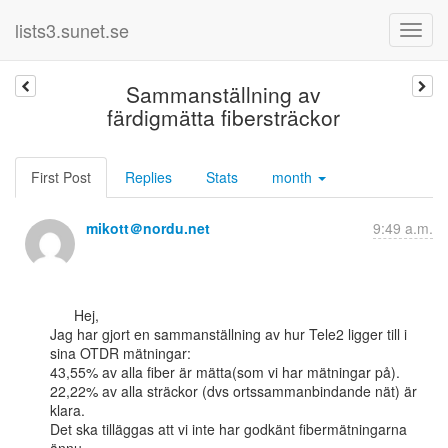
lists3.sunet.se
Sammanställning av
färdigmätta fibersträckor
First Post
Replies
Stats
month
mikott＠nordu.net
9:49 a.m.
      Hej,

Jag har gjort en sammanställning av hur Tele2 ligger till i 
sina OTDR mätningar:

43,55% av alla fiber är mätta(som vi har mätningar på).

22,22% av alla sträckor (dvs ortssammanbindande nät) är 
klara.

Det ska tilläggas att vi inte har godkänt fibermätningarna 