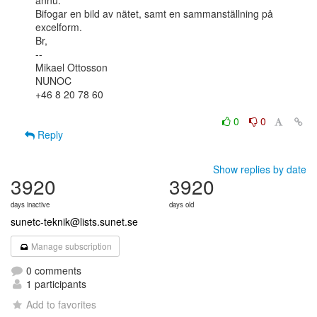
ännu.

Bifogar en bild av nätet, samt en sammanställning på 
excelform.

Br,

--

Mikael Ottosson

NUNOC

+46 8 20 78 60

0
0
Reply
Show replies by date
3920
3920
days inactive
days old
sunetc-teknik@lists.sunet.se
Manage subscription
0 comments
1 participants
Add to favorites