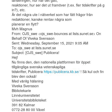
lanseringen, hur har det gått,

reaktioner, hur ser det ut framöver (t.ex. fler tidskrifter på g 
in?), etc.

Är det några ute i nätverket som har fått frågor från 
redaktioner, kanske rentav några som

planerar en flytt?

Mvh Magnus

From: OJS_swe <ojs_swe-bounces at lists.sunet.se> On 
Behalf Of Viveka Svensson

Sent: Wednesday, September 15, 2021 9:05 AM

To: ojs_swe at lists.sunet.se

Subject: [OJS_swe] Publicera!

Hej!

Nu finns den, den nationella plattformen för öppet 
tillgängliga svenska vetenskapliga

tidskrifter, Publicera 
https://publicera.kb.se/
 ! Så kul och fin 
blev den också!

Med vänlig hälsning

Viveka Svensson

Bibliotekarie

Linnéuniversitetet

Universitetsbiblioteket

391 82 Kalmar

0772-28 80 00 Växel
