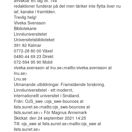
avvaktar ett tag till. Två

redaktioner funderar på det men tänker inte flytta över nu 
iaf, kanske i framtiden.

Trevlig helg!

Viveka Svensson

Bibliotekarie

Linnéuniversitetet

Universitetsbiblioteket

391 82 Kalmar

0772-28 80 00 Växel

0480-44 69 23 Direkt

072-594 95 90 Mobil

viveka.svensson at lnu.se<mailto:viveka.svensson at 
lnu.se>

Lnu.se

Utmanande utbildningar. Framstående forskning. 
Linnéuniversitetet - ett modernt,

internationellt universitet i Småland.

Från: OJS_swe <ojs_swe-bounces at 
lists.sunet.se<mailto:ojs_swe-bounces at

lists.sunet.se>> För Magnus Annemark

Skickat: den 24 september 2021 14:25

Till: ojs_swe at lists.sunet.se<mailto:ojs_swe at 
lists.sunet.se>
