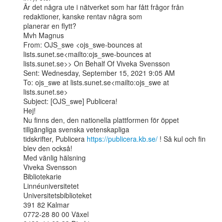
Är det några ute i nätverket som har fått frågor från 
redaktioner, kanske rentav några som

planerar en flytt?

Mvh Magnus

From: OJS_swe <ojs_swe-bounces at 
lists.sunet.se<mailto:ojs_swe-bounces at

lists.sunet.se>> On Behalf Of Viveka Svensson

Sent: Wednesday, September 15, 2021 9:05 AM

To: ojs_swe at lists.sunet.se<mailto:ojs_swe at 
lists.sunet.se>

Subject: [OJS_swe] Publicera!

Hej!

Nu finns den, den nationella plattformen för öppet 
tillgängliga svenska vetenskapliga

tidskrifter, Publicera 
https://publicera.kb.se/
 ! Så kul och fin 
blev den också!

Med vänlig hälsning

Viveka Svensson

Bibliotekarie

Linnéuniversitetet

Universitetsbiblioteket

391 82 Kalmar

0772-28 80 00 Växel
