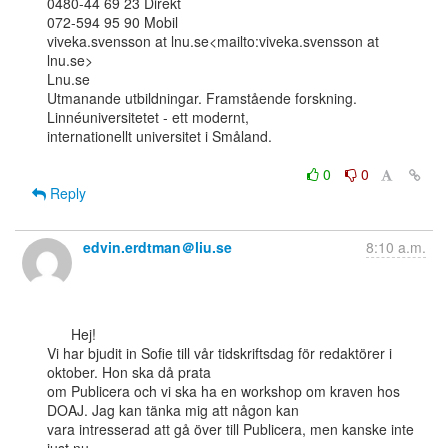
0480-44 69 23 Direkt

072-594 95 90 Mobil

viveka.svensson at lnu.se<mailto:viveka.svensson at 
lnu.se>

Lnu.se

Utmanande utbildningar. Framstående forskning. 
Linnéuniversitetet - ett modernt,

internationellt universitet i Småland.

0
0
Reply
edvin.erdtman＠liu.se
8:10 a.m.
      Hej!

Vi har bjudit in Sofie till vår tidskriftsdag för redaktörer i 
oktober. Hon ska då prata

om Publicera och vi ska ha en workshop om kraven hos 
DOAJ. Jag kan tänka mig att någon kan

vara intresserad att gå över till Publicera, men kanske inte 