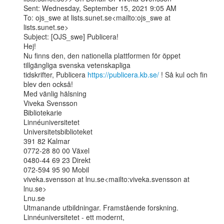
Sent: Wednesday, September 15, 2021 9:05 AM

To: ojs_swe at lists.sunet.se<mailto:ojs_swe at 
lists.sunet.se>

Subject: [OJS_swe] Publicera!

Hej!

Nu finns den, den nationella plattformen för öppet 
tillgängliga svenska vetenskapliga

tidskrifter, Publicera 
https://publicera.kb.se/
 ! Så kul och fin 
blev den också!

Med vänlig hälsning

Viveka Svensson

Bibliotekarie

Linnéuniversitetet

Universitetsbiblioteket

391 82 Kalmar

0772-28 80 00 Växel

0480-44 69 23 Direkt

072-594 95 90 Mobil

viveka.svensson at lnu.se<mailto:viveka.svensson at 
lnu.se>

Lnu.se

Utmanande utbildningar. Framstående forskning. 
Linnéuniversitetet - ett modernt,
