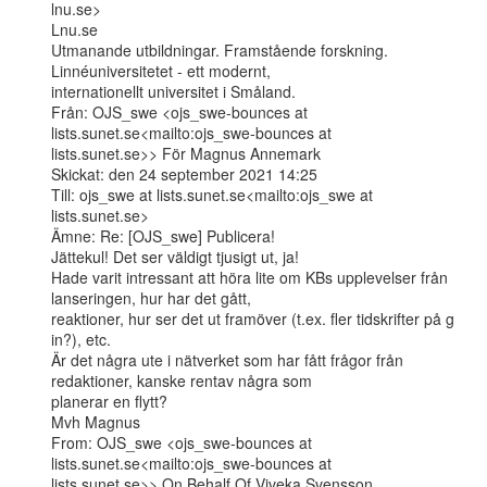
lnu.se>

Lnu.se

Utmanande utbildningar. Framstående forskning. 
Linnéuniversitetet - ett modernt,

internationellt universitet i Småland.

Från: OJS_swe <ojs_swe-bounces at 
lists.sunet.se<mailto:ojs_swe-bounces at

lists.sunet.se>> För Magnus Annemark

Skickat: den 24 september 2021 14:25

Till: ojs_swe at lists.sunet.se<mailto:ojs_swe at 
lists.sunet.se>

Ämne: Re: [OJS_swe] Publicera!

Jättekul! Det ser väldigt tjusigt ut, ja!

Hade varit intressant att höra lite om KBs upplevelser från 
lanseringen, hur har det gått,

reaktioner, hur ser det ut framöver (t.ex. fler tidskrifter på g 
in?), etc.

Är det några ute i nätverket som har fått frågor från 
redaktioner, kanske rentav några som

planerar en flytt?

Mvh Magnus

From: OJS_swe <ojs_swe-bounces at 
lists.sunet.se<mailto:ojs_swe-bounces at

lists.sunet.se>> On Behalf Of Viveka Svensson
