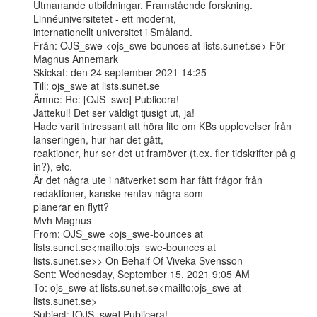
Utmanande utbildningar. Framstående forskning. 
Linnéuniversitetet - ett modernt,

internationellt universitet i Småland.

Från: OJS_swe <ojs_swe-bounces at lists.sunet.se> För 
Magnus Annemark

Skickat: den 24 september 2021 14:25

Till: ojs_swe at lists.sunet.se

Ämne: Re: [OJS_swe] Publicera!

Jättekul! Det ser väldigt tjusigt ut, ja!

Hade varit intressant att höra lite om KBs upplevelser från 
lanseringen, hur har det gått,

reaktioner, hur ser det ut framöver (t.ex. fler tidskrifter på g 
in?), etc.

Är det några ute i nätverket som har fått frågor från 
redaktioner, kanske rentav några som

planerar en flytt?

Mvh Magnus

From: OJS_swe <ojs_swe-bounces at 
lists.sunet.se<mailto:ojs_swe-bounces at

lists.sunet.se>> On Behalf Of Viveka Svensson

Sent: Wednesday, September 15, 2021 9:05 AM

To: ojs_swe at lists.sunet.se<mailto:ojs_swe at 
lists.sunet.se>

Subject: [OJS_swe] Publicera!
