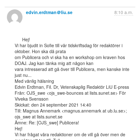
edvin.erdtman＠liu.se
8:10 a.m.
      Hej!

Vi har bjudit in Sofie till vår tidskriftsdag för redaktörer i 
oktober. Hon ska då prata

om Publicera och vi ska ha en workshop om kraven hos 
DOAJ. Jag kan tänka mig att någon kan

vara intresserad att gå över till Publicera, men kanske inte 
just nu...

Med vänlig hälsning

Edvin Erdtman, Fil. Dr, Vetenskaplig Redaktör LiU E-press

Från: OJS_swe <ojs_swe-bounces at lists.sunet.se> För 
Viveka Svensson

Skickat: den 24 september 2021 14:40

Till: Magnus Annemark <magnus.annemark at ub.lu.se>; 
ojs_swe at lists.sunet.se

Ämne: Re: [OJS_swe] Publicera!

Hej!

Vi har frågat våra redaktioner om de vill gå över men de 