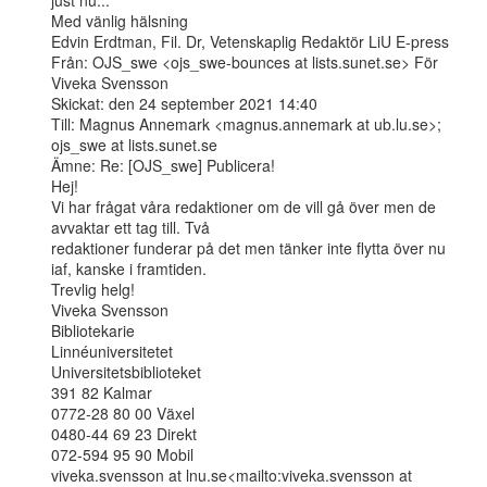
just nu...

Med vänlig hälsning

Edvin Erdtman, Fil. Dr, Vetenskaplig Redaktör LiU E-press

Från: OJS_swe <ojs_swe-bounces at lists.sunet.se> För 
Viveka Svensson

Skickat: den 24 september 2021 14:40

Till: Magnus Annemark <magnus.annemark at ub.lu.se>; 
ojs_swe at lists.sunet.se

Ämne: Re: [OJS_swe] Publicera!

Hej!

Vi har frågat våra redaktioner om de vill gå över men de 
avvaktar ett tag till. Två

redaktioner funderar på det men tänker inte flytta över nu 
iaf, kanske i framtiden.

Trevlig helg!

Viveka Svensson

Bibliotekarie

Linnéuniversitetet

Universitetsbiblioteket

391 82 Kalmar

0772-28 80 00 Växel

0480-44 69 23 Direkt

072-594 95 90 Mobil

viveka.svensson at lnu.se<mailto:viveka.svensson at 