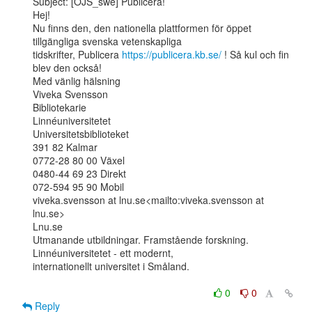
Subject: [OJS_swe] Publicera!

Hej!

Nu finns den, den nationella plattformen för öppet 
tillgängliga svenska vetenskapliga

tidskrifter, Publicera 
https://publicera.kb.se/
 ! Så kul och fin 
blev den också!

Med vänlig hälsning

Viveka Svensson

Bibliotekarie

Linnéuniversitetet

Universitetsbiblioteket

391 82 Kalmar

0772-28 80 00 Växel

0480-44 69 23 Direkt

072-594 95 90 Mobil

viveka.svensson at lnu.se<mailto:viveka.svensson at 
lnu.se>

Lnu.se

Utmanande utbildningar. Framstående forskning. 
Linnéuniversitetet - ett modernt,

internationellt universitet i Småland.

0
0
Reply