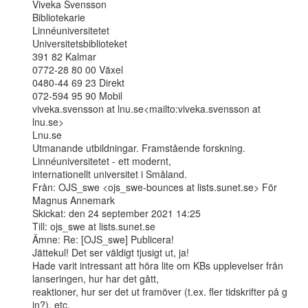
Viveka Svensson

Bibliotekarie

Linnéuniversitetet

Universitetsbiblioteket

391 82 Kalmar

0772-28 80 00 Växel

0480-44 69 23 Direkt

072-594 95 90 Mobil

viveka.svensson at lnu.se<mailto:viveka.svensson at 
lnu.se>

Lnu.se

Utmanande utbildningar. Framstående forskning. 
Linnéuniversitetet - ett modernt,

internationellt universitet i Småland.

Från: OJS_swe <ojs_swe-bounces at lists.sunet.se> För 
Magnus Annemark

Skickat: den 24 september 2021 14:25

Till: ojs_swe at lists.sunet.se

Ämne: Re: [OJS_swe] Publicera!

Jättekul! Det ser väldigt tjusigt ut, ja!

Hade varit intressant att höra lite om KBs upplevelser från 
lanseringen, hur har det gått,

reaktioner, hur ser det ut framöver (t.ex. fler tidskrifter på g 
in?), etc.
