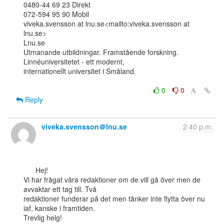
0480-44 69 23 Direkt

072-594 95 90 Mobil

viveka.svensson at lnu.se<mailto:viveka.svensson at 
lnu.se>

Lnu.se

Utmanande utbildningar. Framstående forskning. 
Linnéuniversitetet - ett modernt,

internationellt universitet i Småland.

0
0
Reply
viveka.svensson＠lnu.se
2:40 p.m.
      Hej!

Vi har frågat våra redaktioner om de vill gå över men de 
avvaktar ett tag till. Två

redaktioner funderar på det men tänker inte flytta över nu 
iaf, kanske i framtiden.

Trevlig helg!
