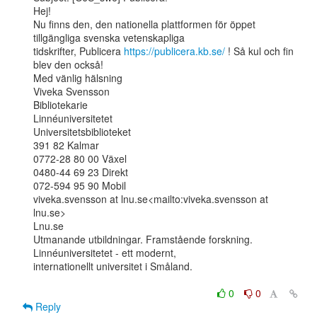
Hej!

Nu finns den, den nationella plattformen för öppet 
tillgängliga svenska vetenskapliga

tidskrifter, Publicera 
https://publicera.kb.se/
 ! Så kul och fin 
blev den också!

Med vänlig hälsning

Viveka Svensson

Bibliotekarie

Linnéuniversitetet

Universitetsbiblioteket

391 82 Kalmar

0772-28 80 00 Växel

0480-44 69 23 Direkt

072-594 95 90 Mobil

viveka.svensson at lnu.se<mailto:viveka.svensson at 
lnu.se>

Lnu.se

Utmanande utbildningar. Framstående forskning. 
Linnéuniversitetet - ett modernt,

internationellt universitet i Småland.

0
0
Reply