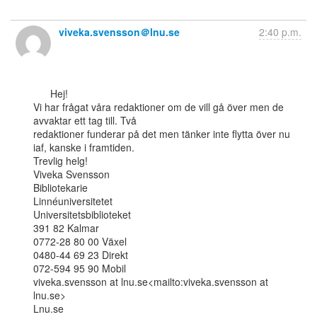
viveka.svensson＠lnu.se
2:40 p.m.
      Hej!

Vi har frågat våra redaktioner om de vill gå över men de 
avvaktar ett tag till. Två

redaktioner funderar på det men tänker inte flytta över nu 
iaf, kanske i framtiden.

Trevlig helg!

Viveka Svensson

Bibliotekarie

Linnéuniversitetet

Universitetsbiblioteket

391 82 Kalmar

0772-28 80 00 Växel

0480-44 69 23 Direkt

072-594 95 90 Mobil

viveka.svensson at lnu.se<mailto:viveka.svensson at 
lnu.se>

Lnu.se
