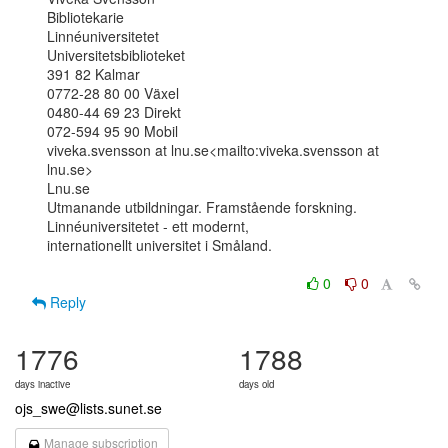
Bibliotekarie

Linnéuniversitetet

Universitetsbiblioteket

391 82 Kalmar

0772-28 80 00 Växel

0480-44 69 23 Direkt

072-594 95 90 Mobil

viveka.svensson at lnu.se<mailto:viveka.svensson at 
lnu.se>

Lnu.se

Utmanande utbildningar. Framstående forskning. 
Linnéuniversitetet - ett modernt,

internationellt universitet i Småland.

0
0
Reply
1776
1788
days inactive
days old
ojs_swe@lists.sunet.se
Manage subscription