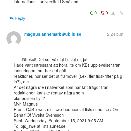
internationellt universitet i Småland.

0
0
Reply
magnus.annemark＠ub.lu.se
2:24 p.m.
      Jättekul! Det ser väldigt tjusigt ut, ja!

Hade varit intressant att höra lite om KBs upplevelser från 
lanseringen, hur har det gått,

reaktioner, hur ser det ut framöver (t.ex. fler tidskrifter på g 
in?), etc.

Är det några ute i nätverket som har fått frågor från 
redaktioner, kanske rentav några som

planerar en flytt?

Mvh Magnus

From: OJS_swe <ojs_swe-bounces at lists.sunet.se> On 
Behalf Of Viveka Svensson

Sent: Wednesday, September 15, 2021 9:05 AM

To: ojs_swe at lists.sunet.se
