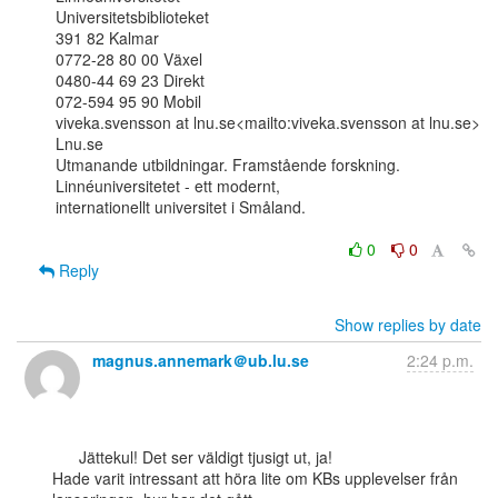
Universitetsbiblioteket

391 82 Kalmar

0772-28 80 00 Växel

0480-44 69 23 Direkt

072-594 95 90 Mobil

viveka.svensson at lnu.se<mailto:viveka.svensson at lnu.se>

Lnu.se

Utmanande utbildningar. Framstående forskning. 
Linnéuniversitetet - ett modernt,

internationellt universitet i Småland.

0
0
Reply
Show replies by date
magnus.annemark＠ub.lu.se
2:24 p.m.
      Jättekul! Det ser väldigt tjusigt ut, ja!

Hade varit intressant att höra lite om KBs upplevelser från 