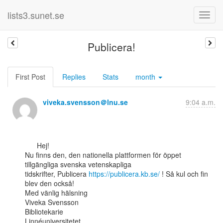
lists3.sunet.se
Publicera!
First Post
Replies
Stats
month
viveka.svensson＠lnu.se
9:04 a.m.
      Hej!

Nu finns den, den nationella plattformen för öppet 
tillgängliga svenska vetenskapliga

tidskrifter, Publicera 
https://publicera.kb.se/
 ! Så kul och fin 
blev den också!

Med vänlig hälsning

Viveka Svensson

Bibliotekarie

Linnéuniversitetet
