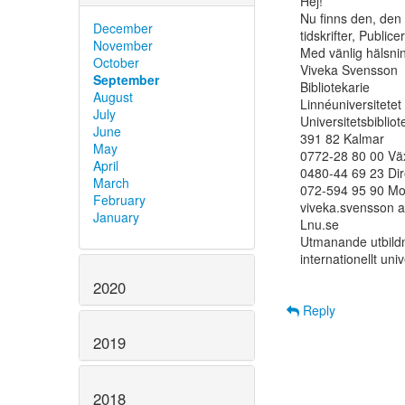
Hej!

Nu finns den, den 
December
tidskrifter, Publice
November
Med vänlig hälsnin
October
Viveka Svensson

September
Bibliotekarie

August
Linnéuniversitetet

July
Universitetsbibliote
June
391 82 Kalmar

May
0772-28 80 00 Väx
April
0480-44 69 23 Dire
March
072-594 95 90 Mob
February
viveka.svensson at
January
Lnu.se

Utmanande utbildni
internationellt univ
2020
Reply
2019
2018