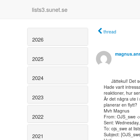
lists3.sunet.se
thread
2026
magnus.an
2025
2024
      Jättekul! Det ser väldigt tjusigt ut, ja!

Hade varit intressa
reaktioner, hur ser 
2023
Är det några ute i
planerar en flytt?

Mvh Magnus

2022
From: OJS_swe <oj
Sent: Wednesday,
To: ojs_swe at list
Subject: [OJS_swe]
2021