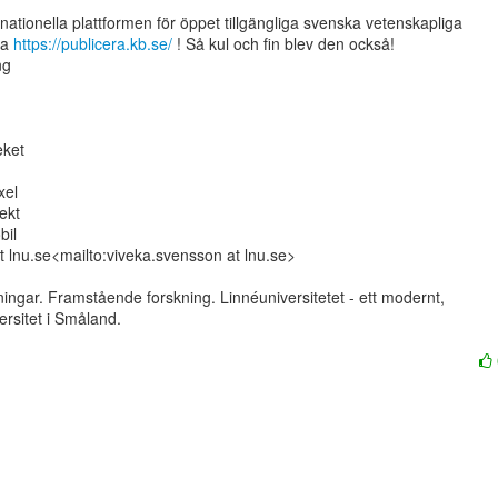
nationella plattformen för öppet tillgängliga svenska vetenskapliga

ra 
https://publicera.kb.se/
 ! Så kul och fin blev den också!

g

ket

el

kt

il

 lnu.se<mailto:viveka.svensson at lnu.se>

ngar. Framstående forskning. Linnéuniversitetet - ett modernt,

ersitet i Småland.
