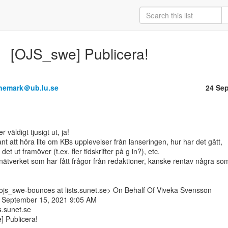
[OJS_swe] Publicera!
nemark＠ub.lu.se
24 Se
nt att höra lite om KBs upplevelser från lanseringen, hur har det gått,

det ut framöver (t.ex. fler tidskrifter på g in?), etc.

 nätverket som har fått frågor från redaktioner, kanske rentav några som
s_swe-bounces at lists.sunet.se> On Behalf Of Viveka Svensson

 September 15, 2021 9:05 AM

s.sunet.se

 Publicera!
