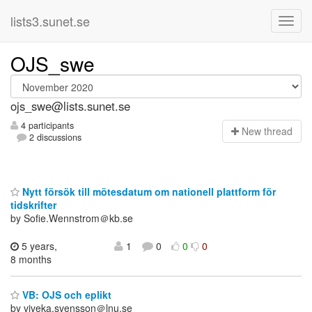
lists3.sunet.se
OJS_swe
ojs_swe@lists.sunet.se
4 participants
N
ew thread
2 discussions
Nytt försök till mötesdatum om nationell plattform för
tidskrifter
by Sofie.Wennstrom＠kb.se
5 years,
1
0
0
0
8 months
VB: OJS och eplikt
by viveka.svensson＠lnu.se