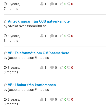
6 years,
1
0
0
0
7 months
Anteckningar från OJS nätverksmöte
by viveka.svensson＠lnu.se
6 years,
1
0
0
0
8 months
VB: Telefonmöte om OMP-samarbete
by jacob.andersson＠mau.se
6 years,
1
0
0
0
8 months
VB: Länkar från konferensen
by jacob.andersson＠mau.se
6 years,
1
0
0
0
8 months