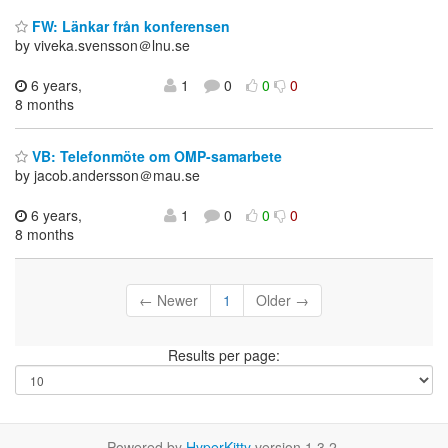
FW: Länkar från konferensen
by viveka.svensson＠lnu.se
6 years,
1
0
0
0
8 months
VB: Telefonmöte om OMP-samarbete
by jacob.andersson＠mau.se
6 years,
1
0
0
0
8 months
← Newer
1
Older →
Results per page:
Powered by
HyperKitty
version 1.3.2.