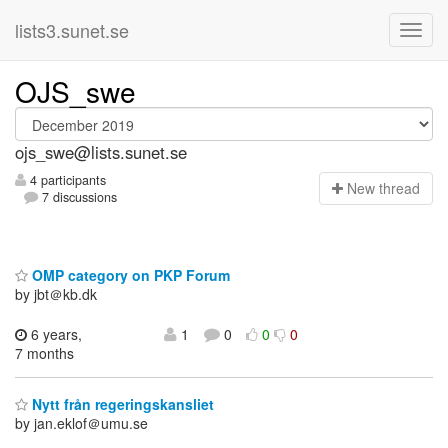
lists3.sunet.se
OJS_swe
ojs_swe@lists.sunet.se
4 participants
N
ew thread
7 discussions
OMP category on PKP Forum
by jbt＠kb.dk
6 years,
1
0
0
0
7 months
Nytt från regeringskansliet
by jan.eklof＠umu.se