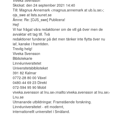
Viveka Svensson

Skickat: den 24 september 2021 14:40

Till: Magnus Annemark <magnus.annemark at ub.lu.se>; 
ojs_swe at lists.sunet.se

Ämne: Re: [OJS_swe] Publicera!

Hej!

Vi har frågat våra redaktioner om de vill gå över men de 
avvaktar ett tag till. Två

redaktioner funderar på det men tänker inte flytta över nu 
iaf, kanske i framtiden.

Trevlig helg!

Viveka Svensson

Bibliotekarie

Linnéuniversitetet

Universitetsbiblioteket

391 82 Kalmar

0772-28 80 00 Växel

0480-44 69 23 Direkt

072-594 95 90 Mobil

viveka.svensson at lnu.se<mailto:viveka.svensson at lnu.se>

Lnu.se

Utmanande utbildningar. Framstående forskning. 
Linnéuniversitetet - ett modernt,

internationellt universitet i Småland.
