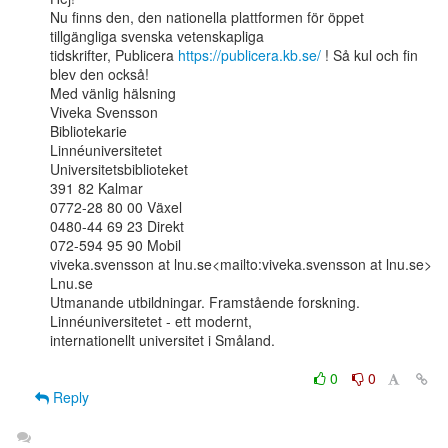
Nu finns den, den nationella plattformen för öppet 
tillgängliga svenska vetenskapliga

tidskrifter, Publicera 
https://publicera.kb.se/
 ! Så kul och fin 
blev den också!

Med vänlig hälsning

Viveka Svensson

Bibliotekarie

Linnéuniversitetet

Universitetsbiblioteket

391 82 Kalmar

0772-28 80 00 Växel

0480-44 69 23 Direkt

072-594 95 90 Mobil

viveka.svensson at lnu.se<mailto:viveka.svensson at lnu.se>

Lnu.se

Utmanande utbildningar. Framstående forskning. 
Linnéuniversitetet - ett modernt,

internationellt universitet i Småland.

0
0
Reply