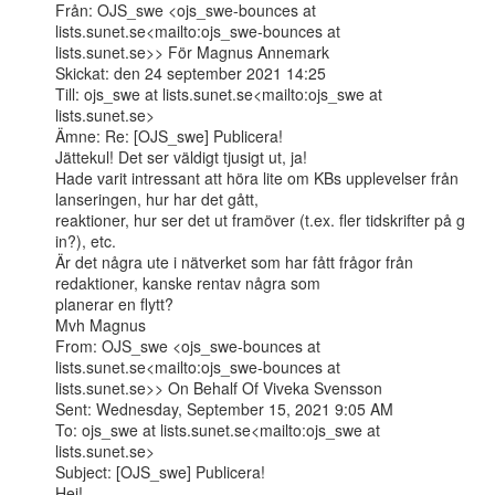
Från: OJS_swe <ojs_swe-bounces at 
lists.sunet.se<mailto:ojs_swe-bounces at

lists.sunet.se>> För Magnus Annemark

Skickat: den 24 september 2021 14:25

Till: ojs_swe at lists.sunet.se<mailto:ojs_swe at 
lists.sunet.se>

Ämne: Re: [OJS_swe] Publicera!

Jättekul! Det ser väldigt tjusigt ut, ja!

Hade varit intressant att höra lite om KBs upplevelser från 
lanseringen, hur har det gått,

reaktioner, hur ser det ut framöver (t.ex. fler tidskrifter på g 
in?), etc.

Är det några ute i nätverket som har fått frågor från 
redaktioner, kanske rentav några som

planerar en flytt?

Mvh Magnus

From: OJS_swe <ojs_swe-bounces at 
lists.sunet.se<mailto:ojs_swe-bounces at

lists.sunet.se>> On Behalf Of Viveka Svensson

Sent: Wednesday, September 15, 2021 9:05 AM

To: ojs_swe at lists.sunet.se<mailto:ojs_swe at 
lists.sunet.se>

Subject: [OJS_swe] Publicera!

Hej!
