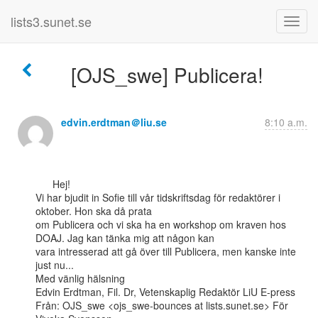
lists3.sunet.se
[OJS_swe] Publicera!
edvin.erdtman＠liu.se
8:10 a.m.
      Hej!

Vi har bjudit in Sofie till vår tidskriftsdag för redaktörer i 
oktober. Hon ska då prata

om Publicera och vi ska ha en workshop om kraven hos 
DOAJ. Jag kan tänka mig att någon kan

vara intresserad att gå över till Publicera, men kanske inte 
just nu...

Med vänlig hälsning

Edvin Erdtman, Fil. Dr, Vetenskaplig Redaktör LiU E-press

Från: OJS_swe <ojs_swe-bounces at lists.sunet.se> För 