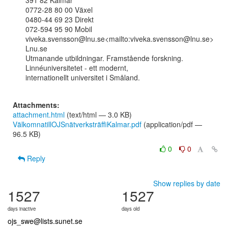
391 82 Kalmar

0772-28 80 00 Växel

0480-44 69 23 Direkt

072-594 95 90 Mobil

viveka.svensson@lnu.se<mailto:viveka.svensson@lnu.se>

Lnu.se

Utmanande utbildningar. Framstående forskning. 
Linnéuniversitetet - ett modernt,

internationellt universitet i Småland.

Attachments:
attachment.html
(text/html — 3.0 KB)
VälkomnatillOJSnätverksträffiKalmar.pdf
(application/pdf —
96.5 KB)
0
0
Reply
Show replies by date
1527
1527
days inactive
days old
ojs_swe@lists.sunet.se