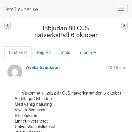
lists3.sunet.se
Inbjudan till OJS
nätverksträff 6 oktober
First Post
Replies
Stats
month
Viveka Svensson
10:18 a.m.
      Välkomna till 2022 år OJS nätverksträff den 6 oktober!

Se bifogad inbjudan.

Med vänlig hälsning

Viveka Svensson

Bibliotekarie

Linnéuniversitetet

Universitetsbiblioteket
