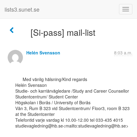
lists3.sunet.se
[Si-pass] mail-list
Helén Svensson
8:03 a.m.
      Med vänlig hälsning/Kind regards

Helén Svensson

Studie- och karriärvägledare /Study and Career Counsellor

Studentcentrum/ Student Center

Högskolan i Borås / University of Borås

Vån 3, Rum B 323 vid Studentcentrum/ Floor3, room B 323 
at the Studentcenter

Telefontid varje vardag kl 10.00-12.00 tel 033-435 4015

studievagledning@hb.se<mailto:studievagledning@hb.se>
