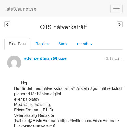
lists3.sunet.se
OJS nätverksträff
First Post
Replies
Stats
month
edvin.erdtman＠liu.se
3:17 p.m.
      Hej

Hur är det med nätverksträffarna? Är det någon nätverksträff 
planerad för hösten digital

eller på plats?

Med vänlig hälsning,

Edvin Erdtman, Fil. Dr.

Vetenskaplig Redaktör

Twitter: @EdvinErdtman<https://twitter.com/EdvinErdtman>

[Linköpings universitet]
