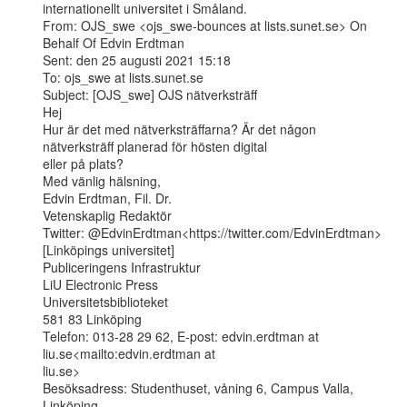
internationellt universitet i Småland.

From: OJS_swe <ojs_swe-bounces at lists.sunet.se> On 
Behalf Of Edvin Erdtman

Sent: den 25 augusti 2021 15:18

To: ojs_swe at lists.sunet.se

Subject: [OJS_swe] OJS nätverksträff

Hej

Hur är det med nätverksträffarna? Är det någon 
nätverksträff planerad för hösten digital

eller på plats?

Med vänlig hälsning,

Edvin Erdtman, Fil. Dr.

Vetenskaplig Redaktör

Twitter: @EdvinErdtman<https://twitter.com/EdvinErdtman>

[Linköpings universitet]

Publiceringens Infrastruktur

LiU Electronic Press

Universitetsbiblioteket

581 83 Linköping

Telefon: 013-28 29 62, E-post: edvin.erdtman at 
liu.se<mailto:edvin.erdtman at

liu.se>

Besöksadress: Studenthuset, våning 6, Campus Valla, 
Linköping
