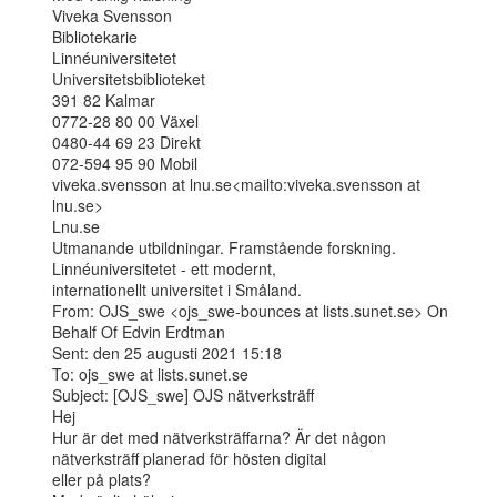
Viveka Svensson

Bibliotekarie

Linnéuniversitetet

Universitetsbiblioteket

391 82 Kalmar

0772-28 80 00 Växel

0480-44 69 23 Direkt

072-594 95 90 Mobil

viveka.svensson at lnu.se<mailto:viveka.svensson at 
lnu.se>

Lnu.se

Utmanande utbildningar. Framstående forskning. 
Linnéuniversitetet - ett modernt,

internationellt universitet i Småland.

From: OJS_swe <ojs_swe-bounces at lists.sunet.se> On 
Behalf Of Edvin Erdtman

Sent: den 25 augusti 2021 15:18

To: ojs_swe at lists.sunet.se

Subject: [OJS_swe] OJS nätverksträff

Hej

Hur är det med nätverksträffarna? Är det någon 
nätverksträff planerad för hösten digital

eller på plats?
