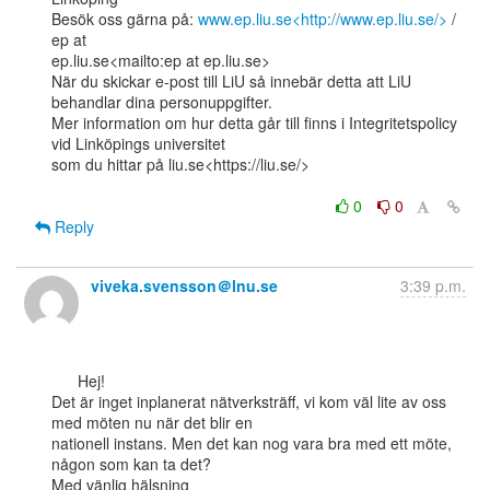
Besök oss gärna på: 
www.ep.liu.se<http://www.ep.liu.se/>
 / 
ep at

ep.liu.se<mailto:ep at ep.liu.se>

När du skickar e-post till LiU så innebär detta att LiU 
behandlar dina personuppgifter.

Mer information om hur detta går till finns i Integritetspolicy 
vid Linköpings universitet

som du hittar på liu.se<https://liu.se/>

0
0
Reply
viveka.svensson＠lnu.se
3:39 p.m.
      Hej!

Det är inget inplanerat nätverksträff, vi kom väl lite av oss 
med möten nu när det blir en

nationell instans. Men det kan nog vara bra med ett möte, 
någon som kan ta det?

Med vänlig hälsning
