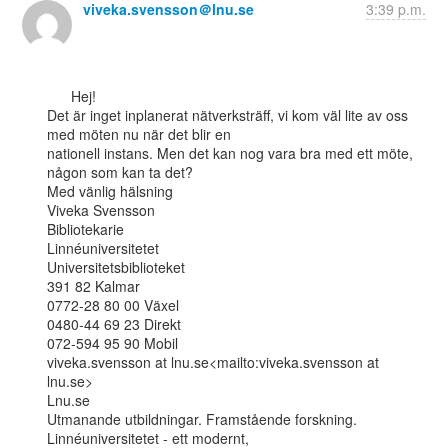
viveka.svensson＠lnu.se
3:39 p.m.
      Hej!

Det är inget inplanerat nätverksträff, vi kom väl lite av oss 
med möten nu när det blir en

nationell instans. Men det kan nog vara bra med ett möte, 
någon som kan ta det?

Med vänlig hälsning

Viveka Svensson

Bibliotekarie

Linnéuniversitetet

Universitetsbiblioteket

391 82 Kalmar

0772-28 80 00 Växel

0480-44 69 23 Direkt

072-594 95 90 Mobil

viveka.svensson at lnu.se<mailto:viveka.svensson at 
lnu.se>

Lnu.se

Utmanande utbildningar. Framstående forskning. 
Linnéuniversitetet - ett modernt,
