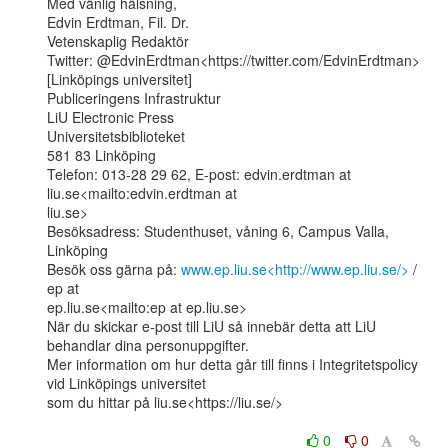
Med vänlig hälsning,

Edvin Erdtman, Fil. Dr.

Vetenskaplig Redaktör

Twitter: @EdvinErdtman<https://twitter.com/EdvinErdtman>

[Linköpings universitet]

Publiceringens Infrastruktur

LiU Electronic Press

Universitetsbiblioteket

581 83 Linköping

Telefon: 013-28 29 62, E-post: edvin.erdtman at 
liu.se<mailto:edvin.erdtman at

liu.se>

Besöksadress: Studenthuset, våning 6, Campus Valla, 
Linköping

Besök oss gärna på: 
www.ep.liu.se<http://www.ep.liu.se/>
 / 
ep at

ep.liu.se<mailto:ep at ep.liu.se>

När du skickar e-post till LiU så innebär detta att LiU 
behandlar dina personuppgifter.

Mer information om hur detta går till finns i Integritetspolicy 
vid Linköpings universitet

som du hittar på liu.se<https://liu.se/>

0
0