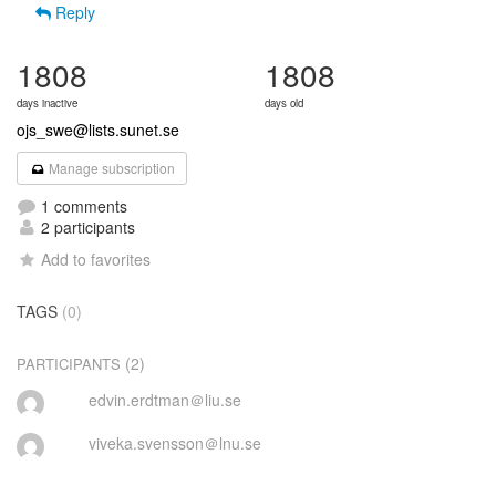
Reply
1808
1808
days inactive
days old
ojs_swe@lists.sunet.se
Manage subscription
1 comments
2 participants
Add to favorites
TAGS
(0)
(2)
PARTICIPANTS
edvin.erdtman＠liu.se
viveka.svensson＠lnu.se