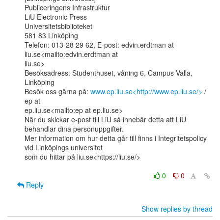
Publiceringens Infrastruktur

LiU Electronic Press

Universitetsbiblioteket

581 83 Linköping

Telefon: 013-28 29 62, E-post: edvin.erdtman at 
liu.se<mailto:edvin.erdtman at

liu.se>

Besöksadress: Studenthuset, våning 6, Campus Valla, 
Linköping

Besök oss gärna på: 
www.ep.liu.se<http://www.ep.liu.se/>
 / 
ep at

ep.liu.se<mailto:ep at ep.liu.se>

När du skickar e-post till LiU så innebär detta att LiU 
behandlar dina personuppgifter.

Mer information om hur detta går till finns i Integritetspolicy 
vid Linköpings universitet

som du hittar på liu.se<https://liu.se/>

0
0
Reply
Show replies by thread