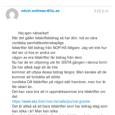
edvin.erdtman＠liu.se
3:22 p.m.
      Hej igen nätverket!

När det gäller tidskriftsbidrag så har åtm. två av våra 
nordiska samhällsvetenskapliga

tidskrifter fått bidrag från NOP-HS tidigare. Jag vet inte hur 
det ser ut hos er andra om

någon av era tidskrifter får bidrag från dem.

Nu har de en utlysning ute för SISTA gången i denna form! 
De har alltså sagt att de inte

kommer att utlysa dessa bidrag längre. Men kanske att de 
kommer att fortsätta att stötta

nordiska OA tidskrifter på något sätt framöver, men hur är 
lite oklart än.

Det kan vara bra att ni uppmärksammar era tidskrifter om 
https://www.aka.fi/en/nos-hs/calls/journal-grants/
Det är alltså så att bara tidskrifter som har bidrag idag som 
kan söka i år! Man kan söka
