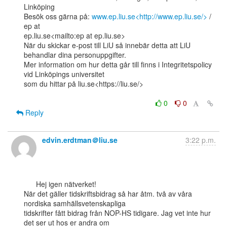
Linköping

Besök oss gärna på: 
www.ep.liu.se<http://www.ep.liu.se/>
 / 
ep at

ep.liu.se<mailto:ep at ep.liu.se>

När du skickar e-post till LiU så innebär detta att LiU 
behandlar dina personuppgifter.

Mer information om hur detta går till finns i Integritetspolicy 
vid Linköpings universitet

som du hittar på liu.se<https://liu.se/>

0
0
Reply
edvin.erdtman＠liu.se
3:22 p.m.
      Hej igen nätverket!

När det gäller tidskriftsbidrag så har åtm. två av våra 
nordiska samhällsvetenskapliga

tidskrifter fått bidrag från NOP-HS tidigare. Jag vet inte hur 
det ser ut hos er andra om
