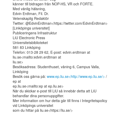
känner till bidragen från NOP-HS, VR och FORTE.

Med vänlig hälsning,

Edvin Erdtman, Fil. Dr.

Vetenskaplig Redaktör

Twitter: @EdvinErdtman<https://twitter.com/EdvinErdtman>

[Linköpings universitet]

Publiceringens Infrastruktur

LiU Electronic Press

Universitetsbiblioteket

581 83 Linköping

Telefon: 013-28 29 62, E-post: edvin.erdtman at 
liu.se<mailto:edvin.erdtman at

liu.se>

Besöksadress: Studenthuset, våning 6, Campus Valla, 
Linköping

Besök oss gärna på: 
www.ep.liu.se<http://www.ep.liu.se/>
 / 
ep at

ep.liu.se<mailto:ep at ep.liu.se>

När du skickar e-post till LiU så innebär detta att LiU 
behandlar dina personuppgifter.

Mer information om hur detta går till finns i Integritetspolicy 
vid Linköpings universitet

som du hittar på liu.se<https://liu.se/>
