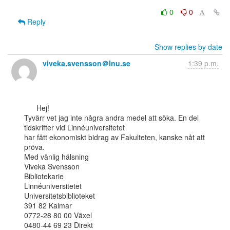
0
0
Reply
Show replies by date
viveka.svensson＠lnu.se
1:39 p.m.
      Hej!

Tyvärr vet jag inte några andra medel att söka. En del 
tidskrifter vid Linnéuniversitetet

har fått ekonomiskt bidrag av Fakulteten, kanske nåt att 
pröva.

Med vänlig hälsning

Viveka Svensson

Bibliotekarie

Linnéuniversitetet

Universitetsbiblioteket

391 82 Kalmar

0772-28 80 00 Växel

0480-44 69 23 Direkt
