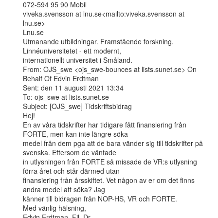
072-594 95 90 Mobil

viveka.svensson at lnu.se<mailto:viveka.svensson at 
lnu.se>

Lnu.se

Utmanande utbildningar. Framstående forskning. 
Linnéuniversitetet - ett modernt,

internationellt universitet i Småland.

From: OJS_swe <ojs_swe-bounces at lists.sunet.se> On 
Behalf Of Edvin Erdtman

Sent: den 11 augusti 2021 13:34

To: ojs_swe at lists.sunet.se

Subject: [OJS_swe] Tidskriftsbidrag

Hej!

En av våra tidskrifter har tidigare fått finansiering från 
FORTE, men kan inte längre söka

medel från dem pga att de bara vänder sig till tidskrifter på 
svenska. Eftersom de väntade

in utlysningen från FORTE så missade de VR:s utlysning 
förra året och står därmed utan

finansiering från årsskiftet. Vet någon av er om det finns 
andra medel att söka? Jag

känner till bidragen från NOP-HS, VR och FORTE.

Med vänlig hälsning,

Edvin Erdtman, Fil. Dr.
