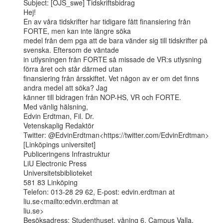
Subject: [OJS_swe] Tidskriftsbidrag

Hej!

En av våra tidskrifter har tidigare fått finansiering från 
FORTE, men kan inte längre söka

medel från dem pga att de bara vänder sig till tidskrifter på 
svenska. Eftersom de väntade

in utlysningen från FORTE så missade de VR:s utlysning 
förra året och står därmed utan

finansiering från årsskiftet. Vet någon av er om det finns 
andra medel att söka? Jag

känner till bidragen från NOP-HS, VR och FORTE.

Med vänlig hälsning,

Edvin Erdtman, Fil. Dr.

Vetenskaplig Redaktör

Twitter: @EdvinErdtman<https://twitter.com/EdvinErdtman>

[Linköpings universitet]

Publiceringens Infrastruktur

LiU Electronic Press

Universitetsbiblioteket

581 83 Linköping

Telefon: 013-28 29 62, E-post: edvin.erdtman at 
liu.se<mailto:edvin.erdtman at

liu.se>

Besöksadress: Studenthuset, våning 6, Campus Valla, 