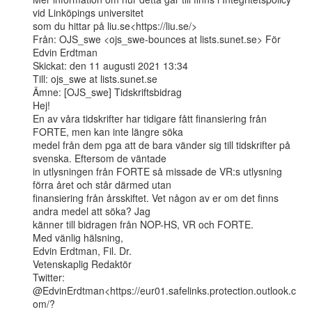
vid Linköpings universitet

som du hittar på liu.se<https://liu.se/>

Från: OJS_swe <ojs_swe-bounces at lists.sunet.se> För 
Edvin Erdtman

Skickat: den 11 augusti 2021 13:34

Till: ojs_swe at lists.sunet.se

Ämne: [OJS_swe] Tidskriftsbidrag

Hej!

En av våra tidskrifter har tidigare fått finansiering från 
FORTE, men kan inte längre söka

medel från dem pga att de bara vänder sig till tidskrifter på 
svenska. Eftersom de väntade

in utlysningen från FORTE så missade de VR:s utlysning 
förra året och står därmed utan

finansiering från årsskiftet. Vet någon av er om det finns 
andra medel att söka? Jag

känner till bidragen från NOP-HS, VR och FORTE.

Med vänlig hälsning,

Edvin Erdtman, Fil. Dr.

Vetenskaplig Redaktör

Twitter:

@EdvinErdtman<https://eur01.safelinks.protection.outlook.c
om/?