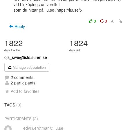
vid Linköpings universitet

som du hittar på liu.se<https://liu.se/>

0
0
Reply
1822
1824
days inactive
days old
ojs_swe@lists.sunet.se
Manage subscription
2 comments
2 participants
Add to favorites
TAGS
(0)
(2)
PARTICIPANTS
edvin.erdtman＠liu.se