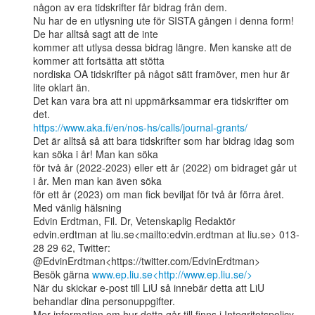
någon av era tidskrifter får bidrag från dem.

Nu har de en utlysning ute för SISTA gången i denna form! 
De har alltså sagt att de inte

kommer att utlysa dessa bidrag längre. Men kanske att de 
kommer att fortsätta att stötta

nordiska OA tidskrifter på något sätt framöver, men hur är 
lite oklart än.

Det kan vara bra att ni uppmärksammar era tidskrifter om 
https://www.aka.fi/en/nos-hs/calls/journal-grants/
Det är alltså så att bara tidskrifter som har bidrag idag som 
kan söka i år! Man kan söka

för två år (2022-2023) eller ett år (2022) om bidraget går ut 
i år. Men man kan även söka

för ett år (2023) om man fick beviljat för två år förra året.

Med vänlig hälsning

Edvin Erdtman, Fil. Dr, Vetenskaplig Redaktör

edvin.erdtman at liu.se<mailto:edvin.erdtman at liu.se> 013-
28 29 62, Twitter:

@EdvinErdtman<https://twitter.com/EdvinErdtman>

Besök gärna 
www.ep.liu.se<http://www.ep.liu.se/>
När du skickar e-post till LiU så innebär detta att LiU 
behandlar dina personuppgifter.

Mer information om hur detta går till finns i Integritetspolicy 