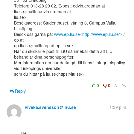
581 83 Linköping

Telefon: 013-28 29 62, E-post: edvin.erdtman at 
liu.se<mailto:edvin.erdtman at

liu.se>

Besöksadress: Studenthuset, våning 6, Campus Valla, 
Linköping

Besök oss gärna på: 
www.ep.liu.se<http://www.ep.liu.se/>
 / 
ep at

ep.liu.se<mailto:ep at ep.liu.se>

När du skickar e-post till LiU så innebär detta att LiU 
behandlar dina personuppgifter.

Mer information om hur detta går till finns i Integritetspolicy 
vid Linköpings universitet

som du hittar på liu.se<https://liu.se/>

0
0
Reply
viveka.svensson＠lnu.se
1:39 p.m.
      Hej!
