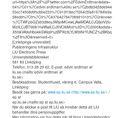
url=https%3A%2F%2Ftwitter.com%2FEdvinErdtman&data=
04%7C01%7Cedvin.erdtman%40liu.se%7C2bdb342dde944
53cc74508d95cbbe233%7C913f18ec7f264c5fa816784fe9a
58edd%7C0%7C0%7C637642784708991010%7CUnknown
%7CTWFpbGZsb3d8eyJWIjoiMC4wLjAwMDAiLCJQIjoiV2lu
MzIiLCJBTiI6Ik1haWwiLCJXVCI6Mn0%3D%7C2000&sdata=
X50ikVA9yHbokkGWiq9%2BPX03LYLWI9NrYUNCZ%2BKbq
%2F8%3D&reserved=0>

[Linköpings universitet]

Publiceringens Infrastruktur

LiU Electronic Press

Universitetsbiblioteket

581 83 Linköping

Telefon: 013-28 29 62, E-post: edvin.erdtman at 
liu.se<mailto:edvin.erdtman at

liu.se>

Besöksadress: Studenthuset, våning 6, Campus Valla, 
Linköping

Besök oss gärna på: 
www.ep.liu.se<http://www.ep.liu.se/>
 / 
ep at

ep.liu.se<mailto:ep at ep.liu.se>

När du skickar e-post till LiU så innebär detta att LiU 
behandlar dina personuppgifter.

Mer information om hur detta går till finns i Integritetspolicy 