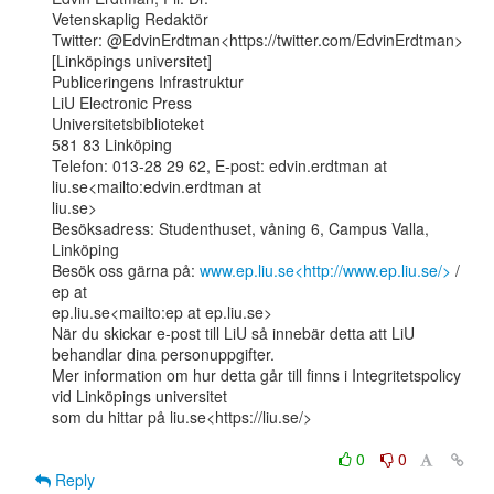
Vetenskaplig Redaktör

Twitter: @EdvinErdtman<https://twitter.com/EdvinErdtman>

[Linköpings universitet]

Publiceringens Infrastruktur

LiU Electronic Press

Universitetsbiblioteket

581 83 Linköping

Telefon: 013-28 29 62, E-post: edvin.erdtman at 
liu.se<mailto:edvin.erdtman at

liu.se>

Besöksadress: Studenthuset, våning 6, Campus Valla, 
Linköping

Besök oss gärna på: 
www.ep.liu.se<http://www.ep.liu.se/>
 / 
ep at

ep.liu.se<mailto:ep at ep.liu.se>

När du skickar e-post till LiU så innebär detta att LiU 
behandlar dina personuppgifter.

Mer information om hur detta går till finns i Integritetspolicy 
vid Linköpings universitet

som du hittar på liu.se<https://liu.se/>

0
0
Reply