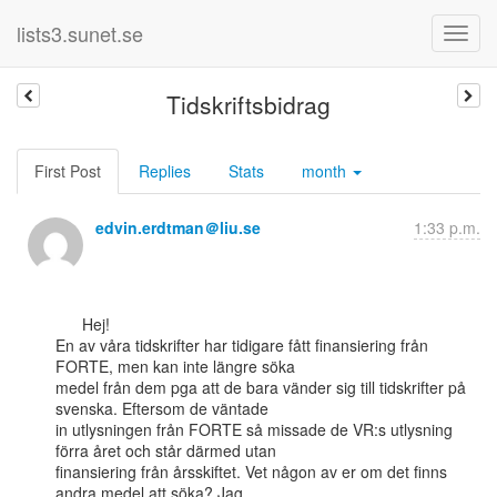
lists3.sunet.se
Tidskriftsbidrag
First Post
Replies
Stats
month
edvin.erdtman＠liu.se
1:33 p.m.
      Hej!

En av våra tidskrifter har tidigare fått finansiering från 
FORTE, men kan inte längre söka

medel från dem pga att de bara vänder sig till tidskrifter på 
svenska. Eftersom de väntade

in utlysningen från FORTE så missade de VR:s utlysning 
förra året och står därmed utan

finansiering från årsskiftet. Vet någon av er om det finns 
andra medel att söka? Jag
