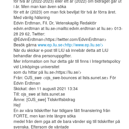
för två år (2022-2023) eller ett år (2022) om bidraget går ut 
i år. Men man kan även söka

för ett år (2023) om man fick beviljat för två år förra året.

Med vänlig hälsning

Edvin Erdtman, Fil. Dr, Vetenskaplig Redaktör

edvin.erdtman at liu.se<mailto:edvin.erdtman at liu.se> 013-
28 29 62, Twitter:

@EdvinErdtman<https://twitter.com/EdvinErdtman>

Besök gärna 
www.ep.liu.se<http://www.ep.liu.se/>
När du skickar e-post till LiU så innebär detta att LiU 
behandlar dina personuppgifter.

Mer information om hur detta går till finns i Integritetspolicy 
vid Linköpings universitet

som du hittar på liu.se<https://liu.se/>

Från: OJS_swe <ojs_swe-bounces at lists.sunet.se> För 
Edvin Erdtman

Skickat: den 11 augusti 2021 13:34

Till: ojs_swe at lists.sunet.se

Ämne: [OJS_swe] Tidskriftsbidrag

Hej!

En av våra tidskrifter har tidigare fått finansiering från 
FORTE, men kan inte längre söka

medel från dem pga att de bara vänder sig till tidskrifter på 
svenska. Eftersom de väntade
