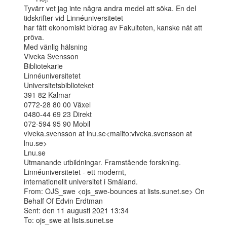
Tyvärr vet jag inte några andra medel att söka. En del 
tidskrifter vid Linnéuniversitetet

har fått ekonomiskt bidrag av Fakulteten, kanske nåt att 
pröva.

Med vänlig hälsning

Viveka Svensson

Bibliotekarie

Linnéuniversitetet

Universitetsbiblioteket

391 82 Kalmar

0772-28 80 00 Växel

0480-44 69 23 Direkt

072-594 95 90 Mobil

viveka.svensson at lnu.se<mailto:viveka.svensson at 
lnu.se>

Lnu.se

Utmanande utbildningar. Framstående forskning. 
Linnéuniversitetet - ett modernt,

internationellt universitet i Småland.

From: OJS_swe <ojs_swe-bounces at lists.sunet.se> On 
Behalf Of Edvin Erdtman

Sent: den 11 augusti 2021 13:34

To: ojs_swe at lists.sunet.se
