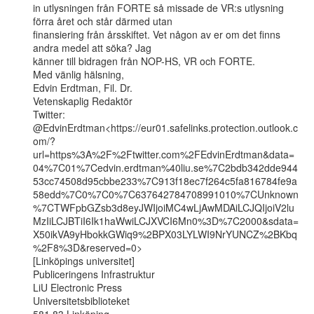
in utlysningen från FORTE så missade de VR:s utlysning 
förra året och står därmed utan

finansiering från årsskiftet. Vet någon av er om det finns 
andra medel att söka? Jag

känner till bidragen från NOP-HS, VR och FORTE.

Med vänlig hälsning,

Edvin Erdtman, Fil. Dr.

Vetenskaplig Redaktör

Twitter:

@EdvinErdtman<https://eur01.safelinks.protection.outlook.c
om/?
url=https%3A%2F%2Ftwitter.com%2FEdvinErdtman&data=
04%7C01%7Cedvin.erdtman%40liu.se%7C2bdb342dde944
53cc74508d95cbbe233%7C913f18ec7f264c5fa816784fe9a
58edd%7C0%7C0%7C637642784708991010%7CUnknown
%7CTWFpbGZsb3d8eyJWIjoiMC4wLjAwMDAiLCJQIjoiV2lu
MzIiLCJBTiI6Ik1haWwiLCJXVCI6Mn0%3D%7C2000&sdata=
X50ikVA9yHbokkGWiq9%2BPX03LYLWI9NrYUNCZ%2BKbq
%2F8%3D&reserved=0>

[Linköpings universitet]

Publiceringens Infrastruktur

LiU Electronic Press

Universitetsbiblioteket
