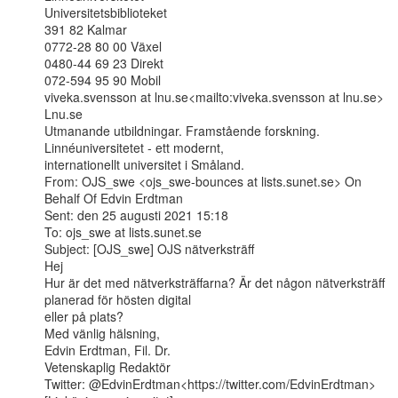
Universitetsbiblioteket

391 82 Kalmar

0772-28 80 00 Växel

0480-44 69 23 Direkt

072-594 95 90 Mobil

viveka.svensson at lnu.se<mailto:viveka.svensson at lnu.se>

Lnu.se

Utmanande utbildningar. Framstående forskning. 
Linnéuniversitetet - ett modernt,

internationellt universitet i Småland.

From: OJS_swe <ojs_swe-bounces at lists.sunet.se> On 
Behalf Of Edvin Erdtman

Sent: den 25 augusti 2021 15:18

To: ojs_swe at lists.sunet.se

Subject: [OJS_swe] OJS nätverksträff

Hej

Hur är det med nätverksträffarna? Är det någon nätverksträff 
planerad för hösten digital

eller på plats?

Med vänlig hälsning,

Edvin Erdtman, Fil. Dr.

Vetenskaplig Redaktör

Twitter: @EdvinErdtman<https://twitter.com/EdvinErdtman>
