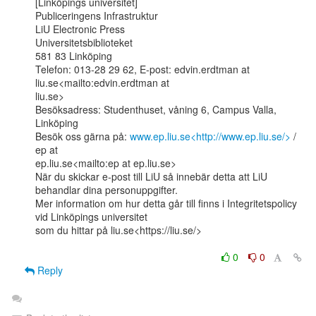
[Linköpings universitet]

Publiceringens Infrastruktur

LiU Electronic Press

Universitetsbiblioteket

581 83 Linköping

Telefon: 013-28 29 62, E-post: edvin.erdtman at 
liu.se<mailto:edvin.erdtman at

liu.se>

Besöksadress: Studenthuset, våning 6, Campus Valla, 
Linköping

Besök oss gärna på: 
www.ep.liu.se<http://www.ep.liu.se/>
 / 
ep at

ep.liu.se<mailto:ep at ep.liu.se>

När du skickar e-post till LiU så innebär detta att LiU 
behandlar dina personuppgifter.

Mer information om hur detta går till finns i Integritetspolicy 
vid Linköpings universitet

som du hittar på liu.se<https://liu.se/>

0
0
Reply