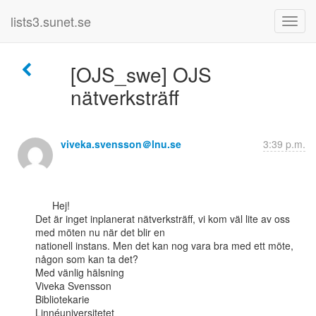
lists3.sunet.se
[OJS_swe] OJS
nätverksträff
viveka.svensson＠lnu.se
3:39 p.m.
      Hej!

Det är inget inplanerat nätverksträff, vi kom väl lite av oss 
med möten nu när det blir en

nationell instans. Men det kan nog vara bra med ett möte, 
någon som kan ta det?

Med vänlig hälsning

Viveka Svensson

Bibliotekarie

Linnéuniversitetet
