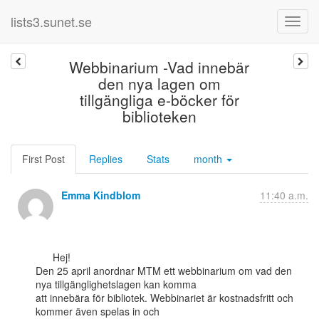
lists3.sunet.se
Webbinarium -Vad innebär
den nya lagen om
tillgängliga e-böcker för
biblioteken
First Post
Replies
Stats
month
Emma Kindblom
11:40 a.m.
      Hej!

Den 25 april anordnar MTM ett webbinarium om vad den 
nya tillgänglighetslagen kan komma

att innebära för bibliotek. Webbinariet är kostnadsfritt och 
kommer även spelas in och
