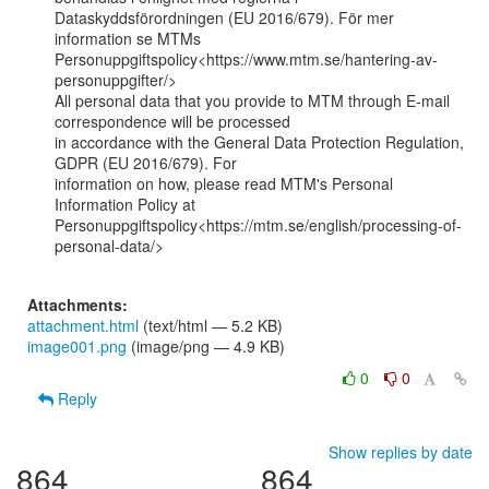
Dataskyddsförordningen (EU 2016/679). För mer 
information se MTMs

Personuppgiftspolicy<https://www.mtm.se/hantering-av-
personuppgifter/>

All personal data that you provide to MTM through E-mail 
correspondence will be processed

in accordance with the General Data Protection Regulation, 
GDPR (EU 2016/679). For

information on how, please read MTM's Personal 
Information Policy at

Personuppgiftspolicy<https://mtm.se/english/processing-of-
personal-data/>

Attachments:
attachment.html
(text/html — 5.2 KB)
image001.png
(image/png — 4.9 KB)
0
0
Reply
Show replies by date
864
864