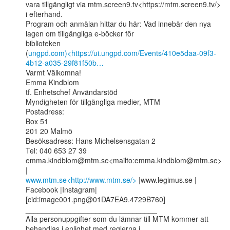
vara tillgängligt via mtm.screen9.tv<https://mtm.screen9.tv/> 
i efterhand.

Program och anmälan hittar du här: Vad innebär den nya 
lagen om tillgängliga e-böcker för

biblioteken

(
ungpd.com)<https://ui.ungpd.com/Events/410e5daa-09f3-
4b12-a035-29f81f50b…
Varmt Välkomna!

Emma Kindblom

tf. Enhetschef Användarstöd

Myndigheten för tillgängliga medier, MTM

Postadress:

Box 51

201 20 Malmö

Besöksadress: Hans Michelsensgatan 2

Tel: 040 653 27 39

emma.kindblom@mtm.se<mailto:emma.kindblom@mtm.se> 
www.mtm.se<http://www.mtm.se/>
 |www.legimus.se | 
Facebook |Instagram|

[cid:image001.png@01DA7EA9.4729B760]

________________________________

Alla personuppgifter som du lämnar till MTM kommer att 
behandlas i enlighet med reglerna i
