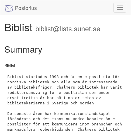
Postorius
Toggl
naviga
Biblist
biblist@lists.sunet.se
Summary
Biblist
Biblist startades 1993 och är en e-postlista för 
nordiska bibliotek och alla som är intresserade 
av biblioteksfrågor. Chalmers bibliotek har varit 
redaktörsansvarig för e-postlistan som under 
drygt trettio år har nått majoriteten av 
bibliotekarierna i Sverige och Norden. 

De senaste åren har kommunikationslandskapet 
förändrats och det finns nu andra kanaler än e-
postlistor för att kommunicera inom branschen och 
marknadsföra jobberbjudanden. Chalmers bibliotek 