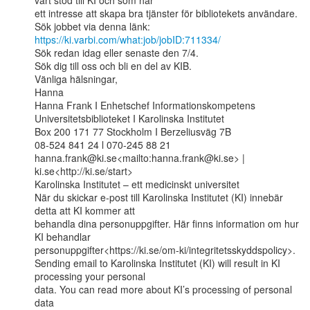
vårt stöd till KI och som har

ett intresse att skapa bra tjänster för bibliotekets användare.

Sök jobbet via denna länk: 
https://ki.varbi.com/what:job/jobID:711334/
Sök redan idag eller senaste den 7/4.

Sök dig till oss och bli en del av KIB.

Vänliga hälsningar,

Hanna

Hanna Frank I Enhetschef Informationskompetens

Universitetsbiblioteket I Karolinska Institutet

Box 200 171 77 Stockholm I Berzeliusväg 7B

08-524 841 24 l 070-245 88 21

hanna.frank@ki.se<mailto:hanna.frank@ki.se> | 
ki.se<http://ki.se/start>

Karolinska Institutet – ett medicinskt universitet

När du skickar e-post till Karolinska Institutet (KI) innebär 
detta att KI kommer att

behandla dina personuppgifter. Här finns information om hur 
KI behandlar

personuppgifter<https://ki.se/om-ki/integritetsskyddspolicy>.

Sending email to Karolinska Institutet (KI) will result in KI 
processing your personal

data. You can read more about KI’s processing of personal 
data
