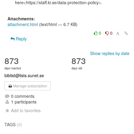
here<https://staff.ki.se/data-protection-policy>.

Attachments:
attachment.html
(text/html — 6.7 KB)
0
0
Reply
Show replies by date
873
873
days inactive
days old
biblist@lists.sunet.se
Manage subscription
0 comments
1 participants
Add to favorites
TAGS
(0)