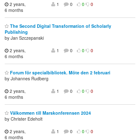
2 years,
1
0
0
0
6 months
The Second Digital Transformation of Scholarly
Publishing
by Jan Szczepanski
2 years,
1
0
0
0
6 months
Forum för specialbibliotek. Möte den 2 februari
by Johannes Rudberg
2 years,
1
0
0
0
6 months
Välkommen till Marskonferensen 2024
by Christer Edeholt
2 years,
1
0
0
0
6 months