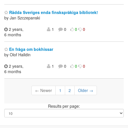
Rädda Sveriges enda finskspråkiga bibliotek!
by Jan Szczepanski
2 years,
1
0
0
0
6 months
En fråga om bokhissar
by Olof Halldin
2 years,
1
0
0
0
6 months
← Newer
1
2
Older →
Results per page: