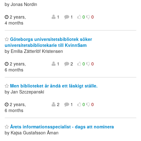
by Jonas Nordin
2 years,
1
1
0
0
4 months
Göteborgs universitetsbibliotek söker
universitetsbibliotekarie till KvinnSam
by Emilia Zätterlöf Kristensen
2 years,
1
2
0
0
6 months
Men biblioteket är ändå ett läskigt ställe.
by Jan Szczepanski
2 years,
2
1
0
0
6 months
Årets informationsspecialist - dags att nominera
by Kajsa Gustafsson Åman