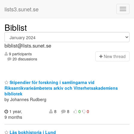
lists3.sunet.se
Biblist
biblist@lists.sunet.se
9 participants
N
ew thread
20 discussions
Stipendier för forskning i samlingarna vid
Riksantikvarieämbetets arkiv och Vitterhetsakademiens
bibliotek
by Johannes Rudberg
1 year,
8
8
0
0
9 months
Läs bokhistoria i Lund