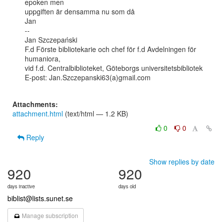
epoken men

uppgiften är densamma nu som då

Jan

--

Jan Szczepański

F.d Förste bibliotekarie och chef för f.d Avdelningen för 
humaniora,

vid f.d. Centralbiblioteket, Göteborgs universitetsbibliotek

E-post: Jan.Szczepanski63(a)gmail.com

Attachments:
attachment.html
(text/html — 1.2 KB)
0
0
Reply
Show replies by date
920
920
days inactive
days old
biblist@lists.sunet.se
Manage subscription