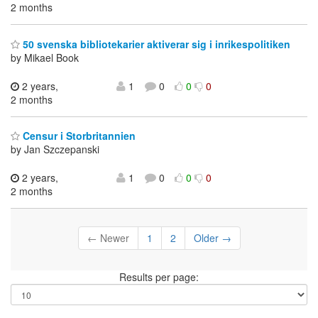
2 months
50 svenska bibliotekarier aktiverar sig i inrikespolitiken
by Mikael Book
2 years,
1
0
0
0
2 months
Censur i Storbritannien
by Jan Szczepanski
2 years,
1
0
0
0
2 months
← Newer
1
2
Older →
Results per page: