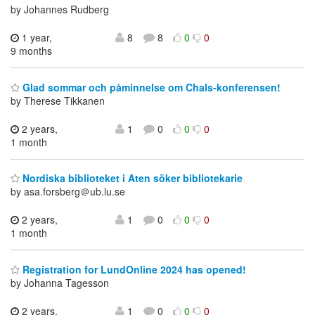
by Johannes Rudberg
1 year,
8
8
0
0
9 months
Glad sommar och påminnelse om Chals-konferensen!
by Therese Tikkanen
2 years,
1
0
0
0
1 month
Nordiska biblioteket i Aten söker bibliotekarie
by asa.forsberg＠ub.lu.se
2 years,
1
0
0
0
1 month
Registration for LundOnline 2024 has opened!
by Johanna Tagesson
2 years,
1
0
0
0