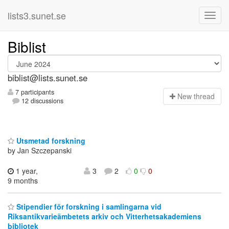
lists3.sunet.se
Biblist
biblist@lists.sunet.se
7 participants
N
ew thread
12 discussions
Utsmetad forskning
by Jan Szczepanski
1 year,
3
2
0
0
9 months
Stipendier för forskning i samlingarna vid
Riksantikvarieämbetets arkiv och Vitterhetsakademiens
bibliotek