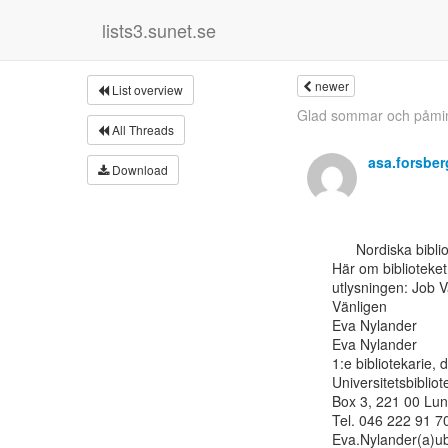
lists3.sunet.se
newer
List overview
Glad sommar och påmin
All Threads
asa.forsbe
Download
      Nordiska biblioteket i Aten söker en bibliotekarie och har bett mig sprida utlysningen.

Här om biblioteket
utlysningen: Job Va
Vänligen

Eva Nylander

Eva Nylander

1:e bibliotekarie, 
Universitetsbibliot
Box 3, 221 00 Lun
Tel. 046 222 91 7
Eva.Nylander(a)ub.