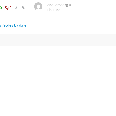
asa.forsberg＠
0
0
ub.lu.se
 replies by date