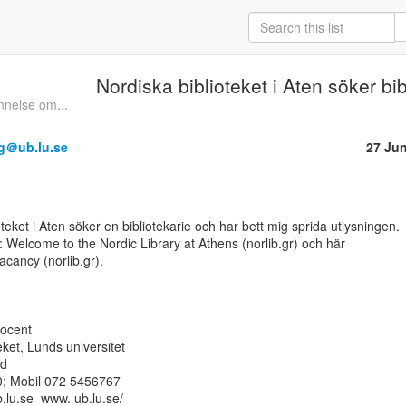
Nordiska biblioteket i Aten söker bib
nelse om...
rg＠ub.lu.se
27 Ju
: Welcome to the Nordic Library at Athens (norlib.gr) och här

cancy (norlib.gr).

docent

eket, Lunds universitet

d

0; Mobil 072 5456767

lu.se  www. ub.lu.se/
