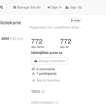
Manage this list
Sign In
Sign Up
older
liotekarie
Registration for LundOnline 2024...
n 2024
9:22 a.m.
772
772
days inactive
days old
biblist@lists.sunet.se
Manage subscription
0 comments
1 participants
Add to favorites
TAGS
(0)
(1)
PARTICIPANTS