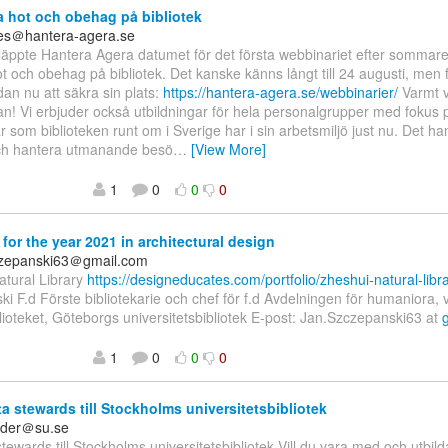
 hot och obehag på bibliotek
es＠hantera-agera.se
läppte Hantera Agera datumet för det första webbinariet efter sommare
t och obehag på bibliotek. Det kanske känns långt till 24 augusti, men
dan nu att säkra sin plats:
https://hantera-agera.se/webbinarier/
Varmt 
n! Vi erbjuder också utbildningar för hela personalgrupper med fokus 
 som biblioteken runt om i Sverige har i sin arbetsmiljö just nu. Det ha
h hantera utmanande besö
…
[View More]
1
0
0
0
for the year 2021 in architectural design
czepanski63＠gmail.com
atural Library
https://designeducates.com/portfolio/zheshui-natural-libra
i F.d Förste bibliotekarie och chef för f.d Avdelningen för humaniora, vi
lioteket, Göteborgs universitetsbibliotek E-post: Jan.Szczepanski63 at
1
0
0
0
a stewards till Stockholms universitetsbibliotek
ilder＠su.se
tewards till Stockholms universitetsbibliotek Vill du vara med och utbild