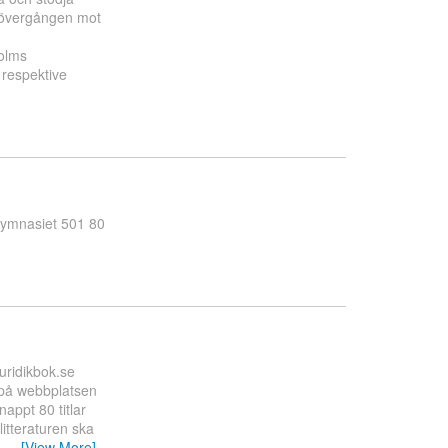
i övergången mot
olms
 respektive
sgymnasiet 501 80
Juridikbok.se
s på webbplatsen
nappt 80 titlar
litteraturen ska
r
…
[View More]