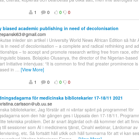
1
0
0
0
y biased academic publishing in need of decolonisation
czepanski63＠gmail.com
kutse inleder sin artikel i University World News African Edition så hä
 is in need of decolonisation – a complete and radical rethinking and a
tionships – to accept and promote research writing free from race, ethn
linguistic biases. Bolajoko Olusanya, the director of the Nigerian-based
art Initiative intervjuas: “It is common to find that greater prominence is
based in
…
[View More]
1
0
0
0
dningsdagarna för medicinska bibliotekarier 17-18/11 2021
ristina.carlsson＠ub.uu.se
nska bibliotekarier, Jag förstår att ni väntar spänt på programmet för
ingsdagarna som den här gången ges i Uppsala den 17-18/11. Programm
t lite tekniska problem. Det är snart åtgärdat och då kommer det att finn
 till sessioner som AI i medicinens tjänst, Cinahl webinar, Lärdomar av
rvisning, etc. Så fortsätt håll utkik och håll tummarna för att vi kan ses