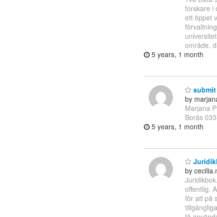
forskare i
ett öppet 
förvaltni
universite
område, dä
5 years, 1 month
submit
by marja
Marjana Pu
Borås 033
5 years, 1 month
Juridikb
by cecilia
Juridikbok
offentlig.
för att på 
tillgänglig
få använda