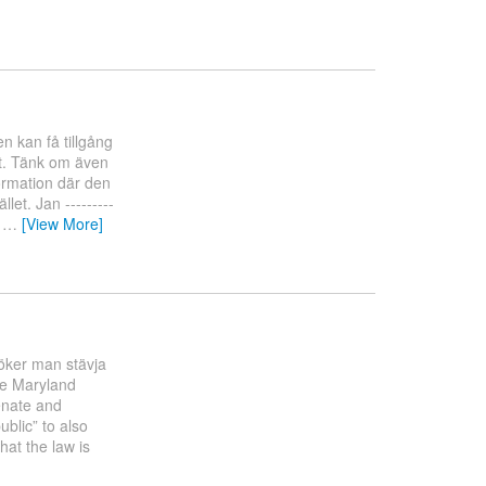
en kan få tillgång
igt. Tänk om även
ormation där den
let. Jan ---------
:
…
[View More]
söker man stävja
he Maryland
enate and
blic” to also
hat the law is