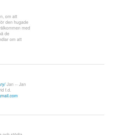
n, om att
 för den hugade
välkommen med
på de
ndlar om att
ry/
Jan -- Jan
d f.d.
gmail.com
a och stödja