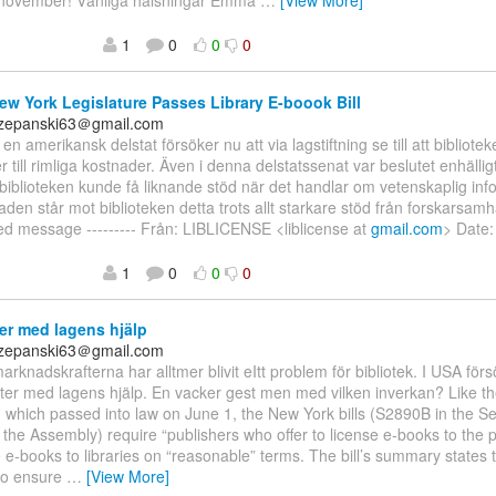
 november! Vänliga hälsningar Emma
…
[View More]
1
0
0
0
w York Legislature Passes Library E-boook Bill
czepanski63＠gmail.com
 en amerikansk delstat försöker nu att via lagstiftning se till att bibliotek
ker till rimliga kostnader. Även i denna delstatssenat var beslutet enhäll
biblioteken kunde få liknande stöd när det handlar om vetenskaplig inf
aden står mot biblioteken detta trots allt starkare stöd från forskarsamhäl
d message --------- Från: LIBLICENSE <liblicense at
gmail.com
> Date
1
0
0
0
r med lagens hjälp
czepanski63＠gmail.com
arknadskrafterna har alltmer blivit eItt problem för bibliotek. I USA för
ter med lagens hjälp. En vacker gest men med vilken inverkan? Like t
n, which passed into law on June 1, the New York bills (S2890B in the S
the Assembly) require “publishers who offer to license e-books to the pu
e e-books to libraries on “reasonable” terms. The bill’s summary states t
to ensure
…
[View More]