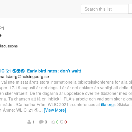
21
e
iscussions
C '21 🌎🌍🌏 Early bird rates: don't wait!
ina.Isberg＠helsingborg.se
 väl inte missat årets stora internationella bibliotekskonferens för alla o
typer. 17-19 augusti är det dags. I år är det enklare än vanligt att delta 
n sker virtuellt. De tre dagarna är uppdelade över tre tidszoner med ol
rna. Ta chansen att få en inblick i IFLA:s arbete och vad som sker glob
sområdet. /Catharina Från: WLIC 2021 <conferences at
ifla.org
> Skickat:
4 Ämne: WLIC '21 🌎
…
[View More]
1
0
0
0