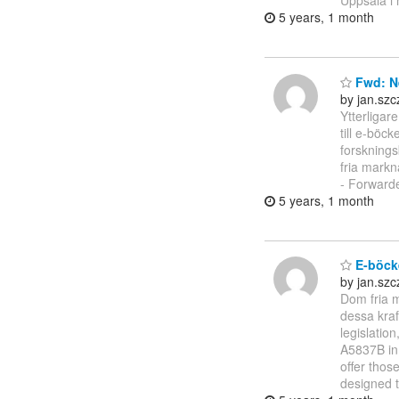
Uppsala i
5 years, 1 month
Fwd: Ne
by jan.sz
Ytterligare
till e-böc
forsknings
fria markn
- Forwarde
5 years, 1 month
E-böcke
by jan.sz
Dom fria m
dessa kraf
legislatio
A5837B in 
offer thos
designed 