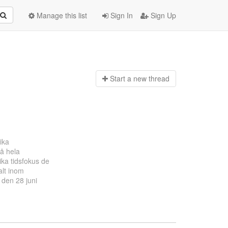
Manage this list
Sign In
Sign Up
Start a n
ew thread
lika
då hela
ika tidsfokus de
alt inom
 den 28 juni