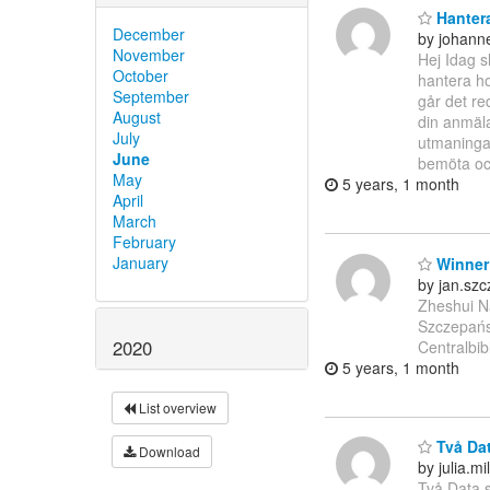
Hantera
December
by johann
November
Hej Idag s
October
hantera ho
September
går det re
August
din anmäla
July
utmaningar
June
bemöta oc
May
5 years, 1 month
April
March
February
January
Winner 
by jan.sz
Zheshui N
Szczepańsk
2020
Centralbib
5 years, 1 month
List overview
Två Dat
Download
by julia.m
Två Data s