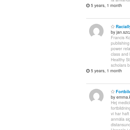
5 years, 1 month
Raciall
by jan.sz
Francis Ko
publishing
power rela
class and 
Healthy St
scholars 
5 years, 1 month
Fortbil
by emma.k
Hej medici
fortbildn
vi har haf
anmäla sig
distansunde