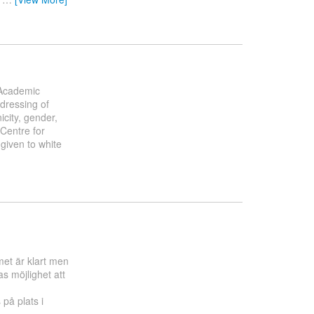
r Academic
ddressing of
icity, gender,
 Centre for
 given to white
et är klart men
as möjlighet att
 på plats i