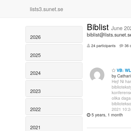
lists3.sunet.se
Biblist
June 20
biblist@lists.sunet.s
2026
24 participants
36 d
2025
VB: WLI
2024
by Cathar
Hej! Ni har
biblioteks
2023
konferense
olika daga
bibliotek
2022
2021 10:2
5 years, 1 month
2021