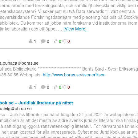
 deras arbete med forskningsdata, och samtidigt utveckla en viktig del 
vetenskapssystem? Vi söker just nu två Data stewards till vårt centrala
ngsöverskridande Forskningsdatateam med placering hos oss på Stockh
tsbibliotek. Du kommer att jobba nära forskarna vid institutionerna inom
r kollaboration och ett öppet
…
[View More]
1
0
0
0
na.puhaca＠boras.se
haca Bibliotekarie **************************** Borås Stad - Sven Erikson
-35 80 55 Webbplats:
http://www.boras.se/svenerikson
1
0
0
0
ok.se – Juridisk litteratur på nätet
.natvig＠ub.uu.se
.se – Juridisk litteratur på nätet Idag den 21 juni 2021 är webbplatsen 
 Ambitionen är att det mesta av äldre svensk juridisk litteratur ska finna
så sätt tillgängliggöra rättsvetenskaplig litteratur. För närvarande finns k
a helt utan kostnad för alla intresserade. Syftet med Juridikbok.se är att 
s, citeras, kopieras och bearbetas på olika sätt, men inte återutges fö