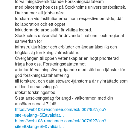
förvaltningsöverskridande Forskningsdatateam

med placering hos oss på Stockholms universitetsbibliotek. 
Du kommer att jobba nära

forskarna vid institutionerna inom respektive område, där 
kollaboration och ett öppet

inkluderande arbetssätt är viktiga ledord.

Stockholms universitet är drivande i nationell och regional 
samverkan för

infrastrukturfrågor och erbjuder en ändamålsenlig och 
högklassig forskningsinfrastruktur.

Övergången till öppen vetenskap är en högt prioriterad 
fråga hos oss. Forskningsdatateamet

arbetar förvaltningsövergripande med stöd och tjänster för 
god forskningsdatahantering

till forskare, och data steward-tjänsterna är nyinrättade som 
ett led i en satsning på

utökat forskningsstöd.

Sista ansökningsdag förlängd - välkommen med din 
https://web103.reachmee.com/ext/I007/927/job?
site=6&lang=SE&validat…
https://web103.reachmee.com/ext/I007/927/job?
site=6&lang=SE&validat…
____________________________________
