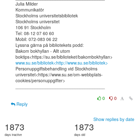
Julia Milder

Kommunikatör

Stockholms universitetsbibliotek

Stockholms universitet

106 91 Stockholm

Tel: 08-12 07 60 60

Mobil: 072-083 06 22

Lyssna gärna på bibliotekets podd:

Bakom bokhyllan - Allt utom 
www.su.se/bibliotek<http://www.su.se/bibliotek>
Personuppgiftsbehandling vid Stockholms

universitet<https://www.su.se/om-webbplats-
cookies/personuppgifter>

____________________________________

0
0
Reply
Show replies by date
1873
1873
days inactive
days old