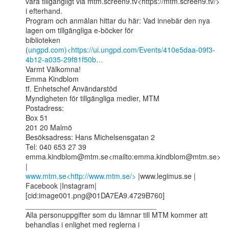
vara tillgängligt via mtm.screen9.tv<https://mtm.screen9.tv/> 
i efterhand.

Program och anmälan hittar du här: Vad innebär den nya 
lagen om tillgängliga e-böcker för

biblioteken

(
ungpd.com)<https://ui.ungpd.com/Events/410e5daa-09f3-
4b12-a035-29f81f50b…
Varmt Välkomna!

Emma Kindblom

tf. Enhetschef Användarstöd

Myndigheten för tillgängliga medier, MTM

Postadress:

Box 51

201 20 Malmö

Besöksadress: Hans Michelsensgatan 2

Tel: 040 653 27 39

emma.kindblom@mtm.se<mailto:emma.kindblom@mtm.se> 
www.mtm.se<http://www.mtm.se/>
 |www.legimus.se | 
Facebook |Instagram|

[cid:image001.png@01DA7EA9.4729B760]

________________________________

Alla personuppgifter som du lämnar till MTM kommer att 
behandlas i enlighet med reglerna i
