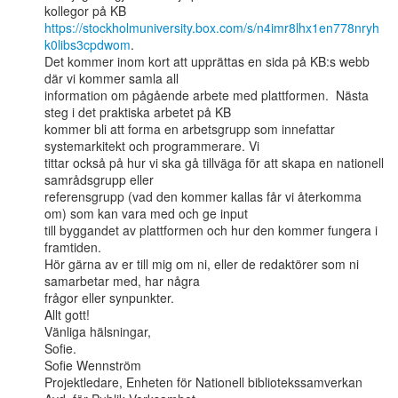
kollegor på KB 
https://stockholmuniversity.box.com/s/n4imr8lhx1en778nryh
k0libs3cpdwom
.

Det kommer inom kort att upprättas en sida på KB:s webb 
där vi kommer samla all

information om pågående arbete med plattformen.  Nästa 
steg i det praktiska arbetet på KB

kommer bli att forma en arbetsgrupp som innefattar 
systemarkitekt och programmerare. Vi

tittar också på hur vi ska gå tillväga för att skapa en nationell 
samrådsgrupp eller

referensgrupp (vad den kommer kallas får vi återkomma 
om) som kan vara med och ge input

till byggandet av plattformen och hur den kommer fungera i 
framtiden.

Hör gärna av er till mig om ni, eller de redaktörer som ni 
samarbetar med, har några

frågor eller synpunkter.

Allt gott!

Vänliga hälsningar,

Sofie.

Sofie Wennström

Projektledare, Enheten för Nationell bibliotekssamverkan
