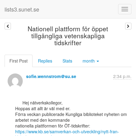
lists3.sunet.se
Nationell plattform för öppet
tillgängliga vetenskapliga
tidskrifter
First Post
Replies
Stats
month
sofie.wennstrom＠su.se
2:34 p.m.
      Hej nätverkskollegor,

Hoppas att allt är väl med er.

Förra veckan publicerade Kungliga biblioteket nyheten om 
arbetet med den kommande

https://www.kb.se/samverkan-och-utveckling/nytt-fran-