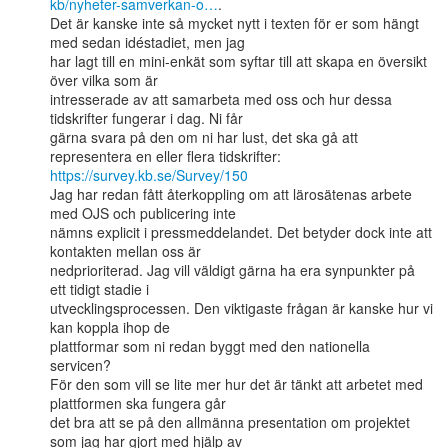
kb/nyheter-samverkan-o…
.

Det är kanske inte så mycket nytt i texten för er som hängt 
med sedan idéstadiet, men jag

har lagt till en mini-enkät som syftar till att skapa en översikt 
över vilka som är

intresserade av att samarbeta med oss och hur dessa 
tidskrifter fungerar i dag. Ni får

gärna svara på den om ni har lust, det ska gå att 
https://survey.kb.se/Survey/150
Jag har redan fått återkoppling om att lärosätenas arbete 
med OJS och publicering inte

nämns explicit i pressmeddelandet. Det betyder dock inte att 
kontakten mellan oss är

nedprioriterad. Jag vill väldigt gärna ha era synpunkter på 
ett tidigt stadie i

utvecklingsprocessen. Den viktigaste frågan är kanske hur vi 
kan koppla ihop de

plattformar som ni redan byggt med den nationella 
servicen?

För den som vill se lite mer hur det är tänkt att arbetet med 
plattformen ska fungera går

det bra att se på den allmänna presentation om projektet 
som jag har gjort med hjälp av
