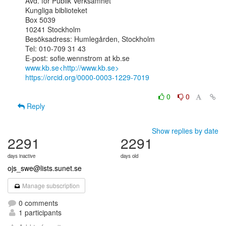
Avd. för Publik Verksamhet

Kungliga biblioteket

Box 5039

10241 Stockholm

Besöksadress: Humlegården, Stockholm

Tel: 010-709 31 43

www.kb.se<http://www.kb.se>
https://orcid.org/0000-0003-1229-7019
0
0
Reply
Show replies by date
2291
2291
days inactive
days old
ojs_swe@lists.sunet.se
Manage subscription
0 comments
1 participants