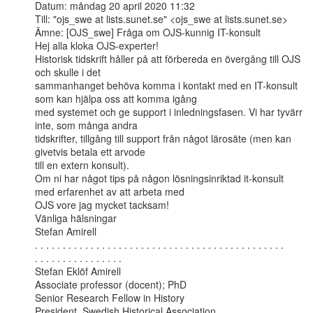
Datum: måndag 20 april 2020 11:32

Till: "ojs_swe at lists.sunet.se" <ojs_swe at lists.sunet.se>

Ämne: [OJS_swe] Fråga om OJS-kunnig IT-konsult

Hej alla kloka OJS-experter!

Historisk tidskrift håller på att förbereda en övergång till OJS 
och skulle i det

sammanhanget behöva komma i kontakt med en IT-konsult 
som kan hjälpa oss att komma igång

med systemet och ge support i inledningsfasen. Vi har tyvärr 
inte, som många andra

tidskrifter, tillgång till support från något lärosäte (men kan 
givetvis betala ett arvode

till en extern konsult).

Om ni har något tips på någon lösningsinriktad it-konsult 
med erfarenhet av att arbeta med

OJS vore jag mycket tacksam!

Vänliga hälsningar

Stefan Amirell

. . . . . . . . . . . . . . . . . . . . . . . . . . . . . . . . . . . . . . . . . . . . .

. . . . . . . . . . . . . . . .

Stefan Eklöf Amirell

Associate professor (docent); PhD

Senior Research Fellow in History

President, Swedish Historical Association
