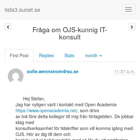
lists3.sunet.se
Fråga om OJS-kunnig IT-
konsult
First Post
Replies
Stats
month
sofie.wennstrom＠su.se
11:37 a.m.
      Hej Stefan,

Jag har nyligen varit i kontakt med Open Academia 
https://www.openacademia.net/
, som drivs

av två före detta kollegor till mig från förlagstiden. De jobbar 
idag med

konsultverksamhet för tidskrifter som vill komma igång med 
OJS. Hör av dig till dem och
