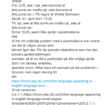
Jesper

Fra: OJS_swe <ojs_swe-bounces at 
lists.sunet.se<mailto:ojs_swe-bounces at

lists.sunet.se>> På vegne af Viveka Svensson

Sendt: 21. april 2021 13:32

Til: ojs_swe at lists.sunet.se<mailto:ojs_swe at 
lists.sunet.se>

Emne: [OJS_swe] Olika språk i epostmallarna

Hej!

Vi har ett underligt problem med e-postmallarna och undrar 
om det är någon annan som

känner igen det. För de svenska tidskrifterna som har den 
primära språkinställningen

svenska, så är en del e-postmallar på alla möjliga språk. 
Som t ex danska, arabiska,

spanska mmm. Hittar bara ett exempel på det problemet i 
forumet, men ingen lösning för

https://forum.pkp.sfu.ca/t/other-language-appearing-in-
english-language-ema…
Vi har versionen

3.2.1.1<https://forum.pkp.sfu.ca/t/other-language-appearing-
in-english-language-email-paypal-
template/62926%20Vi%20har%20versionen%203.2.1.1>
