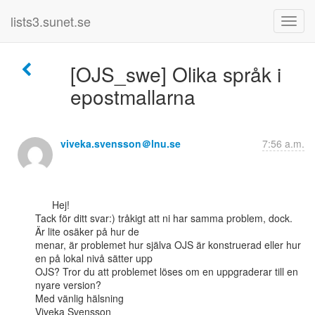
lists3.sunet.se
[OJS_swe] Olika språk i
epostmallarna
viveka.svensson＠lnu.se
7:56 a.m.
      Hej!

Tack för ditt svar:) tråkigt att ni har samma problem, dock. 
Är lite osäker på hur de

menar, är problemet hur själva OJS är konstruerad eller hur 
en på lokal nivå sätter upp

OJS? Tror du att problemet löses om en uppgraderar till en 
nyare version?

Med vänlig hälsning

Viveka Svensson
