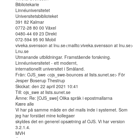
Bibliotekarie

Linnéuniversitetet

Universitetsbiblioteket

391 82 Kalmar

0772-28 80 00 Växel

0480-44 69 23 Direkt

072-594 95 90 Mobil

viveka.svensson at lnu.se<mailto:viveka.svensson at lnu.se>

Lnu.se

Utmanande utbildningar. Framstående forskning. 
Linnéuniversitetet - ett modernt,

internationellt universitet i Småland.

Från: OJS_swe <ojs_swe-bounces at lists.sunet.se> För 
Jesper Boserup Thestrup

Skickat: den 22 april 2021 10:41

Till: ojs_swe at lists.sunet.se

Ämne: Re: [OJS_swe] Olika språk i epostmallarna

Kære alle

Vi har på samme måde en del mails inde i systemet. Som 
jeg har forstået mine kollegaer

skyldes det en generel opsætning af OJS. Vi har version 
3.2.1.4.

MVH
