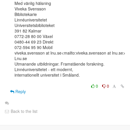
Med vänlig hälsning

Viveka Svensson

Bibliotekarie

Linnéuniversitetet

Universitetsbiblioteket

391 82 Kalmar

0772-28 80 00 Växel

0480-44 69 23 Direkt

072-594 95 90 Mobil

viveka.svensson at lnu.se<mailto:viveka.svensson at lnu.se>

Lnu.se

Utmanande utbildningar. Framstående forskning. 
Linnéuniversitetet - ett modernt,

internationellt universitet i Småland.

0
0
Reply
Back to the list