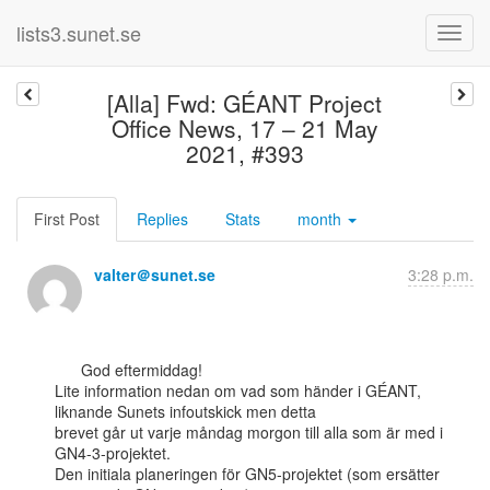
lists3.sunet.se
[Alla] Fwd: GÉANT Project
Office News, 17 – 21 May
2021, #393
First Post
Replies
Stats
month
valter＠sunet.se
3:28 p.m.
      God eftermiddag!

Lite information nedan om vad som händer i GÉANT, 
liknande Sunets infoutskick men detta

brevet går ut varje måndag morgon till alla som är med i 
GN4-3-projektet.

Den initiala planeringen för GN5-projektet (som ersätter 