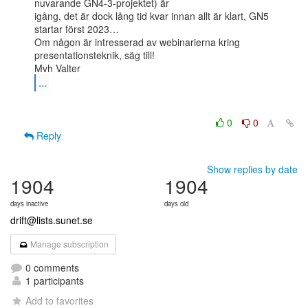
nuvarande GN4-3-projektet) är

igång, det är dock lång tid kvar innan allt är klart, GN5 
startar först 2023…

Om någon är intresserad av webinarierna kring 
presentationsteknik, säg till!

...
0
0
Reply
Show replies by date
1904
1904
days inactive
days old
drift@lists.sunet.se
Manage subscription
0 comments
1 participants
Add to favorites