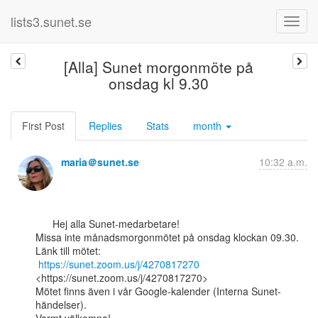
lists3.sunet.se
[Alla] Sunet morgonmöte på
onsdag kl 9.30
First Post
Replies
Stats
month
maria＠sunet.se
10:32 a.m.
      Hej alla Sunet-medarbetare!

Missa inte månadsmorgonmötet på onsdag klockan 09.30.

Länk till mötet:

https://sunet.zoom.us/j/4270817270
<https://sunet.zoom.us/j/4270817270>

Mötet finns även i vår Google-kalender (Interna Sunet-
händelser).
