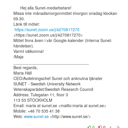
      Hej alla Sunet-medarbetare!

Missa inte månadsmorgonmötet imorgon onsdag klockan 
09.30.

Länk till mötet:

https://sunet.zoom.us/j/4270817270
<https://sunet.zoom.us/j/4270817270>

Mötet finns även i vår Google-kalender (Interna Sunet-
händelser).

Varmt välkomna!

/Maja

_________________________________

Best regards,

Maria Häll

CEO/Avdelningschef Sunet och anknutna tjänster

SUNET - Swedish University Network

Vetenskapsrådet/Swedish Research Council

Address: Tulegatan 11, floor 3

113 53 STOCKHOLM

Email: maria at sunet.se <mailto:maria at sunet.se>

Mobile: +46 70 535 41 38

Web: 
www.sunet.se
 <http://www.sunet.se/>

0
0