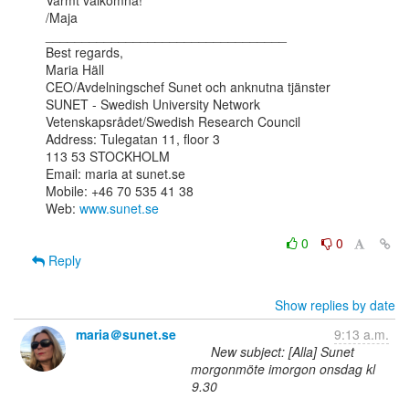
Varmt välkomna!

/Maja

_________________________________

Best regards,

Maria Häll

CEO/Avdelningschef Sunet och anknutna tjänster

SUNET - Swedish University Network

Vetenskapsrådet/Swedish Research Council

Address: Tulegatan 11, floor 3

113 53 STOCKHOLM

Email: maria at sunet.se

Mobile: +46 70 535 41 38

Web: 
www.sunet.se
0
0
Reply
Show replies by date
maria＠sunet.se
9:13 a.m.
New subject: [Alla] Sunet
morgonmöte imorgon onsdag kl
9.30