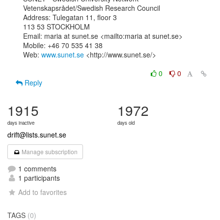
Vetenskapsrådet/Swedish Research Council

Address: Tulegatan 11, floor 3

113 53 STOCKHOLM

Email: maria at sunet.se <mailto:maria at sunet.se>

Mobile: +46 70 535 41 38

Web: 
www.sunet.se
 <http://www.sunet.se/>

0
0
Reply
1915
1972
days inactive
days old
drift@lists.sunet.se
Manage subscription
1 comments
1 participants
Add to favorites
TAGS
(0)