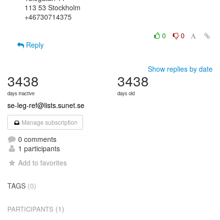
113 53 Stockholm

+46730714375

0
0
Reply
Show replies by date
3438
3438
days inactive
days old
se-leg-ref@lists.sunet.se
Manage subscription
0 comments
1 participants
Add to favorites
TAGS
(0)
(1)
PARTICIPANTS