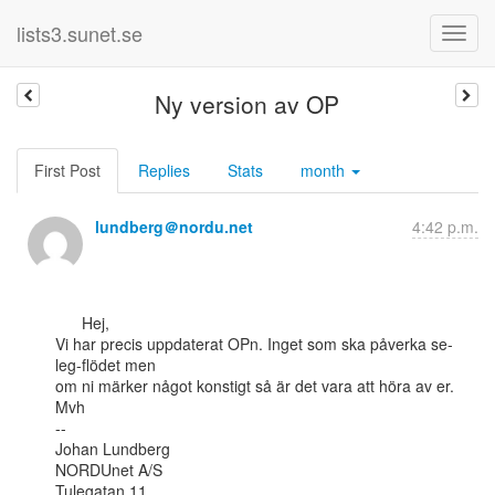
lists3.sunet.se
Ny version av OP
First Post
Replies
Stats
month
lundberg＠nordu.net
4:42 p.m.
      Hej,

Vi har precis uppdaterat OPn. Inget som ska påverka se-
leg-flödet men

om ni märker något konstigt så är det vara att höra av er.

Mvh

--

Johan Lundberg

NORDUnet A/S

Tulegatan 11
