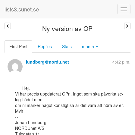
lists3.sunet.se
Ny version av OP
First Post
Replies
Stats
month
lundberg＠nordu.net
4:42 p.m.
      Hej,

Vi har precis uppdaterat OPn. Inget som ska påverka se-
leg-flödet men

om ni märker något konstigt så är det vara att höra av er.

Mvh

--

Johan Lundberg

NORDUnet A/S

Tulegatan 11
