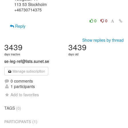
113 53 Stockholm

+46730714375

0
0
Reply
Show replies by thread
3439
3439
days inactive
days old
se-leg-ref@lists.sunet.se
Manage subscription
0 comments
1 participants
Add to favorites
TAGS
(0)
(1)
PARTICIPANTS