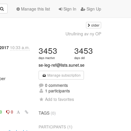
Manage this list
Sign In
Sign Up
older
Utrullning av ny OP
 2017
10:33 a.m.
3453
3453
days inactive
days old
se-leg-ref@lists.sunet.se
Manage subscription
er

0 comments
1 participants
Add to favorites
0
0
TAGS
(0)
(1)
PARTICIPANTS