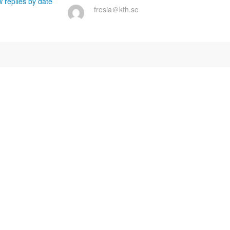
 replies by date
fresia＠kth.se