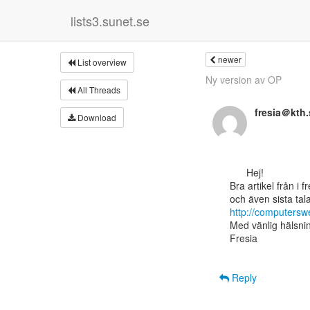
lists3.sunet.se
newer
List overview
Ny version av OP
All Threads
fresia＠kth.
Download
      Hej!

Bra artikel från 
http://computersw
Med vänlig hälsnin
Fresia

Reply