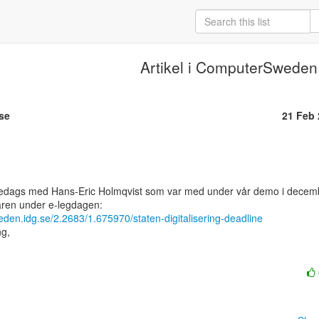
Artikel i ComputerSweden
se
21 Feb
i fredags med Hans-Eric Holmqvist som var med under vår demo i decemb
eden.idg.se/2.2683/1.675970/staten-digitalisering-deadline
g,
