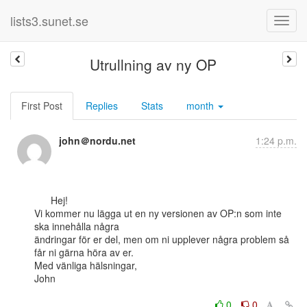
lists3.sunet.se
Utrullning av ny OP
First Post
Replies
Stats
month
john＠nordu.net
1:24 p.m.
      Hej!

Vi kommer nu lägga ut en ny versionen av OP:n som inte 
ska innehålla några

ändringar för er del, men om ni upplever några problem så 
får ni gärna höra av er.

Med vänliga hälsningar,

John

0
0