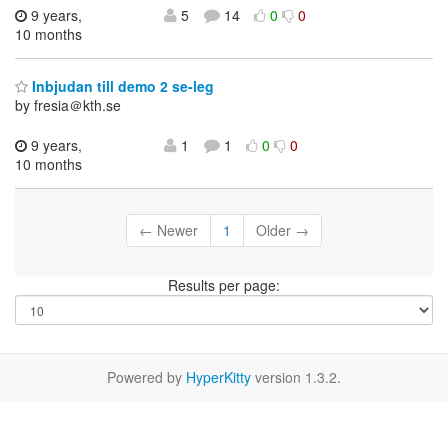
9 years,
5
14
0
0
10 months
Inbjudan till demo 2 se-leg
by fresia＠kth.se
9 years,
1
1
0
0
10 months
← Newer
1
Older →
Results per page:
Powered by
HyperKitty
version 1.3.2.