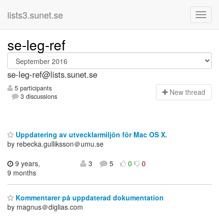
lists3.sunet.se
se-leg-ref
se-leg-ref@lists.sunet.se
5 participants
N
ew thread
3 discussions
Uppdatering av utvecklarmiljön för Mac OS X.
by rebecka.gulliksson＠umu.se
9 years,
3
5
0
0
9 months
Kommentarer på uppdaterad dokumentation
by magnus＠diglias.com