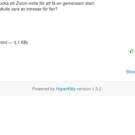
t boka ett Zoom-möte för att få en gemensam start.

ulle vara av intresse för fler?

/html — 3.1 KB)
Show
Powered by
HyperKitty
version 1.3.2.