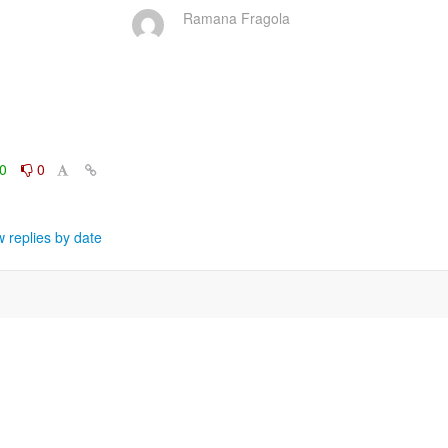
Ramana Fragola
0
0
 replies by date