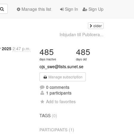
Manage this list
Sign In
Sign Up
older
Inbjudan till Publicera...
r 2025
2:47 p.m.
485
485
days inactive
days old
ojs_swe@lists.sunet.se
Manage subscription
0 comments
1 participants
Add to favorites
TAGS
(0)
(1)
PARTICIPANTS