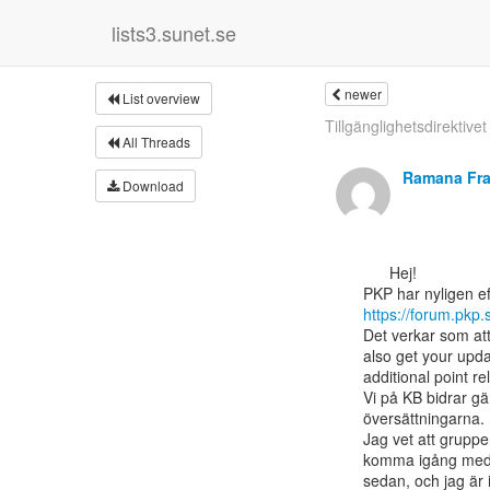
lists3.sunet.se
newer
List overview
Tillgänglighetsdirektivet
All Threads
Ramana Fra
Download
      Hej!

https://forum.pkp.
Det verkar som att
also get your upda
additional point re
Vi på KB bidrar gä
översättningarna.

Jag vet att grupper
komma igång med ar
sedan, och jag är 