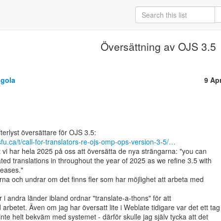
Översättning av OJS 3.5
gola
9 Ap
sfu.ca/t/call-for-translators-re-ojs-omp-ops-version-3-5/…
 vi har hela 2025 på oss att översätta de nya strängarna: "you can

ted translations in throughout the year of 2025 as we refine 3.5 with

leases."

rna och undrar om det finns fler som har möjlighet att arbeta med

 i andra länder ibland ordnar "translate-a-thons" för att

betet. Även om jag har översatt lite i Weblate tidigare var det ett tag

inte helt bekväm med systemet - därför skulle jag själv tycka att det
