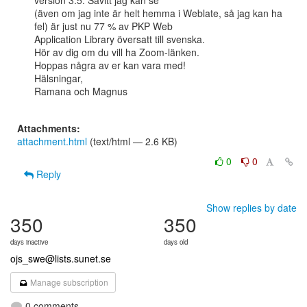
version 3.5. Såvitt jag kan se

(även om jag inte är helt hemma i Weblate, så jag kan ha 
fel) är just nu 77 % av PKP Web

Application Library översatt till svenska.

Hör av dig om du vill ha Zoom-länken.

Hoppas några av er kan vara med!

Hälsningar,

Ramana och Magnus

Attachments:
attachment.html
(text/html — 2.6 KB)
0
0
Reply
Show replies by date
350
350
days inactive
days old
ojs_swe@lists.sunet.se
Manage subscription
0 comments