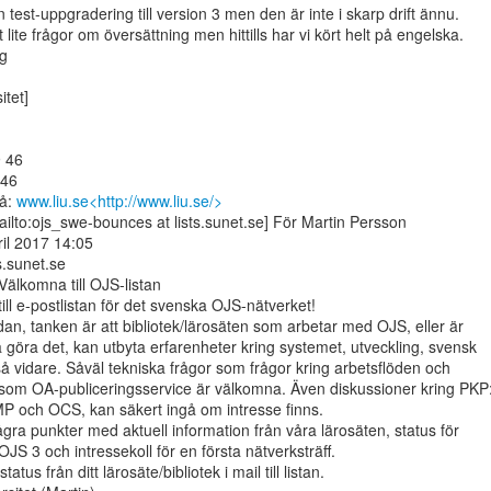
n test-uppgradering till version 3 men den är inte i skarp drift ännu.

lite frågor om översättning men hittills har vi kört helt på engelska.

g

tet]

 46

46

å: 
www.liu.se<http://www.liu.se/>
lto:ojs_swe-bounces at lists.sunet.se] För Martin Persson

il 2017 14:05

s.sunet.se

lkomna till OJS-listan

ll e-postlistan för det svenska OJS-nätverket!

dan, tanken är att bibliotek/lärosäten som arbetar med OJS, eller är

a göra det, kan utbyta erfarenheter kring systemet, utveckling, svensk

å vidare. Såväl tekniska frågor som frågor kring arbetsflöden och

som OA-publiceringsservice är välkomna. Även diskussioner kring PKP:
 och OCS, kan säkert ingå om intresse finns.

gra punkter med aktuell information från våra lärosäten, status för

JS 3 och intressekoll för en första nätverksträff.

tus från ditt lärosäte/bibliotek i mail till listan.
