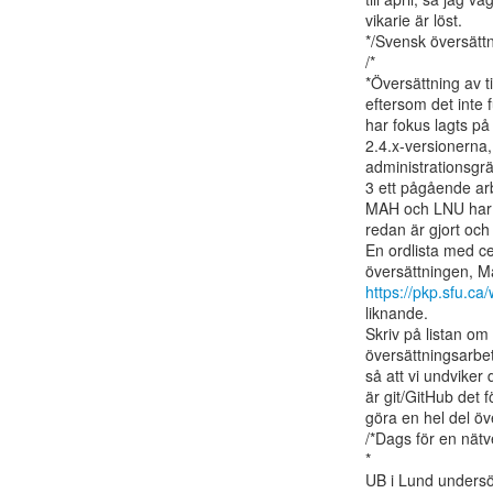
vikarie är löst.

*/Svensk översättn
/*

*Översättning av t
eftersom det inte 
har fokus lagts på 
2.4.x-versionerna,
administrationsgrä
3 ett pågående arb
MAH och LNU har p
redan är gjort och 
En ordlista med cen
https://pkp.sfu.c
liknande.

Skriv på listan om 
översättningsarbet
så att vi undviker
är git/GitHub det 
göra en hel del ö
/*Dags för en nätver
*

UB i Lund undersöke