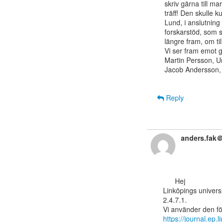
skriv gärna till ma
träff! Den skulle 
Lund, i anslutning t
forskarstöd, som 
längre fram, om ti
Vi ser fram emot g
Martin Persson, Uni
Jacob Andersson, 
Reply
anders.fak＠
      Hej

Linköpings universi
2.4.7.1.

https://journal.ep.l