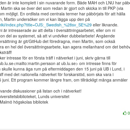
en är inte komplett i sin nuvarande form. Både MAH och LNU har påbör
Martin ska se över det som redan är gjort och skicka in till PKP (via

m möjligt. En ordlista med centrala termer har påbörjats för att hålla

a/wiki/index.php?title=OJS:_Swedish_%28sv_SE%29
 eller liknande.

i är intresserade av att delta i översättningsarbetet, eller om ni

on del av systemet, så att vi undviker dubbelarbete! Angående

versättning är git/GitHub det föredragna, men Martin, som också

göra en hel del översättningsarbete, kan agera mellanhand om det behöv
träff!

 intresse för en första träff i nätverket i juni, skriv gärna till

b.lu.se<mailto:martin.persson at ub.lu.se> om intresse finns för

n skulle kunna äga rum på eftermiddagen den 15 juni på UB i Lund, i

räff med det nationella nätverket för forskarstöd, som ska vara i

uni. Ett program kommer längre fram, om tillräckligt många anmäler

vande diskussioner på listan och i nätverket!

versitetsbiblioteket, Lunds universitet

Malmö högskolas bibliotek
