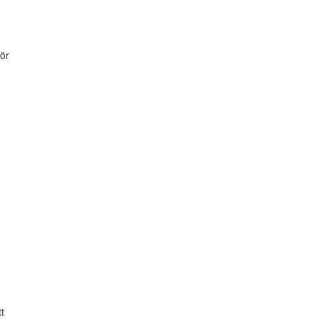
ör


