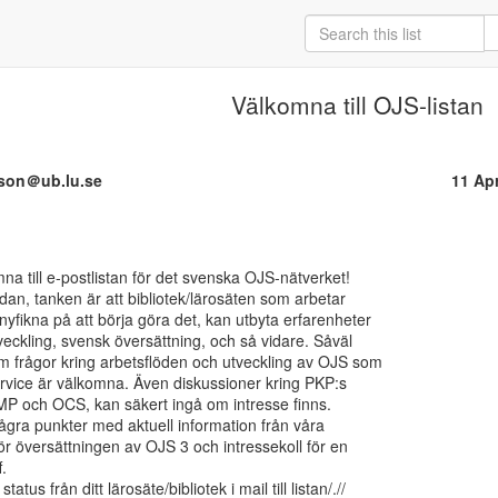
Välkomna till OJS-listan
sson＠ub.lu.se
11 Ap
dan, tanken är att bibliotek/lärosäten som arbetar

nyfikna på att börja göra det, kan utbyta erfarenheter

veckling, svensk översättning, och så vidare. Såväl

m frågor kring arbetsflöden och utveckling av OJS som

rvice är välkomna. Även diskussioner kring PKP:s

P och OCS, kan säkert ingå om intresse finns.

ågra punkter med aktuell information från våra

för översättningen av OJS 3 och intressekoll för en

.

atus från ditt lärosäte/bibliotek i mail till listan/.//
