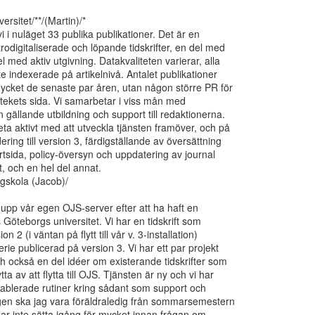
ersitet/**/(Martin)/*

 i nuläget 33 publika publikationer. Det är en

rodigitaliserade och löpande tidskrifter, en del med

 med aktiv utgivning. Datakvaliteten varierar, alla

te indexerade på artikelnivå. Antalet publikationer

ycket de senaste par åren, utan någon större PR för

iotekets sida. Vi samarbetar i viss mån med

n gällande utbildning och support till redaktionerna.

ta aktivt med att utveckla tjänsten framöver, och på

ering till version 3, färdigställande av översättning

rtsida, policy-översyn och uppdatering av journal

 och en hel del annat.

gskola (Jacob)/

t upp vår egen OJS-server efter att ha haft en

s Göteborgs universitet. Vi har en tidskrift som

n 2 (i väntan på flytt till vår v. 3-installation)

erie publicerad på version 3. Vi har ett par projekt

ch också en del idéer om existerande tidskrifter som

ta av att flytta till OJS. Tjänsten är ny och vi har

ablerade rutiner kring sådant som support och

gen ska jag vara föräldraledig från sommarsemestern

vågar inte sätta igång för mycket innan frågan om
