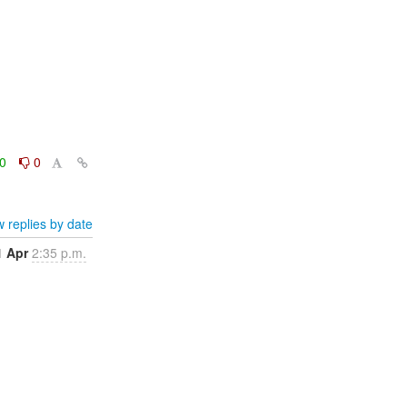
0
0
 replies by date
1 Apr
2:35 p.m.