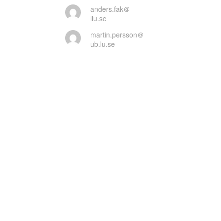
anders.fak＠
liu.se
martin.persson＠
ub.lu.se