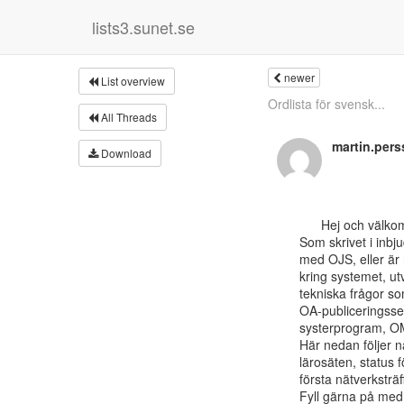
lists3.sunet.se
newer
List overview
Ordlista för svensk...
All Threads
martin.per
Download
      Hej och välkomna till e-postlistan för det svenska OJS-nätverket!

Som skrivet i inbju
med OJS, eller är 
kring systemet, ut
tekniska frågor so
OA-publiceringsse
systerprogram, OM
Här nedan följer n
lärosäten, status 
första nätverksträff
Fyll gärna på med st