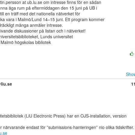
rtin.persson at ub.lu.se om intresse finns för en sådan

kunna äga rum på eftermiddagen den 15 juni på UB i

ill en träff med det nationella nätverket för

ska vara i Malmö/Lund 14–15 juni. Ett program kommer

llräckligt många anmäler intresse.

ivande diskussioner på listan och i nätverket!

versitetsbiblioteket, Lunds universitet

Malmö högskolas bibliotek

Show
liu.se
1
tetsbibliotek (LiU Electronic Press) har en OJS-installation, version

iu.se