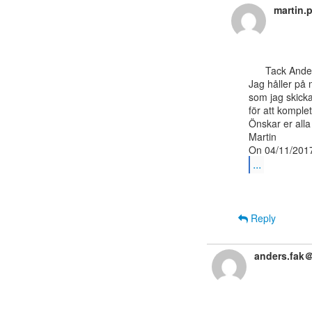
martin.
      Tack Anders för status från LiU!

Jag håller på
som jag skicka
för att komplet
Önskar er alla
Martin

...
Reply
anders.fak＠