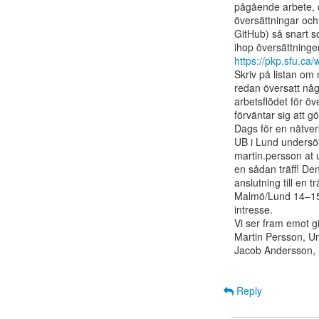
pågående arbete, d
översättningar och 
GitHub) så snart so
https://pkp.sfu.c
Skriv på listan om n
redan översatt någ
arbetsflödet för ö
förväntar sig att 
Dags för en nätverks
UB i Lund undersöker
martin.persson at u
en sådan träff! De
anslutning till en t
Malmö/Lund 14–15 j
intresse.

Vi ser fram emot gi
Martin Persson, Uni
Jacob Andersson, 
Reply