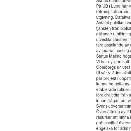
Status Lunds univer
På UB i Lund har vi
retrodigitaliserade
utgivning. Datakvali
Antalet publikatio
tjänsten från bibli
gällande utbildning
utveckla tjänsten f
färdigställande av 
av journal hosting
Status Malmö högs
Vi har nyligen satt
Göteborgs universite
till vår v. 3-instal
par projekt i uppst
kunna ha nytta av a
etablerade rutiner
föräldraledig från 
innan frågan om vika
Svensk översättnin
Översättning av tid
resurser att hinna 
gränssnittet översa
engelska för admin