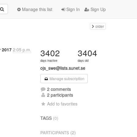
Manage this list
Sign In
Sign Up
older
r 2017
2:05 p.m.
3402
3404
days inactive
days old
ojs_swe@lists.sunet.se
Manage subscription
2 comments
2 participants
Add to favorites
TAGS
(0)
(2)
PARTICIPANTS