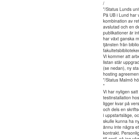
/

*/Status Lunds univ
På UB i Lund har vi
kombination av ret
avslutad och en del
publikationer är in
har växt ganska m
tjänsten från bibl
fakultetsbiblioteke
Vi kommer att arbe
listan står uppgrad
(se nedan), ny sta
hosting agreement,
*/Status Malmö hö
*

Vi har nyligen sat
testinstallation ho
ligger kvar på versio
och dels en skrifts
i uppstartsläge, o
skulle kunna ha nyt
ännu inte några et
kontrakt. Personli
till april, så jag 