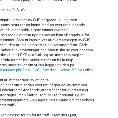
ing av OJS 3/*/

idigare versioner av OJS är gjorda i Lund, men

funnits resurser att hinna med att översätta löpande

att hålla det publika gränssnittet översatt i

 och redaktionerna uppmanas att byta till engelska för

nssnittet. Som ni kanske vet är översättningen av OJS

ete, den är inte komplett i sin nuvarande form. Både

åbörjat översättningar och Martin ska se över det som

skicka in till PKP (via GitHub) så snart som möjligt.

trala termer har påbörjats för att hålla ihop

a/wiki/index.php?title=OJS:_Swedish_%28sv_SE%29
 eller

ni är intresserade av att delta i

et, eller om ni redan översatt någon del av systemet,

 dubbelarbete! Angående arbetsflödet för översättning

föredragna, men Martin, som också förväntar sig att

versättningsarbete, kan agera mellanhand om det behövs.

ksträff!*/*

r intresse för en första träff i nätverket i juni,
