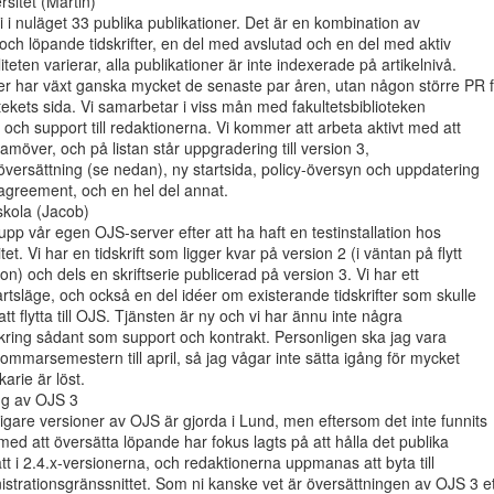
sitet (Martin)

 i nuläget 33 publika publikationer. Det är en kombination av

 och löpande tidskrifter, en del med avslutad och en del med aktiv

teten varierar, alla publikationer är inte indexerade på artikelnivå.

ner har växt ganska mycket de senaste par åren, utan någon större PR f
otekets sida. Vi samarbetar i viss mån med fakultetsbiblioteken

 och support till redaktionerna. Vi kommer att arbeta aktivt med att

ramöver, och på listan står uppgradering till version 3,

översättning (se nedan), ny startsida, policy-översyn och uppdatering

 agreement, och en hel del annat.

kola (Jacob)

 upp vår egen OJS-server efter att ha haft en testinstallation hos

t. Vi har en tidskrift som ligger kvar på version 2 (i väntan på flytt

lation) och dels en skriftserie publicerad på version 3. Vi har ett

artsläge, och också en del idéer om existerande tidskrifter som skulle

tt flytta till OJS. Tjänsten är ny och vi har ännu inte några

 kring sådant som support och kontrakt. Personligen ska jag vara

sommarsemestern till april, så jag vågar inte sätta igång för mycket

rie är löst.

g av OJS 3

igare versioner av OJS är gjorda i Lund, men eftersom det inte funnits

med att översätta löpande har fokus lagts på att hålla det publika

tt i 2.4.x-versionerna, och redaktionerna uppmanas att byta till

istrationsgränssnittet. Som ni kanske vet är översättningen av OJS 3 ett