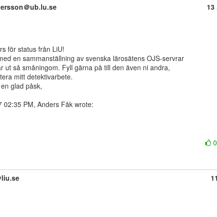
persson＠ub.lu.se
13
 med en sammanställning av svenska lärosätens OJS-servrar

r ut så småningom. Fyll gärna på till den även ni andra,

tera mitt detektivarbete.

 en glad påsk,

liu.se
1