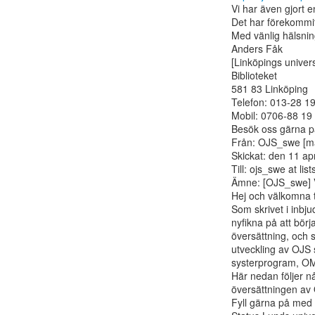
Vi har även gjort e
Det har förekommit 
Med vänlig hälsnin
Anders Fåk

[Linköpings universi
Biblioteket

581 83 Linköping

Telefon: 013-28 19
Mobil: 0706-88 19 
Besök oss gärna p
Från: OJS_swe [mai
Skickat: den 11 apr
Till: ojs_swe at list
Ämne: [OJS_swe] Vä
Hej och välkomna ti
Som skrivet i inbju
nyfikna på att börj
översättning, och s
utveckling av OJS 
systerprogram, OMP
Här nedan följer nå
översättningen av O
Fyll gärna på med sta