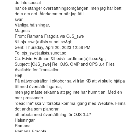
de inte specat

när de stänger översättningsomgången, men jag har bett 
dem om det. Återkommer när jag fått

svar.

Vänliga hälsningar,

Magnus

From: Ramana Fragola via OJS_swe 
&lt;ojs_swe(a)lists.sunet.se&gt;

Sent: Thursday, April 20, 2023 12:58 PM

To: ojs_swe(a)lists.sunet.se

Cc: Edvin Erdtman &lt;edvin.erdtman(a)liu.se&gt;

Subject: [OJS_swe] Re: OJS, OMP and OPS 3.4 Files 
Available for Translation

Hej!

På nätverksträffen i oktober sa vi från KB att vi skulle hjälpa 
till med översättningarna,

men jag måste erkänna att jag inte har hunnit än. Med en 
mer pressande

"deadline" ska vi försöka komma igång med Weblate. Finns 
det andra som planerar

att arbeta med översättning för OJS 3.4?

Hälsningar,

Ramana

Ramana Fragola
