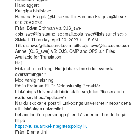
Handläggare

Kungliga biblioteket

Ramana.Fragola@kb.se<mailto:Ramana.Fragola@kb.se>

010 709 3272

Från: Edvin Erdtman via OJS_swe

<ojs_swe@lists.sunet.se<mailto:ojs_swe@lists.sunet.se>>

Skickat: Thursday, April 20, 2023 11:15 AM

Till: ojs_swe@lists.sunet.se<mailto:ojs_swe@lists.sunet.se>

Ämne: [OJS_swe] VB: OJS, OMP and OPS 3.4 Files 
Available for Translation

Hej!

Fick detta mail idag. Hur jobbar vi med den svenska 
översättningen?

Med vänlig hälsning

Edvin Erdtman Fil.Dr. Vetenskaplig Redaktör

Linköpings Universitetsbibliotek liu.se<https://liu.se/> och

ep.liu.se<https://ep.liu.se/>

När du skickar e-post till Linköpings universitet innebär detta 
att Linköpings universitet

behandlar dina personuppgifter. Läs mer om hur detta går 
https://liu.se/artikel/integritetspolicy-liu
Från: Emma Uhl
