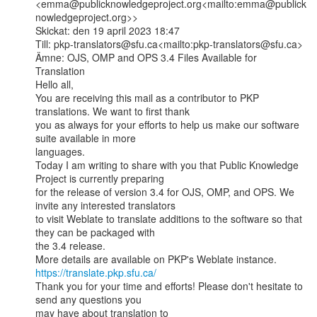
<emma@publicknowledgeproject.org<mailto:emma@publick
nowledgeproject.org>>

Skickat: den 19 april 2023 18:47

Till: pkp-translators@sfu.ca<mailto:pkp-translators@sfu.ca>

Ämne: OJS, OMP and OPS 3.4 Files Available for 
Translation

Hello all,

You are receiving this mail as a contributor to PKP 
translations. We want to first thank

you as always for your efforts to help us make our software 
suite available in more

languages.

Today I am writing to share with you that Public Knowledge 
Project is currently preparing

for the release of version 3.4 for OJS, OMP, and OPS. We 
invite any interested translators

to visit Weblate to translate additions to the software so that 
they can be packaged with

the 3.4 release.

https://translate.pkp.sfu.ca/
Thank you for your time and efforts! Please don't hesitate to 
send any questions you

may have about translation to
