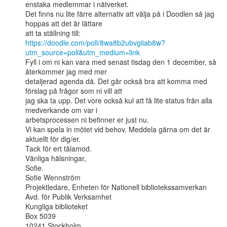
enstaka medlemmar i nätverket.

Det finns nu lite färre alternativ att välja på i Doodlen så jag 
hoppas att det är lättare

https://doodle.com/poll/8wa8b2ubvgiiab8w?
utm_source=poll&utm_medium=link
Fyll i om ni kan vara med senast tisdag den 1 december, så 
återkommer jag med mer

detaljerad agenda då. Det går också bra att komma med 
förslag på frågor som ni vill att

jag ska ta upp. Det vore också kul att få lite status från alla 
medverkande om var i

arbetsprocessen ni befinner er just nu.

Vi kan spela in mötet vid behov. Meddela gärna om det är 
aktuellt för dig/er.

Tack för ert tålamod.

Vänliga hälsningar,

Sofie.

Sofie Wennström

Projektledare, Enheten för Nationell bibliotekssamverkan

Avd. för Publik Verksamhet

Kungliga biblioteket

Box 5039

10241 Stockholm
