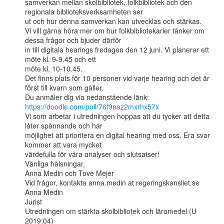
samverkan mellan skolbibliotek, folkbibliotek och den 
regionala biblioteksverksamheten ser

ut och hur denna samverkan kan utvecklas och stärkas.

Vi vill gärna höra mer om hur folkbibliotekarier tänker om 
dessa frågor och bjuder därför

in till digitala hearings fredagen den 12 juni. Vi planerar ett 
möte kl. 9-9.45 och ett

möte kl. 10-10.45.

Det finns plats för 10 personer vid varje hearing och det är 
först till kvarn som gäller.

https://doodle.com/poll/76f9naz2mxrhx57x
Vi som arbetar i utredningen hoppas att du tycker att detta 
låter spännande och har

möjlighet att prioritera en digital hearing med oss. Era svar 
kommer att vara mycket

värdefulla för våra analyser och slutsatser!

Vänliga hälsningar,

Anna Medin och Tove Mejer

Vid frågor, kontakta anna.medin at regeringskansliet.se

Anna Medin

Jurist

Utredningen om stärkta skolbibliotek och läromedel (U 
2019:04)
