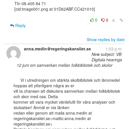
Tfn 08-405 84 71

[cid:image001.png at 01D62ABF.CC421010]

0
0
Reply
Show replies by date
anna.medin＠regeringskansliet.se
1:03 p.m.
New subject: VB:
Digitala hearings
12 juni om samverkan mellan folkbibliotek och skolor
      Vi i utredningen om stärkta skolbibliotek och läromedel 
hoppas att ytterligare några av er

vill ta chansen att diskutera samverkan mellan folkbibliotek 
och skor med oss. Detta

kommer att vara mycket värdefullt för våra analyser och 
slutsatser! Anmäl er via länken

nedan eller genom att maila anna.medin at 
regeringskansliet.se<mailto:anna.medin at

regeringskansliet.se>
