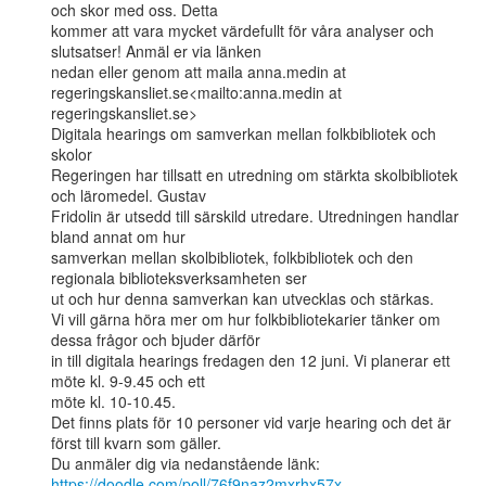
och skor med oss. Detta

kommer att vara mycket värdefullt för våra analyser och 
slutsatser! Anmäl er via länken

nedan eller genom att maila anna.medin at 
regeringskansliet.se<mailto:anna.medin at

regeringskansliet.se>

Digitala hearings om samverkan mellan folkbibliotek och 
skolor

Regeringen har tillsatt en utredning om stärkta skolbibliotek 
och läromedel. Gustav

Fridolin är utsedd till särskild utredare. Utredningen handlar 
bland annat om hur

samverkan mellan skolbibliotek, folkbibliotek och den 
regionala biblioteksverksamheten ser

ut och hur denna samverkan kan utvecklas och stärkas.

Vi vill gärna höra mer om hur folkbibliotekarier tänker om 
dessa frågor och bjuder därför

in till digitala hearings fredagen den 12 juni. Vi planerar ett 
möte kl. 9-9.45 och ett

möte kl. 10-10.45.

Det finns plats för 10 personer vid varje hearing och det är 
först till kvarn som gäller.

https://doodle.com/poll/76f9naz2mxrhx57x