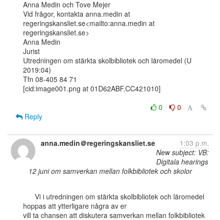
Anna Medin och Tove Mejer

Vid frågor, kontakta anna.medin at 
regeringskansliet.se<mailto:anna.medin at

regeringskansliet.se>

Anna Medin

Jurist

Utredningen om stärkta skolbibliotek och läromedel (U 
2019:04)

Tfn 08-405 84 71

[cid:image001.png at 01D62ABF.CC421010]

0
0
Reply
anna.medin＠regeringskansliet.se
1:03 p.m.
New subject: VB:
Digitala hearings
12 juni om samverkan mellan folkbibliotek och skolor
      Vi i utredningen om stärkta skolbibliotek och läromedel 
hoppas att ytterligare några av er

vill ta chansen att diskutera samverkan mellan folkbibliotek 