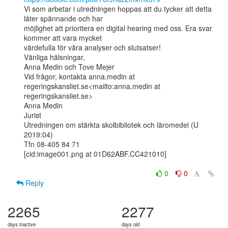
Vi som arbetar i utredningen hoppas att du tycker att detta 
låter spännande och har

möjlighet att prioritera en digital hearing med oss. Era svar 
kommer att vara mycket

värdefulla för våra analyser och slutsatser!

Vänliga hälsningar,

Anna Medin och Tove Mejer

Vid frågor, kontakta anna.medin at 
regeringskansliet.se<mailto:anna.medin at

regeringskansliet.se>

Anna Medin

Jurist

Utredningen om stärkta skolbibliotek och läromedel (U 
2019:04)

Tfn 08-405 84 71

[cid:image001.png at 01D62ABF.CC421010]

0
0
Reply
2265
2277
days inactive
days old