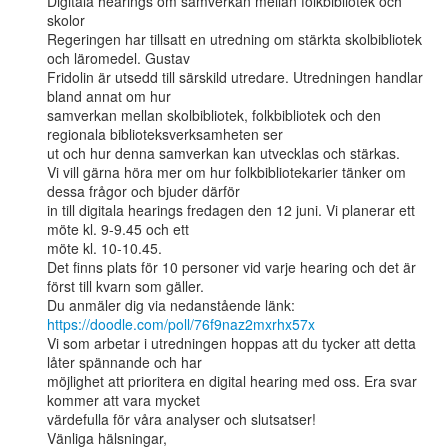
Digitala hearings om samverkan mellan folkbibliotek och 
skolor

Regeringen har tillsatt en utredning om stärkta skolbibliotek 
och läromedel. Gustav

Fridolin är utsedd till särskild utredare. Utredningen handlar 
bland annat om hur

samverkan mellan skolbibliotek, folkbibliotek och den 
regionala biblioteksverksamheten ser

ut och hur denna samverkan kan utvecklas och stärkas.

Vi vill gärna höra mer om hur folkbibliotekarier tänker om 
dessa frågor och bjuder därför

in till digitala hearings fredagen den 12 juni. Vi planerar ett 
möte kl. 9-9.45 och ett

möte kl. 10-10.45.

Det finns plats för 10 personer vid varje hearing och det är 
först till kvarn som gäller.

https://doodle.com/poll/76f9naz2mxrhx57x
Vi som arbetar i utredningen hoppas att du tycker att detta 
låter spännande och har

möjlighet att prioritera en digital hearing med oss. Era svar 
kommer att vara mycket

värdefulla för våra analyser och slutsatser!

Vänliga hälsningar,
