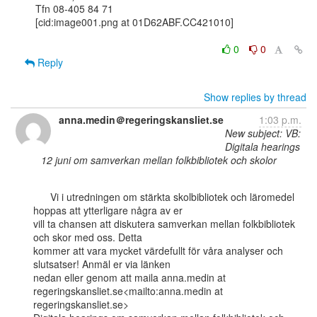
Tfn 08-405 84 71

[cid:image001.png at 01D62ABF.CC421010]

0
0
Reply
Show replies by thread
anna.medin＠regeringskansliet.se
1:03 p.m.
New subject: VB:
Digitala hearings
12 juni om samverkan mellan folkbibliotek och skolor
      Vi i utredningen om stärkta skolbibliotek och läromedel 
hoppas att ytterligare några av er

vill ta chansen att diskutera samverkan mellan folkbibliotek 
och skor med oss. Detta

kommer att vara mycket värdefullt för våra analyser och 
slutsatser! Anmäl er via länken

nedan eller genom att maila anna.medin at 
regeringskansliet.se<mailto:anna.medin at

regeringskansliet.se>
