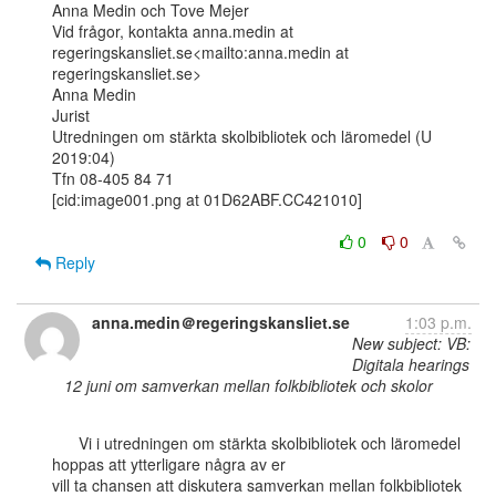
Anna Medin och Tove Mejer

Vid frågor, kontakta anna.medin at 
regeringskansliet.se<mailto:anna.medin at

regeringskansliet.se>

Anna Medin

Jurist

Utredningen om stärkta skolbibliotek och läromedel (U 
2019:04)

Tfn 08-405 84 71

[cid:image001.png at 01D62ABF.CC421010]

0
0
Reply
anna.medin＠regeringskansliet.se
1:03 p.m.
New subject: VB:
Digitala hearings
12 juni om samverkan mellan folkbibliotek och skolor
      Vi i utredningen om stärkta skolbibliotek och läromedel 
hoppas att ytterligare några av er

vill ta chansen att diskutera samverkan mellan folkbibliotek 