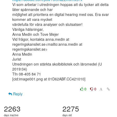
Vi som arbetar i utredningen hoppas att du tycker att detta 
låter spännande och har

möjlighet att prioritera en digital hearing med oss. Era svar 
kommer att vara mycket

värdefulla för våra analyser och slutsatser!

Vänliga hälsningar,

Anna Medin och Tove Mejer

Vid frågor, kontakta anna.medin at 
regeringskansliet.se<mailto:anna.medin at

regeringskansliet.se>

Anna Medin

Jurist

Utredningen om stärkta skolbibliotek och läromedel (U 
2019:04)

Tfn 08-405 84 71

[cid:image001.png at 01D62ABF.CC421010]

0
0
Reply
2263
2275
days inactive
days old