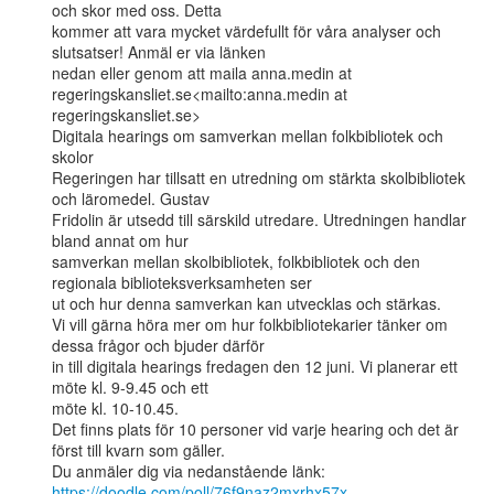
och skor med oss. Detta

kommer att vara mycket värdefullt för våra analyser och 
slutsatser! Anmäl er via länken

nedan eller genom att maila anna.medin at 
regeringskansliet.se<mailto:anna.medin at

regeringskansliet.se>

Digitala hearings om samverkan mellan folkbibliotek och 
skolor

Regeringen har tillsatt en utredning om stärkta skolbibliotek 
och läromedel. Gustav

Fridolin är utsedd till särskild utredare. Utredningen handlar 
bland annat om hur

samverkan mellan skolbibliotek, folkbibliotek och den 
regionala biblioteksverksamheten ser

ut och hur denna samverkan kan utvecklas och stärkas.

Vi vill gärna höra mer om hur folkbibliotekarier tänker om 
dessa frågor och bjuder därför

in till digitala hearings fredagen den 12 juni. Vi planerar ett 
möte kl. 9-9.45 och ett

möte kl. 10-10.45.

Det finns plats för 10 personer vid varje hearing och det är 
först till kvarn som gäller.

https://doodle.com/poll/76f9naz2mxrhx57x