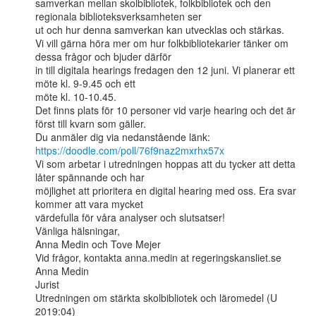
samverkan mellan skolbibliotek, folkbibliotek och den 
regionala biblioteksverksamheten ser

ut och hur denna samverkan kan utvecklas och stärkas.

Vi vill gärna höra mer om hur folkbibliotekarier tänker om 
dessa frågor och bjuder därför

in till digitala hearings fredagen den 12 juni. Vi planerar ett 
möte kl. 9-9.45 och ett

möte kl. 10-10.45.

Det finns plats för 10 personer vid varje hearing och det är 
först till kvarn som gäller.

https://doodle.com/poll/76f9naz2mxrhx57x
Vi som arbetar i utredningen hoppas att du tycker att detta 
låter spännande och har

möjlighet att prioritera en digital hearing med oss. Era svar 
kommer att vara mycket

värdefulla för våra analyser och slutsatser!

Vänliga hälsningar,

Anna Medin och Tove Mejer

Vid frågor, kontakta anna.medin at regeringskansliet.se

Anna Medin

Jurist

Utredningen om stärkta skolbibliotek och läromedel (U 
2019:04)
