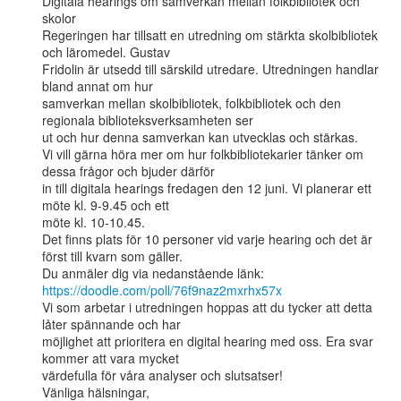
Digitala hearings om samverkan mellan folkbibliotek och 
skolor

Regeringen har tillsatt en utredning om stärkta skolbibliotek 
och läromedel. Gustav

Fridolin är utsedd till särskild utredare. Utredningen handlar 
bland annat om hur

samverkan mellan skolbibliotek, folkbibliotek och den 
regionala biblioteksverksamheten ser

ut och hur denna samverkan kan utvecklas och stärkas.

Vi vill gärna höra mer om hur folkbibliotekarier tänker om 
dessa frågor och bjuder därför

in till digitala hearings fredagen den 12 juni. Vi planerar ett 
möte kl. 9-9.45 och ett

möte kl. 10-10.45.

Det finns plats för 10 personer vid varje hearing och det är 
först till kvarn som gäller.

https://doodle.com/poll/76f9naz2mxrhx57x
Vi som arbetar i utredningen hoppas att du tycker att detta 
låter spännande och har

möjlighet att prioritera en digital hearing med oss. Era svar 
kommer att vara mycket

värdefulla för våra analyser och slutsatser!

Vänliga hälsningar,
