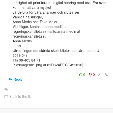
möjlighet att prioritera en digital hearing med oss. Era svar 
kommer att vara mycket

värdefulla för våra analyser och slutsatser!

Vänliga hälsningar,

Anna Medin och Tove Mejer

Vid frågor, kontakta anna.medin at 
regeringskansliet.se<mailto:anna.medin at

regeringskansliet.se>

Anna Medin

Jurist

Utredningen om stärkta skolbibliotek och läromedel (U 
2019:04)

Tfn 08-405 84 71

[cid:image001.png at 01D62ABF.CC421010]

0
0
Reply
Back to the list