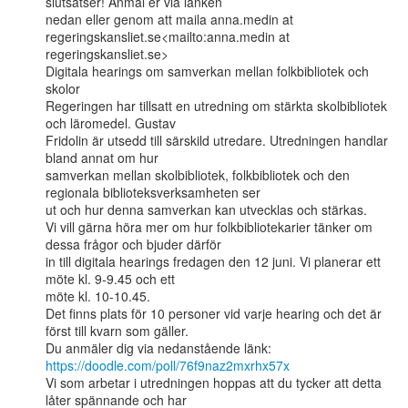
slutsatser! Anmäl er via länken

nedan eller genom att maila anna.medin at 
regeringskansliet.se<mailto:anna.medin at

regeringskansliet.se>

Digitala hearings om samverkan mellan folkbibliotek och 
skolor

Regeringen har tillsatt en utredning om stärkta skolbibliotek 
och läromedel. Gustav

Fridolin är utsedd till särskild utredare. Utredningen handlar 
bland annat om hur

samverkan mellan skolbibliotek, folkbibliotek och den 
regionala biblioteksverksamheten ser

ut och hur denna samverkan kan utvecklas och stärkas.

Vi vill gärna höra mer om hur folkbibliotekarier tänker om 
dessa frågor och bjuder därför

in till digitala hearings fredagen den 12 juni. Vi planerar ett 
möte kl. 9-9.45 och ett

möte kl. 10-10.45.

Det finns plats för 10 personer vid varje hearing och det är 
först till kvarn som gäller.

https://doodle.com/poll/76f9naz2mxrhx57x
Vi som arbetar i utredningen hoppas att du tycker att detta 
låter spännande och har
