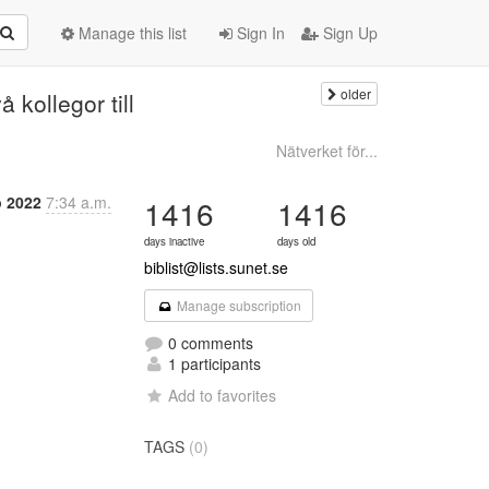
Manage this list
Sign In
Sign Up
older
 kollegor till
Nätverket för...
p 2022
7:34 a.m.
1416
1416
days inactive
days old
biblist@lists.sunet.se
Manage subscription
0 comments
1 participants
Add to favorites
TAGS
(0)