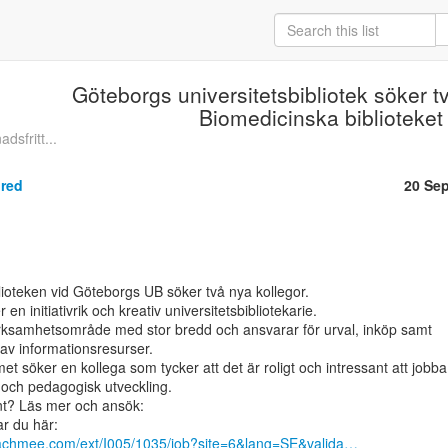
Göteborgs universitetsbibliotek söker två
Biomedicinska biblioteket
dsfritt...
nred
20 Se
ioteken vid Göteborgs UB söker två nya kollegor.

n initiativrik och kreativ universitetsbibliotekarie.

rksamhetsområde med stor bredd och ansvarar för urval, inköp samt

 av informationsresurser.

t söker en kollega som tycker att det är roligt och intressant att jobba

och pedagogisk utveckling.

nt? Läs mer och ansök:

eachmee.com/ext/I005/1035/job?site=6&lang=SE&valida…