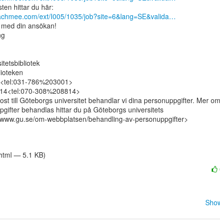
eachmee.com/ext/I005/1035/job?site=6&lang=SE&valida…
med din ansökan!

g

tetsbibliotek

ioteken

1<tel:031-786%203001>

814<tel:070-308%208814>

ost till Göteborgs universitet behandlar vi dina personuppgifter. Mer om
gifter behandlas hittar du på Göteborgs universitets

/www.gu.se/om-webbplatsen/behandling-av-personuppgifter>

/html — 5.1 KB)
Show