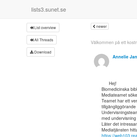
lists3.sunet.se
newer
List overview
All Threads
Välkommen på ett kostna
Download
Annelie Ja
      Hej!

Biomedicinska bibl
Mediateamet söker e
Teamet har ett ve
tillgängliggörande
Undervisningsteame
med undervisning 
Låter det intressa
https://web103.r