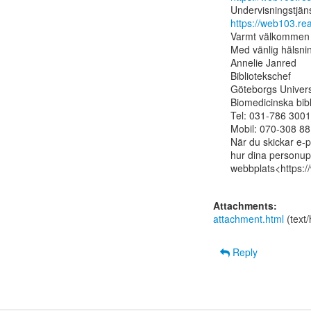
https://web103.r
Varmt välkommen 
Med vänlig hälsnin
Annelie Janred

Bibliotekschef

Göteborgs Universi
Biomedicinska bibl
Tel: 031-786 300
Mobil: 070-308 8
När du skickar e-p
hur dina personupp
webbplats<https:/
Attachments:
attachment.html
(text
Reply