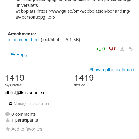
universitets

webbplats<https://www.gu.se/om-webbplatsen/behandling-
av-personuppgifter>

Attachments:
attachment.html
(text/html — 5.1 KB)
0
0
Reply
Show replies by thread
1419
1419
days inactive
days old
biblist@lists.sunet.se
Manage subscription
0 comments
1 participants
Add to favorites