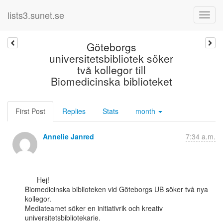
lists3.sunet.se
Göteborgs
universitetsbibliotek söker
två kollegor till
Biomedicinska biblioteket
First Post
Replies
Stats
month
Annelie Janred
7:34 a.m.
      Hej!

Biomedicinska biblioteken vid Göteborgs UB söker två nya 
kollegor.

Mediateamet söker en initiativrik och kreativ 
universitetsbibliotekarie.
