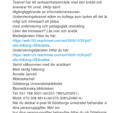
Teamet har ett verksamhetsområde med stor bredd och 
ansvarar för urval, inköp samt

tillgängliggörande av informationsresurser.

Undervisningsteamet söker en kollega som tycker att det är 
roligt och intressant att jobba

med undervisning och pedagogisk utveckling.

Låter det intressant? Läs mer och ansök:

https://web103.reachmee.com/ext/I005/1035/job?
site=6&lang=SE&valida…
https://web103.reachmee.com/ext/I005/1035/job?
site=6&lang=SE&valida…
Varmt välkommen med din ansökan!

Med vänlig hälsning

Annelie Janred

Bibliotekschef

Göteborgs Universitetsbibliotek

Biomedicinska biblioteken

Tel: 031-786 3001<tel:031-786%203001>

Mobil: 070-308 8814<tel:070-308%208814>

När du skickar e-post till Göteborgs universitet behandlar vi 
dina personuppgifter. Mer om

hur dina personuppgifter behandlas hittar du på Göteborgs 