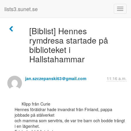
lists3.sunet.se
[Biblist] Hennes
rymdresa startade på
biblioteket i
Hallstahammar
jan.szczepanski63＠gmail.com
11:16 a.m.
      Klipp från Curie

Hennes föräldrar hade invandrat från Finland, pappa 
jobbade på stålverket

och mamma som servitris, de var tre barn och bodde trångt 
i en lägenhet.
