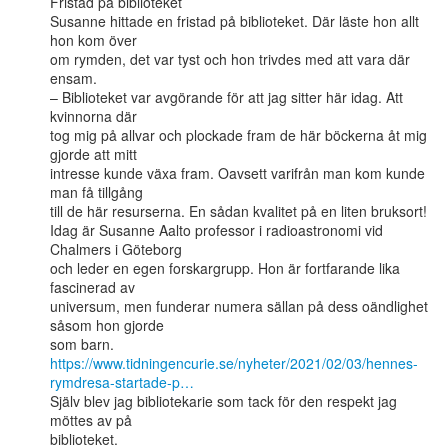
Fristad på biblioteket

Susanne hittade en fristad på biblioteket. Där läste hon allt 
hon kom över

om rymden, det var tyst och hon trivdes med att vara där 
ensam.

– Biblioteket var avgörande för att jag sitter här idag. Att 
kvinnorna där

tog mig på allvar och plockade fram de här böckerna åt mig 
gjorde att mitt

intresse kunde växa fram. Oavsett varifrån man kom kunde 
man få tillgång

till de här resurserna. En sådan kvalitet på en liten bruksort!

Idag är Susanne Aalto professor i radioastronomi vid 
Chalmers i Göteborg

och leder en egen forskargrupp. Hon är fortfarande lika 
fascinerad av

universum, men funderar numera sällan på dess oändlighet 
såsom hon gjorde

https://www.tidningencurie.se/nyheter/2021/02/03/hennes-
rymdresa-startade-p…
Själv blev jag bibliotekarie som tack för den respekt jag 
möttes av på

biblioteket.
