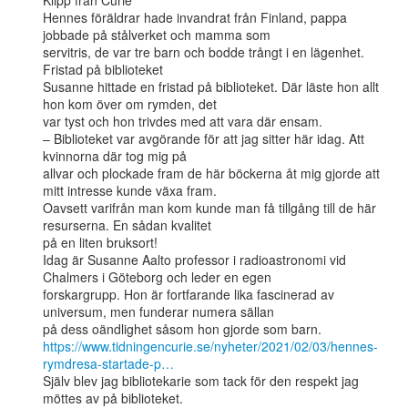
Klipp från Curie

Hennes föräldrar hade invandrat från Finland, pappa 
jobbade på stålverket och mamma som

servitris, de var tre barn och bodde trångt i en lägenhet.

Fristad på biblioteket

Susanne hittade en fristad på biblioteket. Där läste hon allt 
hon kom över om rymden, det

var tyst och hon trivdes med att vara där ensam.

– Biblioteket var avgörande för att jag sitter här idag. Att 
kvinnorna där tog mig på

allvar och plockade fram de här böckerna åt mig gjorde att 
mitt intresse kunde växa fram.

Oavsett varifrån man kom kunde man få tillgång till de här 
resurserna. En sådan kvalitet

på en liten bruksort!

Idag är Susanne Aalto professor i radioastronomi vid 
Chalmers i Göteborg och leder en egen

forskargrupp. Hon är fortfarande lika fascinerad av 
universum, men funderar numera sällan

https://www.tidningencurie.se/nyheter/2021/02/03/hennes-
rymdresa-startade-p…
Själv blev jag bibliotekarie som tack för den respekt jag 
möttes av på biblioteket.
