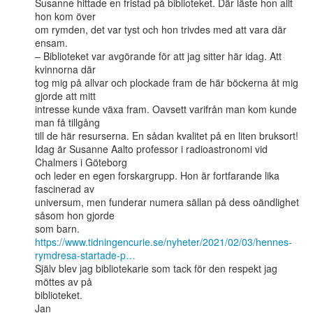
Susanne hittade en fristad på biblioteket. Där läste hon allt 
hon kom över

om rymden, det var tyst och hon trivdes med att vara där 
ensam.

– Biblioteket var avgörande för att jag sitter här idag. Att 
kvinnorna där

tog mig på allvar och plockade fram de här böckerna åt mig 
gjorde att mitt

intresse kunde växa fram. Oavsett varifrån man kom kunde 
man få tillgång

till de här resurserna. En sådan kvalitet på en liten bruksort!

Idag är Susanne Aalto professor i radioastronomi vid 
Chalmers i Göteborg

och leder en egen forskargrupp. Hon är fortfarande lika 
fascinerad av

universum, men funderar numera sällan på dess oändlighet 
såsom hon gjorde

https://www.tidningencurie.se/nyheter/2021/02/03/hennes-
rymdresa-startade-p…
Själv blev jag bibliotekarie som tack för den respekt jag 
möttes av på

biblioteket.

Jan
