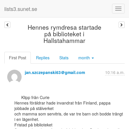
lists3.sunet.se
Hennes rymdresa startade
på biblioteket i
Hallstahammar
First Post
Replies
Stats
month
jan.szczepanski63＠gmail.com
10:16 a.m.
      Klipp från Curie

Hennes föräldrar hade invandrat från Finland, pappa 
jobbade på stålverket

och mamma som servitris, de var tre barn och bodde trångt 
i en lägenhet.

Fristad på biblioteket
