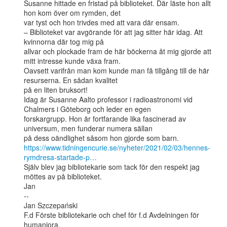
Susanne hittade en fristad på biblioteket. Där läste hon allt 
hon kom över om rymden, det

var tyst och hon trivdes med att vara där ensam.

– Biblioteket var avgörande för att jag sitter här idag. Att 
kvinnorna där tog mig på

allvar och plockade fram de här böckerna åt mig gjorde att 
mitt intresse kunde växa fram.

Oavsett varifrån man kom kunde man få tillgång till de här 
resurserna. En sådan kvalitet

på en liten bruksort!

Idag är Susanne Aalto professor i radioastronomi vid 
Chalmers i Göteborg och leder en egen

forskargrupp. Hon är fortfarande lika fascinerad av 
universum, men funderar numera sällan

https://www.tidningencurie.se/nyheter/2021/02/03/hennes-
rymdresa-startade-p…
Själv blev jag bibliotekarie som tack för den respekt jag 
möttes av på biblioteket.

Jan

--

Jan Szczepański

F.d Förste bibliotekarie och chef för f.d Avdelningen för 
humaniora,
