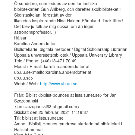
Örsundsbro, som leddes av den fantastiska

bibliotekarien Gun Ahlberg, och därefter skolbiblioteket i 
Skolstaskolan, förestått av den

likaledes inspirerande Nina Halden Rönnlund. Tack till er!

Det blev ju folk av mig också, om än ingen 
astronomiprofessor. :)

Hälsar

Karolina Andersdotter

Bibliotekarie, digitala metoder / Digital Scholarship Librarian

Uppsala universitetsbibliotek / Uppsala University Library

Tele / Phone: (+46)18-471 70 49

Elpost / E-mail: karolina.andersdotter at 
ub.uu.se<mailto:karolina.andersdotter at

ub.uu.se>

Webb / Web: 
http://www.ub.uu.se
________________________________

Från: Biblist <biblist-bounces at lists.sunet.se> för Jan 
Szczepanski

<jan.szczepanski63 at gmail.com>

Skickat: den 25 februari 2021 11:16:37

Till: biblist at lists.sunet.se

Ämne: [Biblist] Hennes rymdresa startade på biblioteket i 
Hallstahammar
