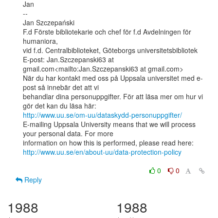
Jan

--

Jan Szczepański

F.d Förste bibliotekarie och chef för f.d Avdelningen för 
humaniora,

vid f.d. Centralbiblioteket, Göteborgs universitetsbibliotek

E-post: Jan.Szczepanski63 at 
gmail.com<mailto:Jan.Szczepanski63 at gmail.com>

När du har kontakt med oss på Uppsala universitet med e-
post så innebär det att vi

behandlar dina personuppgifter. För att läsa mer om hur vi 
http://www.uu.se/om-uu/dataskydd-personuppgifter/
E-mailing Uppsala University means that we will process 
your personal data. For more

http://www.uu.se/en/about-uu/data-protection-policy
0
0
Reply
1988
1988