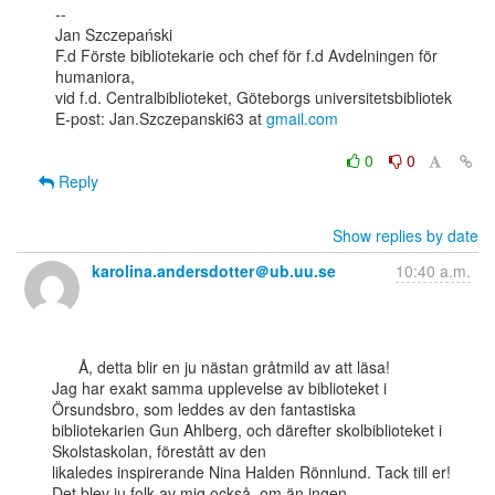
--

Jan Szczepański

F.d Förste bibliotekarie och chef för f.d Avdelningen för 
humaniora,

vid f.d. Centralbiblioteket, Göteborgs universitetsbibliotek

E-post: Jan.Szczepanski63 at 
gmail.com
0
0
Reply
Show replies by date
karolina.andersdotter＠ub.uu.se
10:40 a.m.
      Å, detta blir en ju nästan gråtmild av att läsa!

Jag har exakt samma upplevelse av biblioteket i 
Örsundsbro, som leddes av den fantastiska

bibliotekarien Gun Ahlberg, och därefter skolbiblioteket i 
Skolstaskolan, förestått av den

likaledes inspirerande Nina Halden Rönnlund. Tack till er!

Det blev ju folk av mig också, om än ingen 