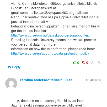
vid f.d. Centralbiblioteket, Göteborgs universitetsbibliotek

E-post: Jan.Szczepanski63 at 
gmail.com<mailto:Jan.Szczepanski63 at gmail.com>

När du har kontakt med oss på Uppsala universitet med e-
post så innebär det att vi

behandlar dina personuppgifter. För att läsa mer om hur vi 
http://www.uu.se/om-uu/dataskydd-personuppgifter/
E-mailing Uppsala University means that we will process 
your personal data. For more

http://www.uu.se/en/about-uu/data-protection-policy
0
0
Reply
karolina.andersdotter＠ub.uu.se
10:40 a.m.
      Å, detta blir en ju nästan gråtmild av att läsa!

Jag har exakt samma upplevelse av biblioteket i 