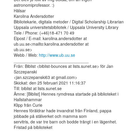
astronomiprofessor. :)

Hälsar

Karolina Andersdotter

Bibliotekarie, digitala metoder / Digital Scholarship Librarian

Uppsala universitetsbibliotek / Uppsala University Library

Tele / Phone: (+46)18-471 70 49

Elpost / E-mail: karolina.andersdotter at 
ub.uu.se<mailto:karolina.andersdotter at

ub.uu.se>

Webb / Web: 
http://www.ub.uu.se
________________________________

Från: Biblist <biblist-bounces at lists.sunet.se> för Jan 
Szczepanski

<jan.szczepanski63 at gmail.com>

Skickat: den 25 februari 2021 11:16:37

Till: biblist at lists.sunet.se

Ämne: [Biblist] Hennes rymdresa startade på biblioteket i 
Hallstahammar

Klipp från Curie

Hennes föräldrar hade invandrat från Finland, pappa 
jobbade på stålverket och mamma som

servitris, de var tre barn och bodde trångt i en lägenhet.

Fristad på biblioteket
