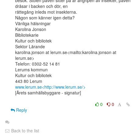
besök. Stolen påven sitter på är angripen av insekter, påven 
dråsar i backen och dör, en

rättegång inleds mot insekterna.

Någon som känner igen detta?

Vänliga hälsningar

Karolina Jonson

Bibliotekarie

Kultur och bibliotek

Sektor Lärande

karolina.jonson at lerum.se<mailto:karolina.jonson at 
lerum.se>

Telefon: 0302-52 14 81

Lerums kommun

Kultur och bibliotek

www.lerum.se<http://www.lerum.se/>
[Årets samhällsbyggare - signatur]

0
0
Reply
Back to the list