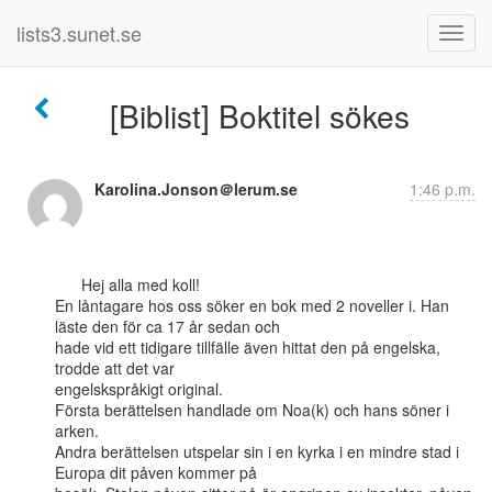
lists3.sunet.se
[Biblist] Boktitel sökes
Karolina.Jonson＠lerum.se
1:46 p.m.
      Hej alla med koll!

En låntagare hos oss söker en bok med 2 noveller i. Han 
läste den för ca 17 år sedan och

hade vid ett tidigare tillfälle även hittat den på engelska, 
trodde att det var

engelskspråkigt original.

Första berättelsen handlade om Noa(k) och hans söner i 
arken.

Andra berättelsen utspelar sin i en kyrka i en mindre stad i 
Europa dit påven kommer på
