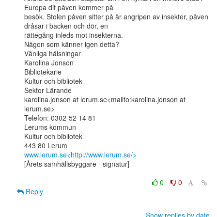
Europa dit påven kommer på

besök. Stolen påven sitter på är angripen av insekter, påven 
dråsar i backen och dör, en

rättegång inleds mot insekterna.

Någon som känner igen detta?

Vänliga hälsningar

Karolina Jonson

Bibliotekarie

Kultur och bibliotek

Sektor Lärande

karolina.jonson at lerum.se<mailto:karolina.jonson at 
lerum.se>

Telefon: 0302-52 14 81

Lerums kommun

Kultur och bibliotek

www.lerum.se<http://www.lerum.se/>
[Årets samhällsbyggare - signatur]

0
0
Reply
Show replies by date