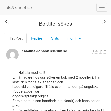
lists3.sunet.se
Boktitel sökes
First Post
Replies
Stats
month
Karolina.Jonson＠lerum.se
1:46 p.m.
      Hej alla med koll!

En låntagare hos oss söker en bok med 2 noveller i. Han 
läste den för ca 17 år sedan och

hade vid ett tidigare tillfälle även hittat den på engelska, 
trodde att det var

engelskspråkigt original.

Första berättelsen handlade om Noa(k) och hans söner i 
arken.

Andra berättelsen utspelar sin i en kyrka i en mindre stad i 