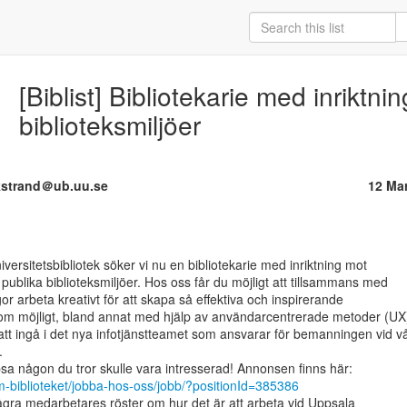
[Biblist] Bibliotekarie med inriktni
biblioteksmiljöer
ckstrand＠ub.uu.se
12 Ma
publika biblioteksmiljöer. Hos oss får du möjligt att tillsammans med

r arbeta kreativt för att skapa så effektiva och inspirerande

som möjligt, bland annat med hjälp av användarcentrerade metoder (UX)
t ingå i det nya infotjänstteamet som ansvarar för bemanningen vid vå


om-biblioteket/jobba-hos-oss/jobb/?positionId=385386
gra medarbetares röster om hur det är att arbeta vid Uppsala
