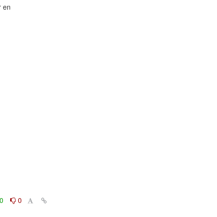
 en

0
0