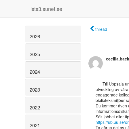
lists3.sunet.se
thread
2026
2025
cecilia.ba
2024
      Till Uppsala universitetsbibliotek söker vi nu en bibliotekarie med inriktning mot

2023
utveckling av våra 
engagerade kollego
biblioteksmiljöer 
Du kommer även at
2022
informationsdiskar.
https://ub.uu.se/
2021
Ta gärna del av nå