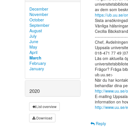
universitetsbiblio
December
November
https://ub.uu.se/
October
Sista ansökningsd
September
Vänliga hälsningar
August
Cecilia Bäckstrand
July
-----------------------
June
Chef, Avdelningen 
May
Uppsala universitet
April
018-471 77 49 |07
March
Läs om aktuella öp
February
universitetsbiblio
January
Frågor? Fråga bibli
ub.uu.se>

När du har kontakt
2020
http://www.uu.se/
E-mailing Uppsala 
List overview
http://www.uu.se/e
Download
Reply