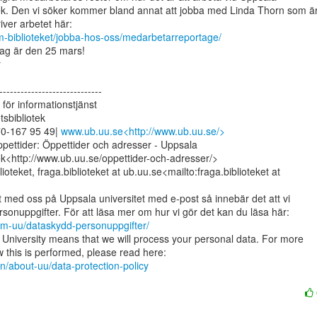
tek. Den vi söker kommer bland annat att jobba med Linda Thorn som är
om-biblioteket/jobba-hos-oss/medarbetarreportage/
ag är den 25 mars!





-----------------------------

för informationstjänst

sbibliotek

0-167 95 49| 
www.ub.uu.se<http://www.ub.uu.se/>
pettider: Öppettider och adresser - Uppsala

tek<http://www.ub.uu.se/oppettider-och-adresser/>

oteket, fraga.biblioteket at ub.uu.se<mailto:fraga.biblioteket at

 med oss på Uppsala universitet med e-post så innebär det att vi

om-uu/dataskydd-personuppgifter/
University means that we will process your personal data. For more

n/about-uu/data-protection-policy