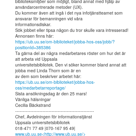
biblioteksmiljöer som möjligt, bland annat med hjälp av 
användarcentrerade metoder (UX).

Du kommer även att ingå i det nya infotjänstteamet som 
ansvarar för bemanningen vid våra

informationsdiskar.

Sök jobbet eller tipsa någon du tror skulle vara intresserad! 
https://ub.uu.se/om-biblioteket/jobba-hos-oss/jobb/?
positionId=385386
Ta gärna del av några medarbetares röster om hur det är 
att arbeta vid Uppsala

universitetsbibliotek. Den vi söker kommer bland annat att 
jobba med Linda Thorn som är en

https://ub.uu.se/om-biblioteket/jobba-hos-
oss/medarbetarreportage/
Sista ansökningsdag är den 25 mars!

Vänliga hälsningar

Cecilia Bäckstrand

----------------------------------------------------

Chef, Avdelningen för informationstjänst

Uppsala universitetsbibliotek

018-471 77 49 |070-167 95 49| 
www.ub.uu.se<http://www.ub.uu.se/>