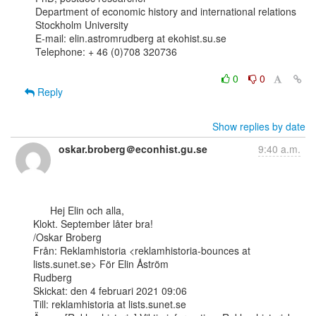
Department of economic history and international relations

Stockholm University

E-mail: elin.astromrudberg at ekohist.su.se

Telephone: + 46 (0)708 320736

0
0
Reply
Show replies by date
oskar.broberg＠econhist.gu.se
9:40 a.m.
      Hej Elin och alla,

Klokt. September låter bra!

/Oskar Broberg

Från: Reklamhistoria <reklamhistoria-bounces at 
lists.sunet.se> För Elin Åström

Rudberg

Skickat: den 4 februari 2021 09:06

Till: reklamhistoria at lists.sunet.se
