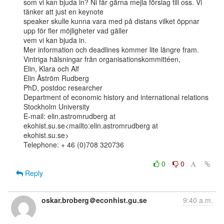
som vi kan bjuda in? Ni får gärna mejla förslag till oss. Vi 
tänker att just en keynote

speaker skulle kunna vara med på distans vilket öppnar 
upp för fler möjligheter vad gäller

vem vi kan bjuda in.

Mer information och deadlines kommer lite längre fram.

Vintriga hälsningar från organisationskommittéen,

Elin, Klara och Alf

Elin Åström Rudberg

PhD, postdoc researcher

Department of economic history and international relations

Stockholm University

E-mail: elin.astromrudberg at 
ekohist.su.se<mailto:elin.astromrudberg at

ekohist.su.se>

Telephone: + 46 (0)708 320736

0
0
Reply
oskar.broberg＠econhist.gu.se
9:40 a.m.