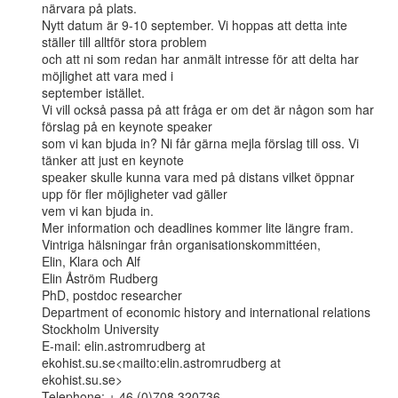
närvara på plats.

Nytt datum är 9-10 september. Vi hoppas att detta inte 
ställer till alltför stora problem

och att ni som redan har anmält intresse för att delta har 
möjlighet att vara med i

september istället.

Vi vill också passa på att fråga er om det är någon som har 
förslag på en keynote speaker

som vi kan bjuda in? Ni får gärna mejla förslag till oss. Vi 
tänker att just en keynote

speaker skulle kunna vara med på distans vilket öppnar 
upp för fler möjligheter vad gäller

vem vi kan bjuda in.

Mer information och deadlines kommer lite längre fram.

Vintriga hälsningar från organisationskommittéen,

Elin, Klara och Alf

Elin Åström Rudberg

PhD, postdoc researcher

Department of economic history and international relations

Stockholm University

E-mail: elin.astromrudberg at 
ekohist.su.se<mailto:elin.astromrudberg at

ekohist.su.se>

Telephone: + 46 (0)708 320736
