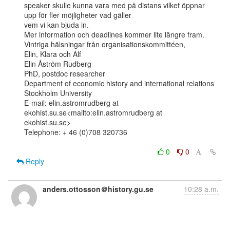
speaker skulle kunna vara med på distans vilket öppnar 
upp för fler möjligheter vad gäller

vem vi kan bjuda in.

Mer information och deadlines kommer lite längre fram.

Vintriga hälsningar från organisationskommittéen,

Elin, Klara och Alf

Elin Åström Rudberg

PhD, postdoc researcher

Department of economic history and international relations

Stockholm University

E-mail: elin.astromrudberg at 
ekohist.su.se<mailto:elin.astromrudberg at

ekohist.su.se>

Telephone: + 46 (0)708 320736

0
0
Reply
anders.ottosson＠history.gu.se
10:28 a.m.