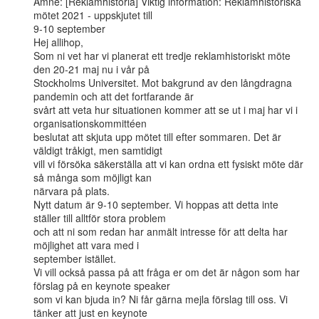
Ämne: [Reklamhistoria] Viktig information: Reklamhistoriska 
mötet 2021 - uppskjutet till

9-10 september

Hej allihop,

Som ni vet har vi planerat ett tredje reklamhistoriskt möte 
den 20-21 maj nu i vår på

Stockholms Universitet. Mot bakgrund av den långdragna 
pandemin och att det fortfarande är

svårt att veta hur situationen kommer att se ut i maj har vi i 
organisationskommittéen

beslutat att skjuta upp mötet till efter sommaren. Det är 
väldigt tråkigt, men samtidigt

vill vi försöka säkerställa att vi kan ordna ett fysiskt möte där 
så många som möjligt kan

närvara på plats.

Nytt datum är 9-10 september. Vi hoppas att detta inte 
ställer till alltför stora problem

och att ni som redan har anmält intresse för att delta har 
möjlighet att vara med i

september istället.

Vi vill också passa på att fråga er om det är någon som har 
förslag på en keynote speaker

som vi kan bjuda in? Ni får gärna mejla förslag till oss. Vi 
tänker att just en keynote
