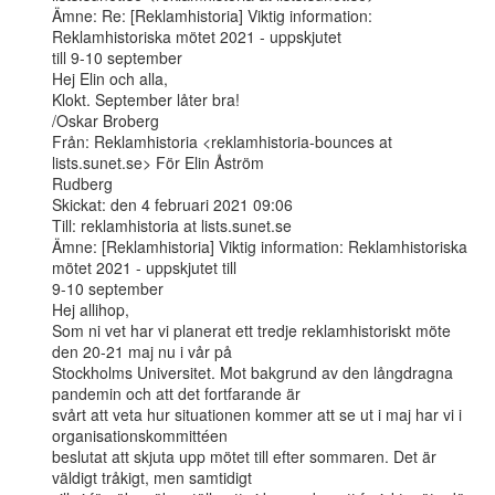
Ämne: Re: [Reklamhistoria] Viktig information: 
Reklamhistoriska mötet 2021 - uppskjutet

till 9-10 september

Hej Elin och alla,

Klokt. September låter bra!

/Oskar Broberg

Från: Reklamhistoria <reklamhistoria-bounces at 
lists.sunet.se> För Elin Åström

Rudberg

Skickat: den 4 februari 2021 09:06

Till: reklamhistoria at lists.sunet.se

Ämne: [Reklamhistoria] Viktig information: Reklamhistoriska 
mötet 2021 - uppskjutet till

9-10 september

Hej allihop,

Som ni vet har vi planerat ett tredje reklamhistoriskt möte 
den 20-21 maj nu i vår på

Stockholms Universitet. Mot bakgrund av den långdragna 
pandemin och att det fortfarande är

svårt att veta hur situationen kommer att se ut i maj har vi i 
organisationskommittéen

beslutat att skjuta upp mötet till efter sommaren. Det är 
väldigt tråkigt, men samtidigt
