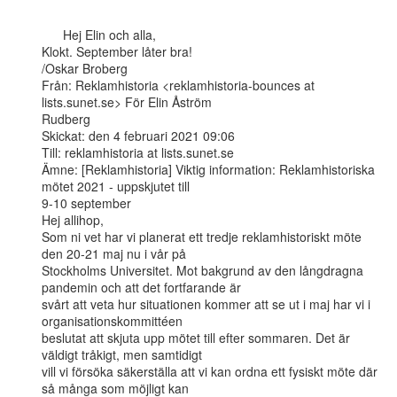
      Hej Elin och alla,

Klokt. September låter bra!

/Oskar Broberg

Från: Reklamhistoria <reklamhistoria-bounces at 
lists.sunet.se> För Elin Åström

Rudberg

Skickat: den 4 februari 2021 09:06

Till: reklamhistoria at lists.sunet.se

Ämne: [Reklamhistoria] Viktig information: Reklamhistoriska 
mötet 2021 - uppskjutet till

9-10 september

Hej allihop,

Som ni vet har vi planerat ett tredje reklamhistoriskt möte 
den 20-21 maj nu i vår på

Stockholms Universitet. Mot bakgrund av den långdragna 
pandemin och att det fortfarande är

svårt att veta hur situationen kommer att se ut i maj har vi i 
organisationskommittéen

beslutat att skjuta upp mötet till efter sommaren. Det är 
väldigt tråkigt, men samtidigt

vill vi försöka säkerställa att vi kan ordna ett fysiskt möte där 
så många som möjligt kan
