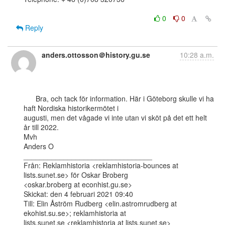
0
0
Reply
anders.ottosson＠history.gu.se
10:28 a.m.
      Bra, och tack för information. Här i Göteborg skulle vi ha 
haft Nordiska historikermötet i

augusti, men det vågade vi inte utan vi sköt på det ett helt 
år till 2022.

Mvh

Anders O

________________________________

Från: Reklamhistoria <reklamhistoria-bounces at 
lists.sunet.se> för Oskar Broberg

<oskar.broberg at econhist.gu.se>

Skickat: den 4 februari 2021 09:40

Till: Elin Åström Rudberg <elin.astromrudberg at 
ekohist.su.se>; reklamhistoria at

lists.sunet.se <reklamhistoria at lists.sunet.se>
