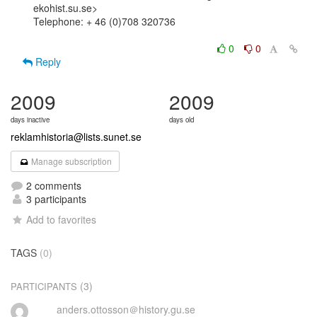
ekohist.su.se>

Telephone: + 46 (0)708 320736

0
0
Reply
2009
2009
days inactive
days old
reklamhistoria@lists.sunet.se
Manage subscription
2 comments
3 participants
Add to favorites
TAGS
(0)
(3)
PARTICIPANTS
anders.ottosson＠history.gu.se