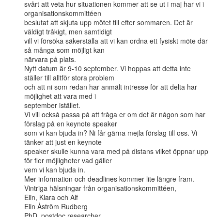
svårt att veta hur situationen kommer att se ut i maj har vi i 
organisationskommittéen

beslutat att skjuta upp mötet till efter sommaren. Det är 
väldigt tråkigt, men samtidigt

vill vi försöka säkerställa att vi kan ordna ett fysiskt möte där 
så många som möjligt kan

närvara på plats.

Nytt datum är 9-10 september. Vi hoppas att detta inte 
ställer till alltför stora problem

och att ni som redan har anmält intresse för att delta har 
möjlighet att vara med i

september istället.

Vi vill också passa på att fråga er om det är någon som har 
förslag på en keynote speaker

som vi kan bjuda in? Ni får gärna mejla förslag till oss. Vi 
tänker att just en keynote

speaker skulle kunna vara med på distans vilket öppnar upp 
för fler möjligheter vad gäller

vem vi kan bjuda in.

Mer information och deadlines kommer lite längre fram.

Vintriga hälsningar från organisationskommittéen,

Elin, Klara och Alf

Elin Åström Rudberg

PhD, postdoc researcher
