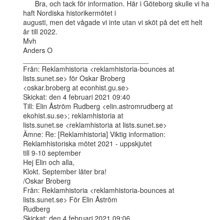
      Bra, och tack för information. Här i Göteborg skulle vi ha 
haft Nordiska historikermötet i

augusti, men det vågade vi inte utan vi sköt på det ett helt 
år till 2022.

Mvh

Anders O

________________________________

Från: Reklamhistoria <reklamhistoria-bounces at 
lists.sunet.se> för Oskar Broberg

<oskar.broberg at econhist.gu.se>

Skickat: den 4 februari 2021 09:40

Till: Elin Åström Rudberg <elin.astromrudberg at 
ekohist.su.se>; reklamhistoria at

lists.sunet.se <reklamhistoria at lists.sunet.se>

Ämne: Re: [Reklamhistoria] Viktig information: 
Reklamhistoriska mötet 2021 - uppskjutet

till 9-10 september

Hej Elin och alla,

Klokt. September låter bra!

/Oskar Broberg

Från: Reklamhistoria <reklamhistoria-bounces at 
lists.sunet.se> För Elin Åström

Rudberg

Skickat: den 4 februari 2021 09:06
