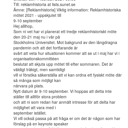
Till: reklamhistoria at lists.sunet.se

Ämne: [Reklamhistoria] Viktig information: Reklamhistoriska 
mötet 2021 - uppskjutet till

9-10 september

Hej allihop,

Som ni vet har vi planerat ett tredje reklamhistoriskt möte 
den 20-21 maj nu i vår på

Stockholms Universitet. Mot bakgrund av den långdragna 
pandemin och att det fortfarande är

svårt att veta hur situationen kommer att se ut i maj har vi i 
organisationskommittéen

beslutat att skjuta upp mötet till efter sommaren. Det är 
väldigt tråkigt, men samtidigt

vill vi försöka säkerställa att vi kan ordna ett fysiskt möte där 
så många som möjligt kan

närvara på plats.

Nytt datum är 9-10 september. Vi hoppas att detta inte 
ställer till alltför stora problem

och att ni som redan har anmält intresse för att delta har 
möjlighet att vara med i

september istället.

Vi vill också passa på att fråga er om det är någon som har 
förslag på en keynote speaker
