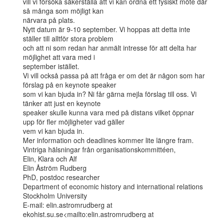
vill vi försöka säkerställa att vi kan ordna ett fysiskt möte där 
så många som möjligt kan

närvara på plats.

Nytt datum är 9-10 september. Vi hoppas att detta inte 
ställer till alltför stora problem

och att ni som redan har anmält intresse för att delta har 
möjlighet att vara med i

september istället.

Vi vill också passa på att fråga er om det är någon som har 
förslag på en keynote speaker

som vi kan bjuda in? Ni får gärna mejla förslag till oss. Vi 
tänker att just en keynote

speaker skulle kunna vara med på distans vilket öppnar 
upp för fler möjligheter vad gäller

vem vi kan bjuda in.

Mer information och deadlines kommer lite längre fram.

Vintriga hälsningar från organisationskommittéen,

Elin, Klara och Alf

Elin Åström Rudberg

PhD, postdoc researcher

Department of economic history and international relations

Stockholm University

E-mail: elin.astromrudberg at 
ekohist.su.se<mailto:elin.astromrudberg at
